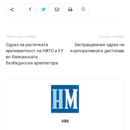
Претходна статија
Следна статија
Одраз на растечката
Застрашувачки одраз на
ирелевантност на НАТО и ЕУ
корпоративната дистопија
во балканската
безбедносна архитектура
НМ