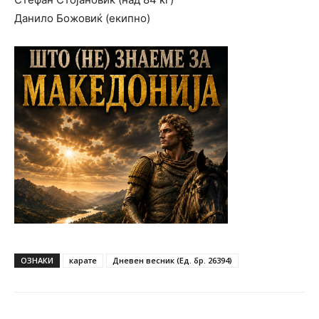
Данило Божовиќ (екипно)
ОЗНАКИ
карате
Дневен весник (Ед. бр. 26394)