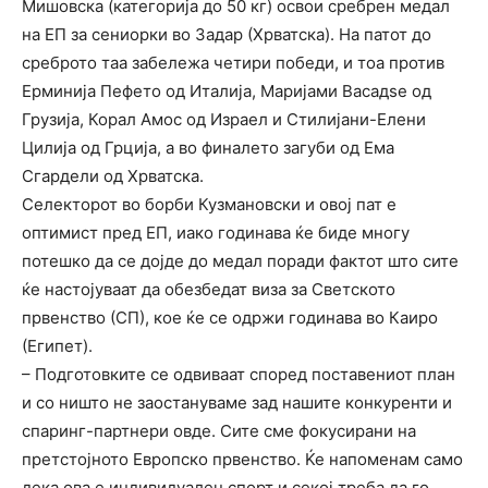
Мишовска (категорија до 50 кг) освои сребрен медал
на ЕП за сениорки во Задар (Хрватска). На патот до
среброто таа забележа четири победи, и тоа против
Ерминија Пефето од Италија, Маријами Васадѕе од
Грузија, Корал Амос од Израел и Стилијани-Елени
Цилија од Грција, а во финалето загуби од Ема
Сгардели од Хрватска.
Селекторот во борби Кузмановски и овој пат е
оптимист пред ЕП, иако годинава ќе биде многу
потешко да се дојде до медал поради фактот што сите
ќе настојуваат да обезбедат виза за Светското
првенство (СП), кое ќе се одржи годинава во Каиро
(Египет).
– Подготовките се одвиваат според поставениот план
и со ништо не заостануваме зад нашите конкуренти и
спаринг-партнери овде. Сите сме фокусирани на
претстојното Европско првенство. Ќе напоменам само
дека ова е индивидуален спорт и секој треба да го