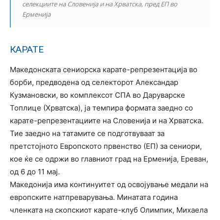
селекциите на Словенија и на Хрватска, пред ЕП во
Ерменија
КАРАТЕ
Македонската сениорска карате-репрезентација во
борби, предводена од селекторот Александар
Кузмановски, во комплексот СПА во Даруварске
Топлице (Хрватска), ја темпира формата заедно со
карате-репрезентациите на Словенија и на Хрватска.
Тие заедно на татамите се подготвуваат за
претстојното Европското првенство (ЕП) за сениори,
кое ќе се одржи во главниот град на Ерменија, Ереван,
од 6 до 11 мај.
Македонија има континуитет од освојување медали на
европските натпреварувања. Минатата година
членката на скопскиот карате-клуб Олимпик, Михаела