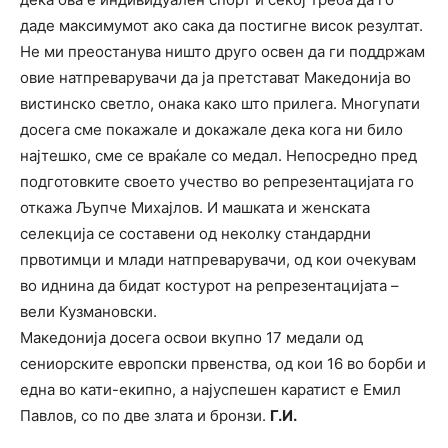
даде максимумот ако сака да постигне висок резултат.
Не ми преостанува ништо друго освен да ги поддржам
овие натпреварувачи да ја претстават Македонија во
вистинско светло, онака како што прилега. Многупати
досега сме покажале и докажале дека кога ни било
најтешко, сме се враќале со медал. Непосредно пред
подготовките своето учество во репрезентацијата го
откажа Љупче Михајлов. И машката и женската
селекција се составени од неколку стандардни
првотимци и млади натпреварувачи, од кои очекувам
во иднина да бидат костурот на репрезентацијата –
вели Кузмановски.
Македонија досега освои вкупно 17 медали од
сениорските европски првенства, од кои 16 во борби и
една во кати-екипно, а најуспешен каратист е Емил
Павлов, со по две злата и бронзи.
Г.И.