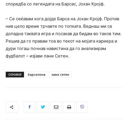
споредба со легендата на Барсас, Јохан Кројф.
– Се сеќавам кога дојде Барса на Јохан Кројф. Против
нив цело време трчавте по топката. Веднаш ми се
допадна таквата игра и посакав да бидам во таков тим.
Решив да го правам тоа во текот на мојата кариера и
дури тогаш почнав навистина да го анализирам
фудбалот – изјави лани Сетен.
ОЗНАКИ
барселона
кике сетен