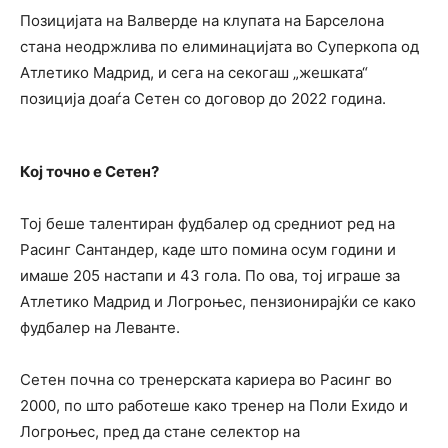
Позицијата на Валверде на клупата на Барселона
стана неодржлива по елиминацијата во Суперкопа од
Атлетико Мадрид, и сега на секогаш „жешката“
позиција доаѓа Сетен со договор до 2022 година.
Кој точно е Сетен?
Тој беше талентиран фудбалер од средниот ред на
Расинг Сантандер, каде што помина осум години и
имаше 205 настапи и 43 гола. По ова, тој играше за
Атлетико Мадрид и Логроњес, пензионирајќи се како
фудбалер на Леванте.
Сетен почна со тренерската кариера во Расинг во
2000, по што работеше како тренер на Поли Ехидо и
Логроњес, пред да стане селектор на