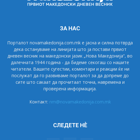
ЗА НАС
Порталот novamakedonija.com.mk е јасна и силна потврда
дека остануваме на линијата што ја постави првиот
дневен весник на македонски јазик „Нова Македонија“, во
далечната 1944 година - да бидеме секогаш со нашите
читатели. Вашите сугестии, коментари и реакции ќе ни
послужат да го развиваме порталот за да допреме до
сите што сакаат да прочитаат точна, навремена и
проверена информација.
Контакт:
nm@novamakedonija.com.mk
СЛЕДЕТЕ НÈ