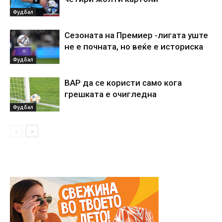
Фудбал
Сезоната на Премиер -лигата уште
не е почната, но веќе е историска
Фудбал
ВАР да се користи само кога
грешката е очигледна
Фудбал