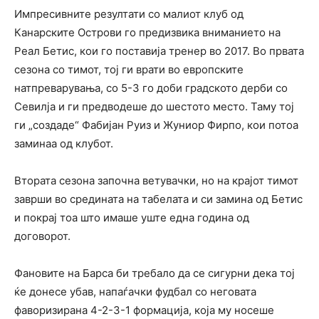
Импресивните резултати со малиот клуб од
Канарските Острови го предизвика вниманието на
Реал Бетис, кои го поставија тренер во 2017. Во првата
сезона со тимот, тој ги врати во европските
натпреварувања, со 5-3 го доби градското дерби со
Севилја и ги предводеше до шестото место. Таму тој
ги „создаде“ Фабијан Руиз и Жуниор Фирпо, кои потоа
заминаа од клубот.
Втората сезона започна ветувачки, но на крајот тимот
заврши во средината на табелата и си замина од Бетис
и покрај тоа што имаше уште една година од
договорот.
Фановите на Барса би требало да се сигурни дека тој
ќе донесе убав, напаѓачки фудбал со неговата
фаворизирана 4-2-3-1 формација, која му носеше