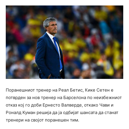
Поранешниот тренер на Реал Бетис, Кике Сетен е
потврден за нов тренер на Барселона по неизбежниот
отказ кој го доби Ернесто Валверде, откако Чави и
Роналд Куман решија да ја одбијат шансата да станат
тренери на својот поранешен тим.