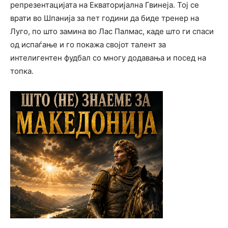
репрезентацијата на Екваторијална Гвинеја. Тој се
врати во Шпанија за пет години да биде тренер на
Луго, по што замина во Лас Палмас, каде што ги спаси
од испаѓање и го покажа својот талент за
интелигентен фудбал со многу додавања и посед на
топка.