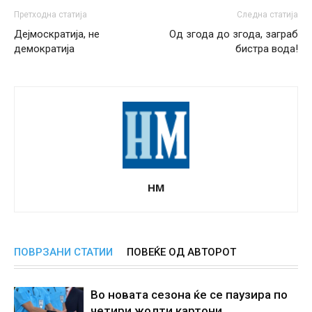
Претходна статија
Следна статија
Дејмоскратија, не
Од згода до згода, заграб
демократија
бистра вода!
НМ
ПОВРЗАНИ СТАТИИ
ПОВЕЌЕ ОД АВТОРОТ
Во новата сезона ќе се паузира по
четири жолти картони