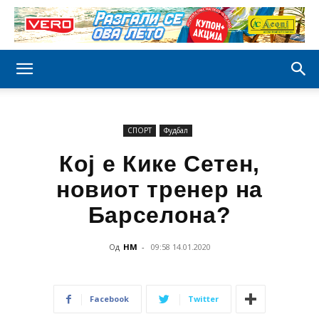
СПОРТ
Фудбал
Кој е Кике Сетен,
новиот тренер на
Барсeлона?
Од
НМ
-
09:58 14.01.2020
Facebook
Twitter