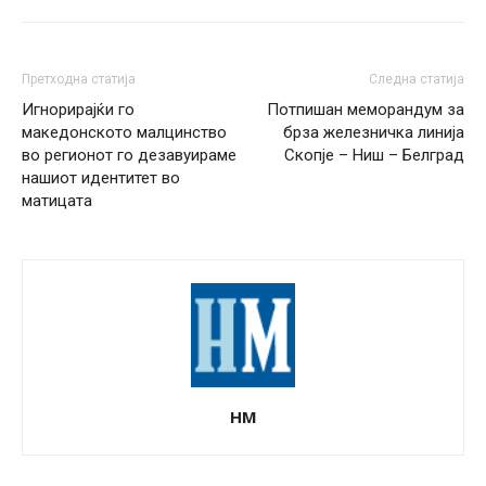
Претходна статија
Следна статија
Игнорирајќи го
Потпишан меморандум за
македонското малцинство
брза железничка линија
во регионот го дезавуираме
Скопје – Ниш – Белград
нашиот идентитет во
матицата
НМ