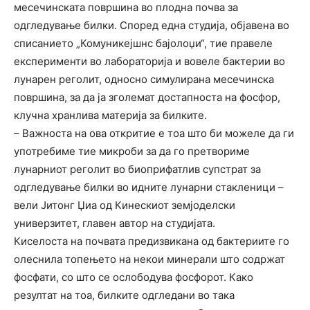
месечинската површина во плодна почва за
одгледување билки. Според една студија, објавена во
списанието „Комуникејшнс бајолоџи“, тие правеле
експерименти во лабораторија и вовеле бактерии во
лунарен реголит, односно симулирана месечинска
површина, за да ја зголемат достапноста на фосфор,
клучна хранлива материја за билките.
– Важноста на ова откритие е тоа што би можеле да ги
употребиме тие микроби за да го претвориме
лунарниот реголит во биоприфатлив супстрат за
одгледување билки во идните лунарни стакленици –
вели Јитонг Џиа од Кинескиот земјоделски
универзитет, главен автор на студијата.
Киселоста на почвата предизвикана од бактериите го
олеснила топењето на некои минерали што содржат
фосфати, со што се ослободува фосфорот. Како
резултат на тоа, билките одгледани во така