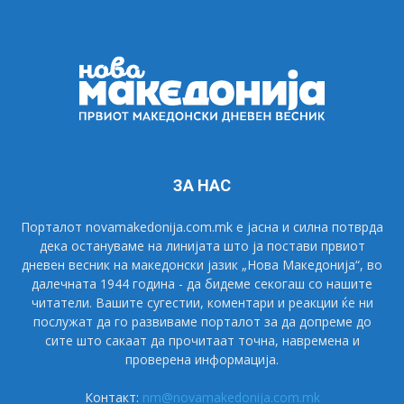
ЗА НАС
Порталот novamakedonija.com.mk е јасна и силна потврда
дека остануваме на линијата што ја постави првиот
дневен весник на македонски јазик „Нова Македонија“, во
далечната 1944 година - да бидеме секогаш со нашите
читатели. Вашите сугестии, коментари и реакции ќе ни
послужат да го развиваме порталот за да допреме до
сите што сакаат да прочитаат точна, навремена и
проверена информација.
Контакт:
nm@novamakedonija.com.mk