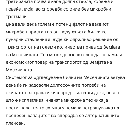
третираната почва имале долги стебла, корења и
повеќе лисја, во споредба со оние без микробни
третмани.
Џиа вели дека голем е потенцијалот на ваквиот
микробен пристап во одгледувањето билки во
лунарни стакленици, нудејќи одржливо решение од
транспортот на големи количества почва од Земјата
на Месечината. Тоа може дополнително да го намали
економскиот товар на транспортот од Земјата на
Месечината.
Системот за одгледување билки на Месечината ветува
дека ќе ги задоволи долгорочните потреби на
екипажот за храна и кислород. Џиа вели дека, освен
што е исплатлива, нивната микробна техника ја
постигнала целта со многу помала потрошувачка на
преносен капацитет во споредба со алтернативните
планови.