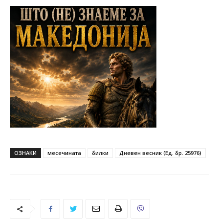
ОЗНАКИ
месечината
билки
Дневен весник (Ед. бр. 25976)