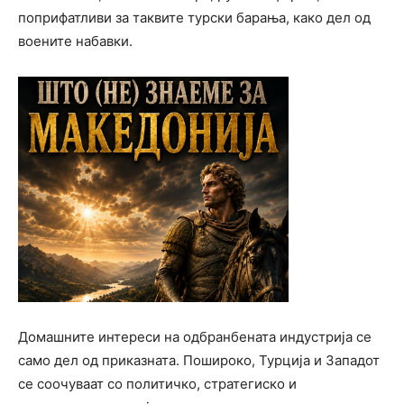
поприфатливи за таквите турски барања, како дел од
воените набавки.
Домашните интереси на одбранбената индустрија се
само дел од приказната. Пошироко, Турција и Западот
се соочуваат со политичко, стратегиско и