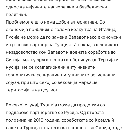
однос на нејзините надворешни и безбедносни
политики.
Проблемот е што нема добри алтернативи. Со
економија приближно голема колку таа на Италија,
Русија не може да го замени Западот како економски
и трговски партнер на Турција. И покрај заедничкото
незадоволство кон Западот и воената соработка во
Сирија, малку други нешта ги обединуваат Турција и
Русија. Не се компатибилни ниту нивните
геополитички аспирации ниту нивните регионални
сојузи, при што секој со векови ја меркаше
територијата на другиот.
Во секој случај, Турција може да продолжи со
подлабоко партнерство со Русија. Од втората
половина на 2016 година, соработката со Кремљ ѝ
даде на Турција стратегиска предност во Сирија, каде