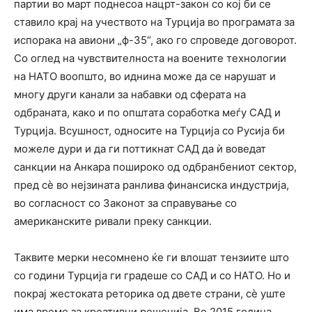
партии во март поднесоа нацрт-закон со кој би се
ставило крај на учеството на Турција во програмата за
испорака на авиони „ф-35“, ако го спроведе договорот.
Со оглед на чувствителноста на воените технологии
на НАТО воопшто, во иднина може да се нарушат и
многу други канали за набавки од сферата на
одбраната, како и по општата соработка меѓу САД и
Турција. Всушност, односите на Турција со Русија би
можеле дури и да ги поттикнат САД да ѝ воведат
санкции на Анкара пошироко од одбранбениот сектор,
пред сѐ во нејзината ранлива финансиска индустрија,
во согласност со Законот за справување со
американските ривали преку санкции.
Таквите мерки несомнено ќе ги влошат тензиите што
со години Турција ги градеше со САД и со НАТО. Но и
покрај жестоката реторика од двете страни, сѐ уште
има време за креативни решенија. Во 2015 година,