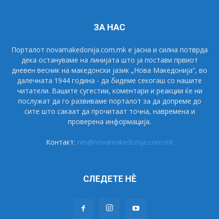
ЗА НАС
Порталот novamakedonija.com.mk е јасна и силна потврда
дека остануваме на линијата што ја постави првиот
дневен весник на македонски јазик „Нова Македонија“, во
далечната 1944 година - да бидеме секогаш со нашите
читатели. Вашите сугестии, коментари и реакции ќе ни
послужат да го развиваме порталот за да допреме до
сите што сакаат да прочитаат точна, навремена и
проверена информација.
Контакт:
nm@novamakedonija.com.mk
СЛЕДЕТЕ НÈ