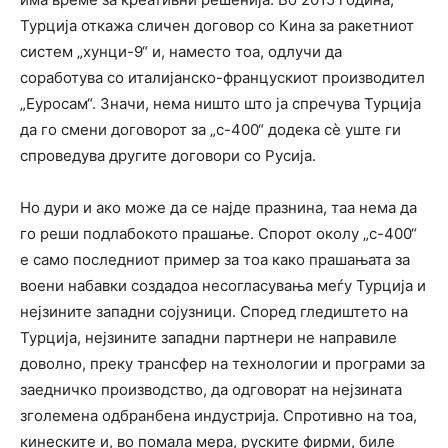
Турција откажа сличен договор со Кина за ракетниот
систем „хунци-9“ и, наместо тоа, одлучи да
соработува со италијанско-францускиот производител
„Еуросам“. Значи, нема ништо што ја спречува Турција
да го смени договорот за „с-400“ додека сѐ уште ги
спроведува другите договори со Русија.
Но дури и ако може да се најде празнина, таа нема да
го реши подлабокото прашање. Спорот околу „с-400“
е само последниот пример за тоа како прашањата за
воени набавки создадоа несогласувања меѓу Турција и
нејзините западни сојузници. Според гледиштето на
Турција, нејзините западни партнери не направиле
доволно, преку трансфер на технологии и програми за
заедничко производство, да одговорат на нејзината
зголемена одбранбена индустрија. Спротивно на тоа,
кинеските и, во помала мера, руските фирми, биле