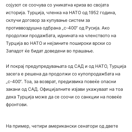
сојузот се соочува со уникатна криза во својата
историја. Турција, членка на НАТО од 1952 година,
склучи договор за купување систем за
противвоздушна одбрана „с-400“ од Русија. Ако
продолжи продажбата, иднината на членството на
Турција во НАТО и нејзините пошироки врски со
Западот ќе бидат доведени во прашање.
И покрај предупредувањата од САД и од НАТО, Турција
засега е решена да продолжи со купопродажбата на
„с-400“. Тоа, за возврат, предизвика повеќе опасни
закани од САД. Официјалните изјави укажуваат на тоа
дека Турција може да се соочи со санкции на повеќе
фронтови.
На пример, четири американски сенатори од двете