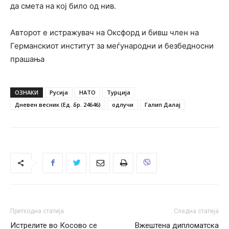
да смета на кој било од нив.
Авторот е истражувач на Оксфорд и бивш член на
Германскиот институт за меѓународни и безбедносни
прашања
ОЗНАКИ
Русија
НАТО
Турција
Дневен весник (Ед. бр. 24646)
одлучи
Галип Далај
Претходна статија
Следна статија
Истрелите во Косово се
Вжештена дипломатска