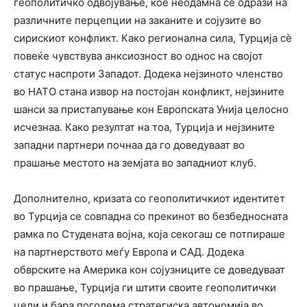
геополитичко одвојување, кое неодамна се одрази на
различните перцепции на заканите и сојузите во
сирискиот конфликт. Како регионална сила, Турција сѐ
повеќе чувствува анксиозност во однос на својот
статус наспроти Западот. Додека нејзиното членство
во НАТО стана извор на постојан конфликт, нејзините
шанси за пристапување кон Европската Унија целосно
исчезнаа. Како резултат на тоа, Турција и нејзините
западни партнери почнаа да го доведуваат во
прашање местото на земјата во западниот клуб.
Дополнително, кризата со геополитичкиот идентитет
во Турција се совпадна со прекинот во безбедносната
рамка по Студената војна, која секогаш се потпираше
на партнерството меѓу Европа и САД. Додека
обврските на Америка кон сојузниците се доведуваат
во прашање, Турција ги штити своите геополитички
цели и бара поголема стратегиска автономија во