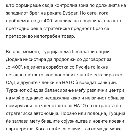
што формираше своја контролна зона по должината на
западниот брег на реката Еуфрат. Но сега, кога
проблемот со „с-400“ исплива на површина, она што
претходно беше стратегиска предност брзо се
претвори во непотребен товар.
Во овој момент, Турција нема бесплатни опции.
Додека инсистира да продолжи со договорот за
„с-400“, нејзината соработка со Русија го јакне
незадоволството, кое дополнително ќе ескалира ако
САД и другите членки на НАТО ѝ воведат санкции.
Турскиот обид за балансирање меѓу различни центри
на моќ е еднакво неодржлив како и нејзиниот обид за
помирување на членството во НАТО со потрагата по
стратегиска автономија. Порано или подоцна, Турција
ќе заглави меѓу бившите сојузништва и новите кревки
партнерства. Кога тоа ќе се случи, таа нема да може