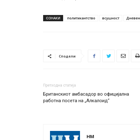
ОЗНАКИ
политикантство
всушност
Дневен 
Сподели
Претходна статија
Британскиот амбасадор во официјална
работна посета на „Алкалоид“
НМ