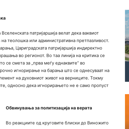
ака
 Вселенската патријаршија велат дека ваквиот
а на теолошка или административна претпазливост.
барања, Цариградската патријаршија индиректно
рашања во регионот. Во таа линија на критика се
о се смета за „прва меѓу еднаквите“ во
рочно игнорирање на барања што се однесуваат на
елемент на духовниот живот на верниците. Токму
ните, односно дека игнорирањето не е само пропуст
Обвинувања за политизација на верата
Во реакциите од круговите блиски до Виножито