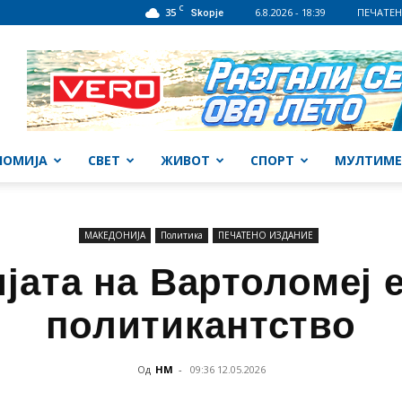
C
35
6.8.2026 - 18:39
ПЕЧАТЕН
Skopje
НОМИЈА
СВЕТ
ЖИВОТ
СПОРТ
МУЛТИМЕ
МАКЕДОНИЈА
Политика
ПЕЧАТЕНО ИЗДАНИЕ
јата на Вартоломеј 
политикантство
Од
НМ
-
09:36 12.05.2026