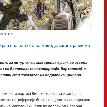
 Фото: ЕПА
ја и прашањето за македонскиот јазик во
њето за литургии на македонски јазик се отвора
т на Вселенската патријаршија, Вартоломеј, е
сплицитен показател на подлабока црковно-
литичката партија Виножито – организација на
нската патријаршија беше со едноставна содржина
би на македонски јазик во делови од Северна