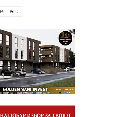
Print