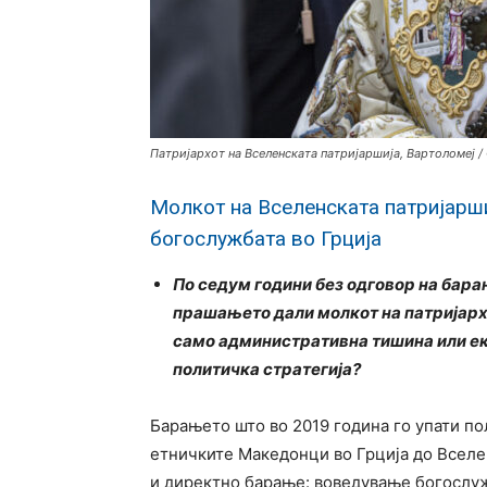
Патријархот на Вселенската патријаршија, Вартоломеј /
Молкот на Вселенската патријарши
богослужбата во Грција
По седум години без одговор на бара
прашањето дали молкот на патријархо
само административна тишина или ек
политичка стратегија?
Барањето што во 2019 година го упати по
етничките Македонци во Грција до Вселе
и директно барање: воведување богослуж