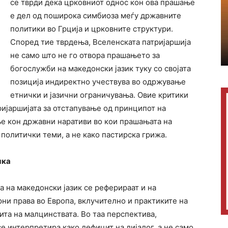
се тврди дека црковниот однос кон ова прашање
е дел од поширока симбиоза меѓу државните
политики во Грција и црковните структури.
Според тие тврдења, Вселенската патријаршија
не само што не го отвора прашањето за
богослужби на македонски јазик туку со својата
позиција индиректно учествува во одржување
етнички и јазични ограничувања. Овие критики
тријаршијата за отстапување од принципот на
е кон државни наративи во кои прашањата на
 политички теми, а не како пастирска грижа.
мка
а на македонски јазик се реферираат и на
рни права во Европа, вклучително и практиките на
ита на малцинствата. Во таа перспектива,
е интерпретира како дефицит на дијалог, а не само