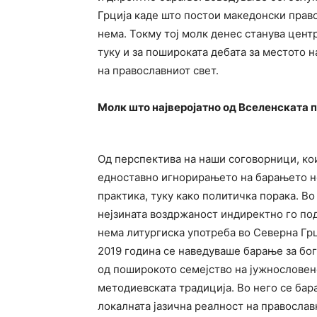
Грција каде што постои македонски право
нема. Токму тој молк денес станува цент
туку и за пошироката дебата за местото н
на православниот свет.
Молк што најверојатно од Вселенската п
Од перспектива на наши соговорници, ко
едноставно игнорирањето на барањето не
практика, туку како политичка порака. В
нејзината воздржаност индиректно го под
нема литургиска употреба во Северна Грц
2019 година се наведуваше барање за бог
од поширокото семејство на јужнословенс
методиевската традиција. Во него се ба
локалната јазична реалност на правосла