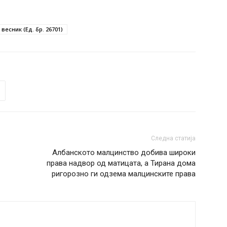
весник (Ед. бр. 26701)
Следна статија
Aлбанското малцинство добива широки
права надвор од матицата, а Тирана дома
ригорозно ги одзема малцинските права