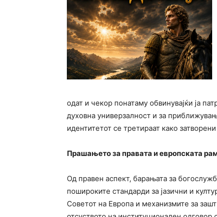
одат и чекор понатаму обвинувајќи ја па
духовна универзалност и за приближувањ
идентитетот се третираат како затворени
Прашањето за правата и европската ра
Од правен аспект, барањата за богослужб
пошироките стандарди за јазични и култу
Советот на Европа и механизмите за зашт
отсуството на институционален одговор с