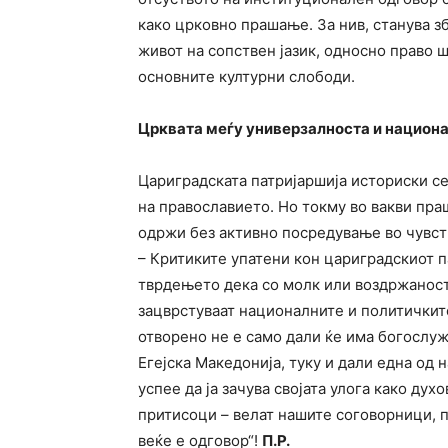
како црковно прашање. За нив, станува з
живот на сопствен јазик, односно право ш
основните културни слободи.
Црквата меѓу универзалноста и национ
Цариградската патријаршија историски с
на православието. Но токму во вакви пра
одржи без активно посредување во чувст
– Критиките упатени кон цариградскиот п
тврдењето дека со молк или воздржаност 
зацврстуваат националните и политичкит
отворено не е само дали ќе има богослуж
Егејска Македонија, туку и дали една од 
успее да ја зачува својата улога како ду
притисоци – велат нашите соговорници, п
веќе е одговор“!
П.Р.