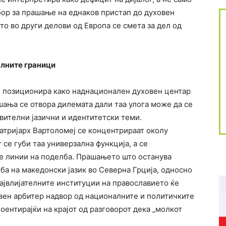
бор за прашање на еднаков пристап до духовен
то во други делови од Европа се смета за дел од
алните граници
е позиционира како наднационален духовен центар
шања се отвора дилемата дали таа улога може да се
вителни јазични и идентитетски теми.
атријарх Вартоломеј се концентрираат околу
се губи таа универзална функција, а се
е линии на поделба. Прашањето што останува
ба на македонски јазик во Северна Грција, односно
највлијателните институции на православието ќе
ховен арбитер надвор од националните и политичките
оентирајќи на крајот од разговорот дека „молкот