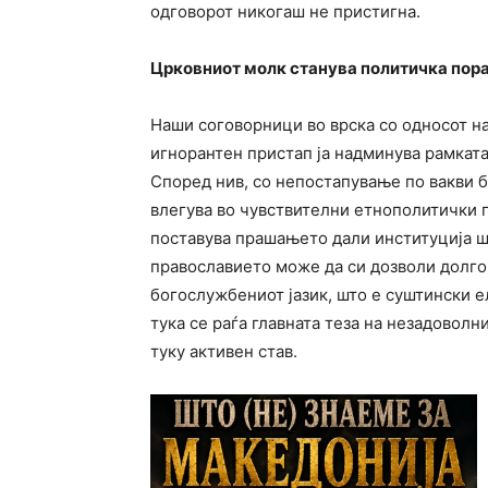
одговорот никогаш не пристигна.
Црковниот молк станува политичка пор
Наши соговорници во врска со односот на
игнорантен пристап ја надминува рамкат
Според нив, со непостапување по вакви 
влегува во чувствителни етнополитички п
поставува прашањето дали институција шт
православието може да си дозволи долго
богослужбениот јазик, што е суштински 
тука се раѓа главната теза на незадовол
туку активен став.