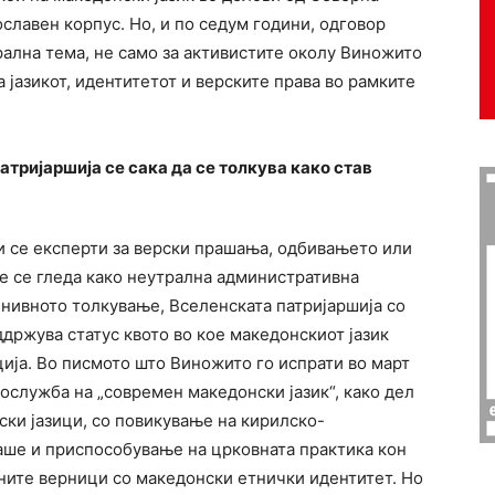
славен корпус. Но, и по седум години, одговор
рална тема, не само за активистите околу Виножито
а јазикот, идентитетот и верските права во рамките
атријаршија се сака да се толкува како став
и се експерти за верски прашања, одбивањето или
 се гледа како неутрална административна
о нивното толкување, Вселенската патријаршија со
држува статус квото во кое македонскиот јазик
ија. Во писмото што Виножито го испрати во март
ослужба на „современ македонски јазик“, како дел
ки јазици, со повикување на кирилско-
раше и приспособување на црковната практика кон
вните верници со македонски етнички идентитет. Но