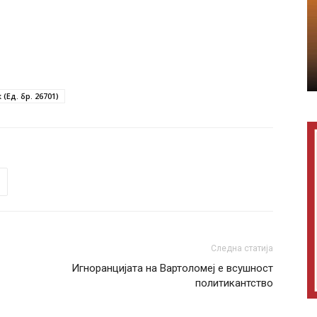
(Ед. бр. 26701)
Следна статија
Игноранцијата на Вартоломеј е всушност
политикантство