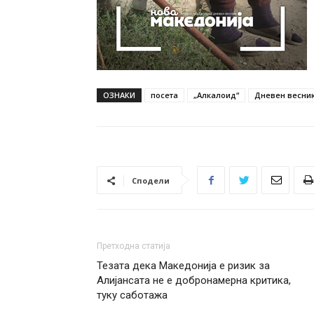
ОЗНАКИ
посета
„Алкалоид“
Дневен весник 
Сподели
Претходна статија
Тезата дека Македонија е ризик за
Алијансата не е добронамерна критика,
туку саботажа