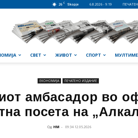
C
26
6.8.2026 - 9:19
ПЕЧАТЕН
Skopje
НОМИЈА
СВЕТ
ЖИВОТ
СПОРТ
МУЛТИМЕ
ЕКОНОМИЈА
ПЕЧАТЕНО ИЗДАНИЕ
иот амбасадор во о
тна посета на „Алка
Од
НМ
-
09:34 12.05.2026