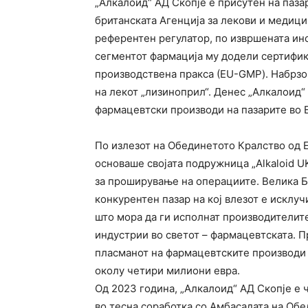
„Алкалоид“ АД Скопје е присутен на паза
британската Агенција за лекови и медици
референтен регулатор, по извршената ин
сегментот фармација му додели сертифика
производствена пракса (ЕU-GMP). Набрзо
на лекот „лизиноприл“. Денес „Алкалоид“ 
фармацевтски производи на пазарите во Е
По излезот на Обединетото Кралство од Ев
основаше својата подружница „Alkaloid U
за проширување на операциите. Велика Б
конкурентен пазар на кој влезот е исклу
што мора да ги исполнат производителите
индустрии во светот – фармацевтската. П
пласманот на фармацевтските производи 
околу четири милиони евра.
Од 2023 година, „Алкалоид“ АД Скопје е ч
во тесна соработка со Амбасадата на Обе