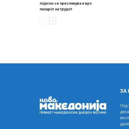
појасно се пресликува и врз
пазарот на трудот
ЗА
Порт
дека
весн
дале