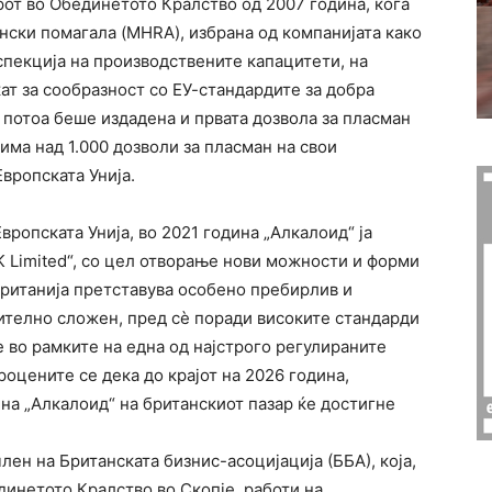
рот во Обединетото Кралство од 2007 година, кога
нски помагала (MHRA), избрана од компанијата како
спекција на производствените капацитети, на
т за сообразност со ЕУ-стандардите за добра
 потоа беше издадена и првата дозвола за пласман
има над 1.000 дозволи за пласман на свои
вропската Унија.
ропската Унија, во 2021 година „Алкалоид“ ја
K Limited“, со цел отворање нови можности и форми
ританија претставува особено пребирлив и
чително сложен, пред сѐ поради високите стандарди
 во рамките на една од најстрого регулираните
роцените се дека до крајот на 2026 година,
на „Алкалоид“ на британскиот пазар ќе достигне
лен на Британската бизнис-асоцијација (ББА), која,
динетото Кралство во Скопје, работи на