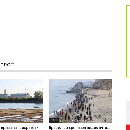
ТОРОТ
СВЕТ
 криза на приоритети
Брисел со хроничен недостиг од