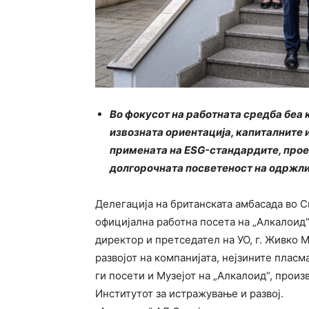
Во фокусот на работната средба беа 
извозната ориентација, капиталните 
примената на ESG-стандардите, прое
долгорочната посветеност на одржли
Делегација на британската амбасада во С
официјална работна посета на „Алкалоид“
директор и претседател на УО, г. Живко 
развојот на компанијата, нејзините плас
ги посети и Музејот на „Алкалоид“, прои
Институтот за истражување и развој.