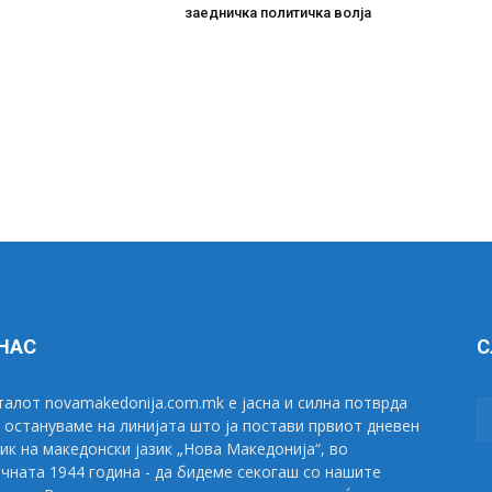
заедничка политичка волја
 НАС
С
алот novamakedonija.com.mk е јасна и силна потврда
 остануваме на линијата што ја постави првиот дневен
ик на македонски јазик „Нова Македонија“, во
чната 1944 година - да бидеме секогаш со нашите