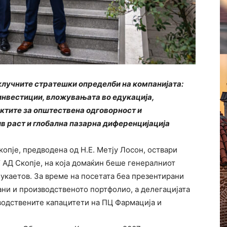
клучните стратешки определби на компанијата:
инвестиции, вложувањата во едукација,
ктите за општествена одговорност и
в раст и глобална пазарна диференцијација
копје, предводена од Н.Е. Метју Лосон, оствари
 АД Скопје, на која домаќин беше генералниот
Мукаетов. За време на посетата беа презентирани
мани и производственото портфолио, а делегацијата
зводствените капацитети на ПЦ Фармација и