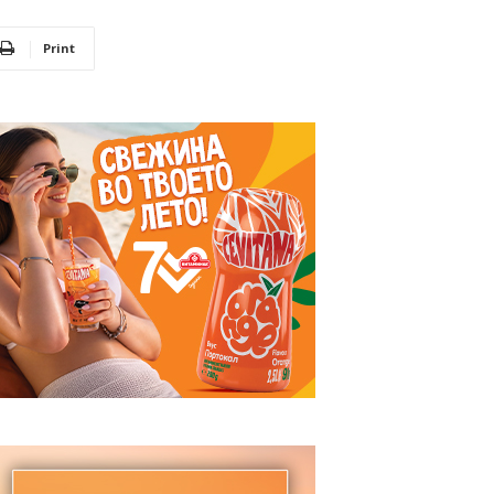
Print