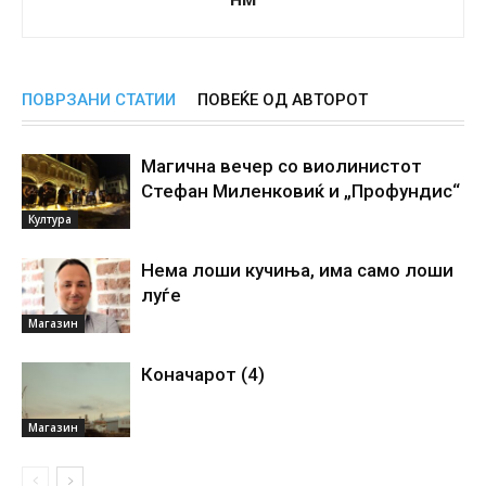
ПОВРЗАНИ СТАТИИ
ПОВЕЌЕ ОД АВТОРОТ
Магична вечер со виолинистот
Стефан Миленковиќ и „Профундис“
Култура
Нема лоши кучиња, има само лоши
луѓе
Магазин
Коначарот (4)
Магазин