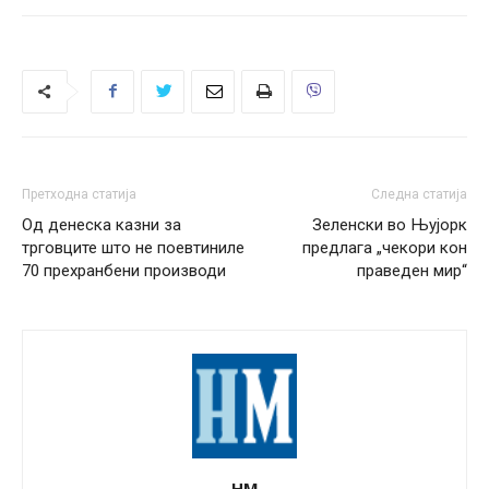
Претходна статија
Следна статија
Од денеска казни за
Зеленски во Њујорк
трговците што не поевтиниле
предлага „чекори кон
70 прехранбени производи
праведен мир“
НМ