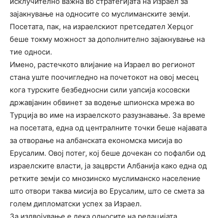
исклучително важна во стратегијата на Израел за
зајакнување на односите со муслиманските земји.
Посетата, пак, на израелскиот претседател Херцог
беше токму можност за дополнително зајакнување на
тие односи.
Имено, растечкото влијание на Израел во регионот
стана уште поочигледно на почетокот на овој месец
кога турските безбедносни сили уапсија косовски
државјанин обвинет за водење шпионска мрежа во
Турција во име на израелското разузнавање. За време
на посетата, една од централните точки беше најавата
за отворање на албанската економска мисија во
Ерусалим. Овој потег, кој беше дочекан со пофалби од
израелските власти, ја зацврсти Албанија како една од
ретките земји со мнозинско муслиманско население
што отвори таква мисија во Ерусалим, што се смета за
голем дипломатски успех за Израел.
За издвојување е дека односите на релацијата