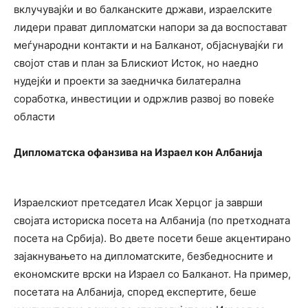
вклучувајќи и во балканските држави, израелските
лидери прават дипломатски напори за да воспостават
меѓународни контакти и на Балканот, објаснувајќи ги
својот став и план за Блискиот Исток, но наедно
нудејќи и проекти за заедничка билатерална
соработка, инвестиции и одржлив развој во повеќе
области
Дипломатска офанзива на Израел кон Албанија
Израелскиот претседател Исак Херцог ја заврши
својата историска посета на Албанија (по претходната
посета на Србија). Во двете посети беше акцентирано
зајакнувањето на дипломатските, безбедносните и
економските врски на Израел со Балканот. На пример,
посетата на Албанија, според експертите, беше