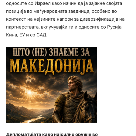
односите со Израел како начин да ја зајакне својата
позиција во меѓународната заедница, особено во
контекст на нејзините напори за диверзификација на
партнерствата, вклучувајќи ги и односите со Русија,
Кина, ЕУ и со САД.
Дипломатијата како најсилно оружје во