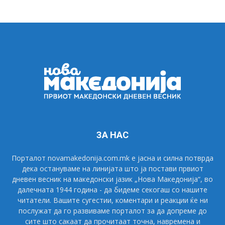
ЗА НАС
Порталот novamakedonija.com.mk е јасна и силна потврда
дека остануваме на линијата што ја постави првиот
дневен весник на македонски јазик „Нова Македонија“, во
далечната 1944 година - да бидеме секогаш со нашите
читатели. Вашите сугестии, коментари и реакции ќе ни
послужат да го развиваме порталот за да допреме до
сите што сакаат да прочитаат точна, навремена и