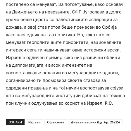
постепено се менуваат. За потсетување, како основач
на Движењето на неврзаните, СФР Југославија долго
време беше цврсто со палестинските аспирации за
држава, а овој став потоа беше пренесен во Србија
како наследник на таа политика. Но, како што се
менуваат геополитичките приоритети, националните
интереси сега ги надминуваат овие историски врски.
Израел е одличен пример како низ различни облици
на дипломатијата и висок интензитет на
воспоставување релации во меѓународните односи,
организирано ги промовира своите ставови за
одредени прашања и на тој начин воспоставува сојузи
што во меѓународните институции добиваат на тежина
при клучни одлучувања во корист на Израел.
Р.С.
ОЗНАКИ
Израел
Офанзива
Дневен весник (Ед. бр. 26225)