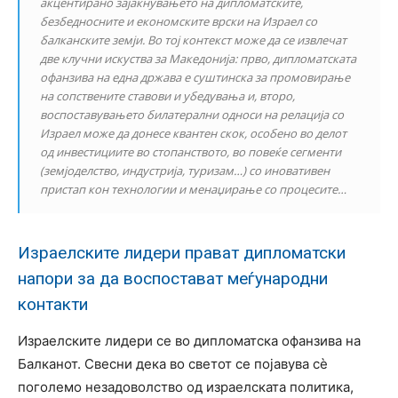
акцентирано зајакнувањето на дипломатските,
безбедносните и економските врски на Израел со
балканските земји. Во тој контекст може да се извлечат
две клучни искуства за Македонија: прво, дипломатската
офанзива на една држава е суштинска за промовирање
на сопствените ставови и убедувања и, второ,
воспоставувањето билатерални односи на релација со
Израел може да донесе квантен скок, особено во делот
од инвестициите во стопанството, во повеќе сегменти
(земјоделство, индустрија, туризам…) со иновативен
пристап кон технологии и менаџирање со процесите…
Израелските лидери прават дипломатски
напори за да воспостават меѓународни
контакти
Израелските лидери се во дипломатска офанзива на
Балканот. Свесни дека во светот се појавува сѐ
поголемо незадоволство од израелската политика,