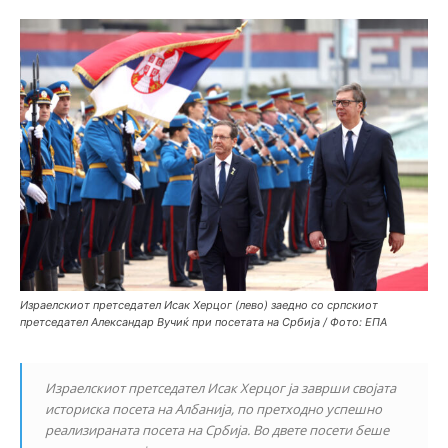
Израелскиот претседател Исак Херцог (лево) заедно со српскиот
претседател Александар Вучиќ при посетата на Србија / Фото: ЕПА
Израелскиот претседател Исак Херцог ја заврши својата
историска посета на Албанија, по претходно успешно
реализираната посета на Србија. Во двете посети беше