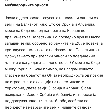
меѓународните односи
Јасно е дека воспоставувањето посилни односи со
земји на Балканот, како што се Србија и Албанија,
може да биде дел од напорите на Израел по
прашањето за Палестина. Во последно време многу
западни земји, особено во рамките на ЕУ, сѐ повеќе ја
критикуваат политиката на Израел кон Палестинците,
одржувањето пријателски односи со поединечни
членки и кандидати за членство во ЕУ може да биде
многу корисно. Како пример, на неодамнешното
гласање на Советот на ОН за неопходноста од прекин
на израелската окупација на палестинските
територии, двете земји (Србија и Албанија) беа
воздржани. Иако и Србија и Албанија историски ја
поддржуваа палестинската борба, особено во
периодот на неврзаните земји, нивните ставови