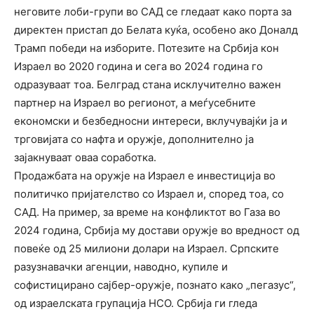
неговите лоби-групи во САД се гледаат како порта за
директен пристап до Белата куќа, особено ако Доналд
Трамп победи на изборите. Потезите на Србија кон
Израел во 2020 година и сега во 2024 година го
одразуваат тоа. Белград стана исклучително важен
партнер на Израел во регионот, а меѓусебните
економски и безбедносни интереси, вклучувајќи ја и
трговијата со нафта и оружје, дополнително ја
зајакнуваат оваа соработка.
Продажбата на оружје на Израел е инвестиција во
политичко пријателство со Израел и, според тоа, со
САД. На пример, за време на конфликтот во Газа во
2024 година, Србија му достави оружје во вредност од
повеќе од 25 милиони долари на Израел. Српските
разузнавачки агенции, наводно, купиле и
софистицирано сајбер-оружје, познато како „пегазус“,
од израелската групација НСО. Србија ги гледа