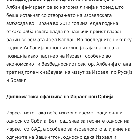
Албанија-Израел се во нагорна линија и тренд што
беше истакнат со отворањето на израелската
амбасада во Тирана во 2012 година, една година
откако албанската влада го назначи првиот главен
рабин во земјата Јоел Каплан. Во последните неколку
години Албанија дополнително ја зајакна својата
позиција како партнер на Израел, особено во
економскиот и безбедносниот сектор. Албанија стана
трет најголем снабдувач на мазут за Израел, по Русија
и Бразил.
Дипломатска офанзива на Израел кон Србија
Израел исто така веќе извесно време гради силни
односи со Србија. Белград знае за тесните односи на
Израел со САД, а особено за израелското влијание на
одлуките на Вашингтон, односно дека Израел и