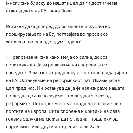
Многу сме блиску до нашата цел да ги достигнеме
стандардите на ЕУ- рече Заев.
Истакна дека „според досегашните искуства во
проширувањето на ЕУ, поглавјата во просек се
затвораат во рок од седум години“.
– Препознаени сме како земја со силна, добра
политичка волја за решавање на споровите со
соседите. Земја која придонесува кон консолидацијата
на ЕУ. Остануваме на реформскиот пат. Имаме јасна
цел пред нас. Ни останува да ја финализираме нашата
последна домашна задача – последната фаза од
реформите. Потоа, ќе можеме горди да влеземе низ
портите на Европа. Сите спорења и критики на оваа
голема одлука не можат да погледнат подалеку од
партиските или други интереси- вели Заев.