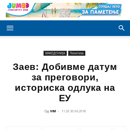
МАКЕДОНИЈА
Политика
Заев: Добивме датум
за преговори,
историска одлука на
ЕУ
Од
НМ
-
11:20 30.06.2018