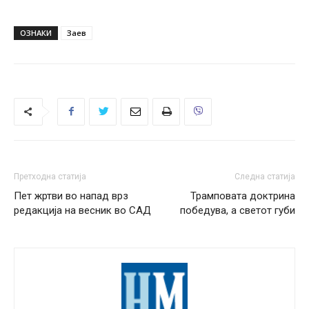
ОЗНАКИ
Заев
Претходна статија
Следна статија
Пет жртви во напад врз
Трамповата доктрина
редакција на весник во САД
победува, а светот губи