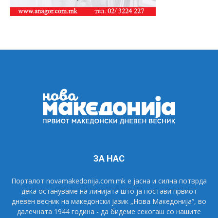
ЗА НАС
Порталот novamakedonija.com.mk е јасна и силна потврда
дека остануваме на линијата што ја постави првиот
дневен весник на македонски јазик „Нова Македонија“, во
далечната 1944 година - да бидеме секогаш со нашите