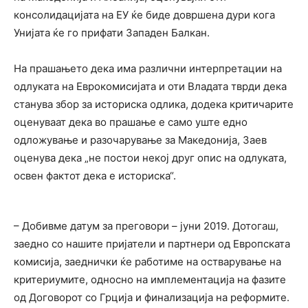
консолидацијата на ЕУ ќе биде довршена дури кога
Унијата ќе го прифати Западен Балкан.
На прашањето дека има различни интерпретации на
одлуката на Еврокомисијата и оти Владата тврди дека
станува збор за историска одлика, додека критичарите
оценуваат дека во прашање е само уште едно
одложување и разочарување за Македонија, Заев
оценува дека „не постои некој друг опис на одлуката,
освен фактот дека е историска“.
– Добивме датум за преговори – јуни 2019. Дотогаш,
заедно со нашите пријатели и партнери од Европската
комисија, заеднички ќе работиме на остварување на
критериумите, односно на имплементација на фазите
од Договорот со Грција и финализација на реформите.