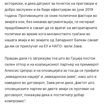
историски, и дека датумот за почеток на преговори е
добро заслужен и ќе биде ефектуиран во јуни 2019
година. Противниците се оние политички фактори во
земјата кои, без никаква аргументација, ги негираат
придобивките и сакаат да се вратат на авторитарните
политики во време кога мнозинството граѓани во
нашата земја и во земјите од Западниот Балкан сакаат
да им се приклучат на ЕУ и НАТО- вели Заев.
Прашан дали го загрижува тоа што во Грција постои
силен отпор и на коалицискиот партнер на премиерот
Алексис Ципрас и на опозицијата за тоа да се прифати
„македонска нација“ и „македонски јазик“, како што е
наведено во договорот, Заев рече дека „фактот што
опозициските партии во двете земји се противат на
договорот, покажува дека е постигнатр добар
компромис“.