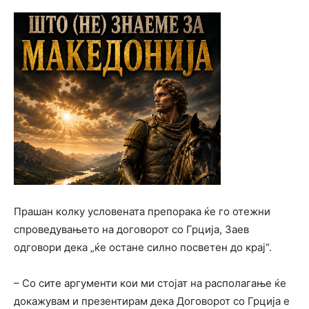
Прашан колку условената препорака ќе го отежни
спроведувањето на договорот со Грција, Заев
одговори дека „ќе остане силно посветен до крај“.
– Со сите аргументи кои ми стојат на располагање ќе
докажувам и презентирам дека Договорот со Грција е