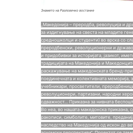
Знамето на Разловечко востание
„Македонија – преродба, револуција и др
за издигнување на свеста на младите ген
средношколци и студенти) во врска со сл
преродбенски, револуционерни и државо
и придобивки за историјата, јазикот, имет
традицијата на Македонија и Македонцит
раскажување на македонската бренд-при
поединечната и колективната меморија, 
учебникари, просветители, преродбеници,
револуционери, партизани, народни херои
одважност… Приказна за нивната беспоште
Во неа, во нашата македонска приказна,
ракописи, симболите, митовите, преданиј
наследство на Македонија од искон до ве
асномски перспективи“. Проектот се теме