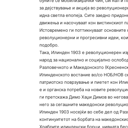
буните се мобилизирачки чин, сигнал и п
за дејствување и акција во револуционерн
идна светла епопеја. Сите заедно придон
движења и насочуваат кон вистинскиот п
Истовремено ги поттикнуваат основните 
револуционерни и прогресивни идеи, кои
подобро.
Така, Илинден 1903 е револуционерен из
народ за национално и социјално ослобод
Разловечкото и Македонското (Кресненско
Илинденското востание во/со НОБ/НОВ се 
патриотско поврзување и пиетет кон Илин
е и органска потреба на новите револуци
ги претскажа Димо Хаџи Димов во негова
него за сегашните македонски револуцио
Илинден 1903 носејќи во себе дел од Раз
континуитетот на борбата на македонски
Храбрите илинденски борци, нивната бес