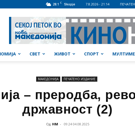
C
28.1
7.8.2026 - 21:14
ПЕЧАТЕН
Skopje
НОМИЈА
СВЕТ
ЖИВОТ
СПОРТ
МУЛТИМЕ
МАКЕДОНИЈА
ПЕЧАТЕНО ИЗДАНИЕ
ија – преродба, рево
државност (2)
Од
НМ
-
09:24 04.08.2025