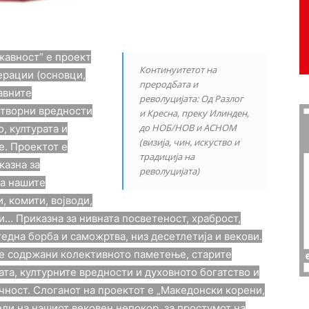
жавност“ е проект
Континуитетот на
ерации (основци,
преродбата и
авните
револуцијата: Од Разлог
творни вредности
и Кресна, преку Илинден,
до НОБ/НОВ и АСНОМ
о, културата и
(визија, чин, искуство и
е. Проектот е
традиција на
казна за
револуцијата)
за нашите
 комити, војводи,
… Приказна за нивната посветеност, храброст,
дна борба и саможртва, низ десетлетија и векови.
 се содржани колективното паметење, старите
ата, културните вредности и духовното богатство и
чност. Слоганот на проектот е „Македонски корени,
ли на нашиот вековен непокор, за простумот на