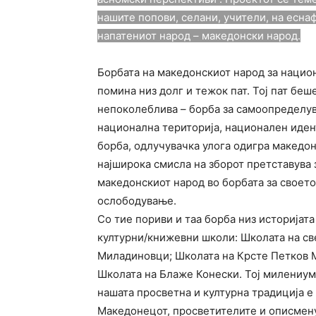
нашите попови, селани, учители, на есна
напатениот народ – македонски народ.
Борбата на македонскиот народ за нацио
помина низ долг и тежок пат. Тој пат бе
непоколеблива – борба за самоопределува
национална територија, национален идент
борба, одлучувачка улога одигра македо
најширока смисла на зборот претставува 
македонскиот народ во борбата за своет
ослободување.
Со тие пориви и таа борба низ историјат
културни/книжевни школи: Школата на св
Миладиновци; Школата на Крсте Петков М
Школата на Блаже Конески. Тој милениум
нашата просветна и културна традиција е
Македонецот, просветителите и описмену