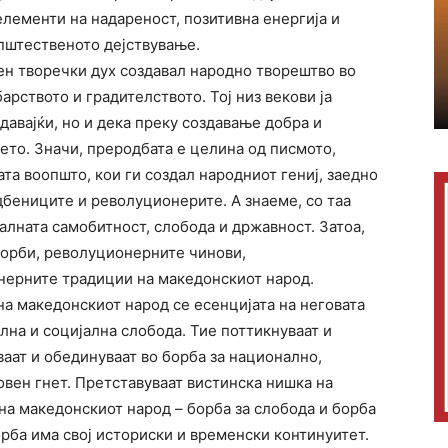
лементи на надареност, позитивна енергија и
општественото дејствување.
ен творечки дух создавал народно творештво во
рството и градителството. Тој низ векови ја
здавајќи, но и дека преку создавање добра и
мето. Значи, преродбата е целина од писмото,
ата воопшто, кои ги создал народниот гениј, заедно
дбениците и револуционерите. А знаеме, со таа
лната самобитност, слобода и државност. Затоа,
борби, револуционерните чинови,
нерните традиции на македонскиот народ.
а македонскиот народ се есенцијата на неговата
на и социјална слобода. Тие поттикнуваат и
ваат и обединуваат во борба за национално,
вен гнет. Претставуваат вистинска нишка на
на македонскиот народ – борба за слобода и борба
орба има свој историски и временски континуитет.