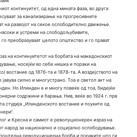
овик
иот континуитет, од една мината фаза, во друга
есуваат за канализирање на прогресивните
ат на развојот на секое ослободително движење.
насоки и устреми на слободољубивите,
 го преобразуваат целото општество и го прават
раз на континуитетот на борбата на македонскиот
ување, носејќи во себе нишка и пораки на
) востание од 1876-та и 1878-та. А воздејството на
јавува силно и многустрано. Тоа е светол акт на
ден. Но Илинден е и многу повеќе од тоа, бидејќи
онерни содржини и барања. Нив, веќе во 1924 г. прв
та студија „Илинденското востание и поуките од
нери“.
лог и Кресна и самиот е револуционерен израз на
от народ за национално и социјално ослободување.
поштедна револуционерна борба и пораките што ги