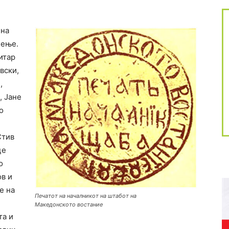
 на
чење.
итар
вски,
,
, Јане
о
Стив
це
о
в и
е на
Печатот на началникот на штабот на
Македонското востание
та и