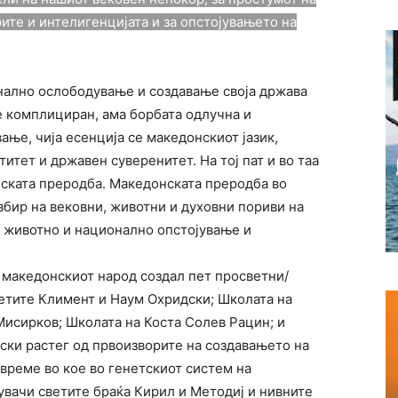
фите и интелигенцијата и за опстојувањето на
нално ослободување и создавање своја држава
ше комплициран, ама борбата одлучна и
ње, чија есенција се македонскиот јазик,
итет и државен суверенитет. На тој пат и во таа
нската преродба. Македонската преродба во
збир на вековни, животни и духовни пориви на
о животно и национално опстојување и
а македонскиот народ создал пет просветни/
етите Климент и Наум Охридски; Школата на
исирков; Школата на Коста Солев Рацин; и
ски растег од првоизворите на создавањето на
 време во кое во генетскиот систем на
вачи светите браќа Кирил и Методиј и нивните