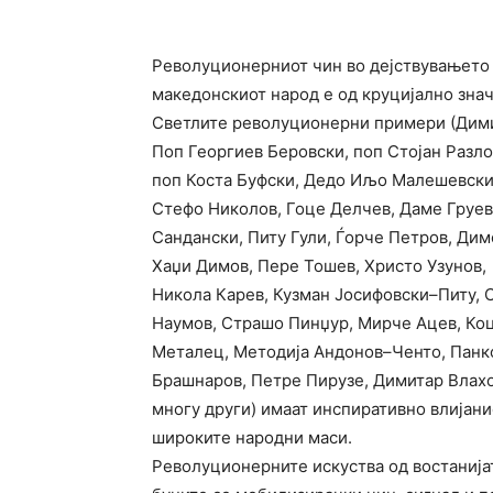
Револуционерниот чин во дејствувањето
македонскиот народ е од круцијално зна
Светлите револуционерни примери (Дим
Поп Георгиев Беровски, поп Стојан Разло
поп Коста Буфски, Дедо Иљо Малешевски
Стефо Николов, Гоце Делчев, Даме Груев
Сандански, Питу Гули, Ѓорче Петров, Дим
Хаџи Димов, Пере Тошев, Христо Узунов,
Никола Карев, Кузман Јосифовски–Питу, 
Наумов, Страшо Пинџур, Мирче Ацев, Ко
Металец, Методија Андонов–Ченто, Панк
Брашнаров, Петре Пирузе, Димитар Влахо
многу други) имаат инспиративно влијани
широките народни маси.
Револуционерните искуства од востанија