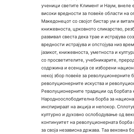
ученици светите Климент и Наум, внеле е
високи вредности за повеќе области на 
Македонецот со својот бистар ум и витал
книжевноста, црковното сликарство, резба
развивал свеста дека трае и истрајува со
вредности истрајува и опстојува низ вре
јазикот, книжевноста, уметноста и култур
со просветителите, учебникарите, преро
содржина и есенција се изборени национа
некој збор повеќе за револуционерните 
револуционерните искуства и револуцио
Револуционерните традиции од борбата н
Народноослободителна борба за национал
инспирираат на акција и непокор. Сплоту
културно и духовно ослободување од веко
континуитет на револуционерната борба 
за своја независна држава. Таа вековна б