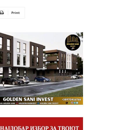
Print