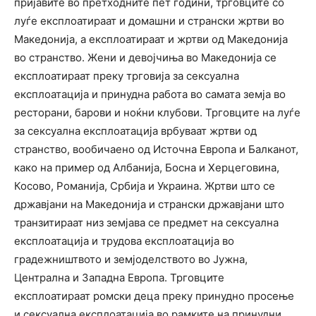
пријавите во претходните пет години, трговците со
луѓе експлоатираат и домашни и странски жртви во
Македонија, а експлоатираат и жртви од Македонија
во странство. Жени и девојчиња во Македонија се
експлоатираат преку трговија за сексуална
експлоатација и принудна работа во самата земја во
ресторани, барови и ноќни клубови. Трговците на луѓе
за сексуална експлоатација врбуваат жртви од
странство, вообичаено од Источна Европа и Балканот,
како на пример од Албанија, Босна и Херцеговина,
Косово, Романија, Србија и Украина. Жртви што се
државјани на Македонија и странски државјани што
транзитираат низ земјава се предмет на сексуална
експлоатација и трудова експлоатација во
градежништвото и земјоделството во Јужна,
Централна и Западна Европа. Трговците
експлоатираат ромски деца преку принудно просење
и сексуална експлоатација во рамките на принудни