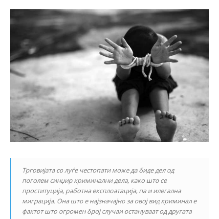
Трговијата со луѓе честопати може да биде дел од
поголем синџир криминални дела, како што се
проституција, работна експлоатација, па и илегална
миграција. Она што е најзначајно за овој вид криминал е
фактот што огромен број случаи остануваат од другата