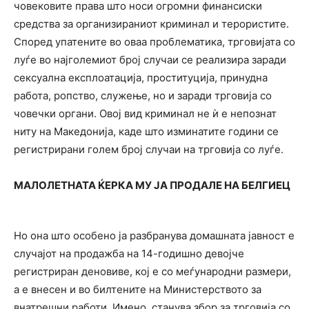
човековите права што носи огромни финансиски
средства за организираниот криминал и терористите.
Според упатените во оваа проблематика, трговијата со
луѓе во најголемиот број случаи се реализира заради
сексуална експлоатација, проституција, принудна
работа, ропство, служење, но и заради трговија со
човечки органи. Овој вид криминал не ѝ е непознат
ниту на Македонија, каде што изминатите години се
регистрирани голем број случаи на трговија со луѓе.
МАЛОЛЕТНАТА ЌЕРКА МУ ЈА ПРОДАЛЕ НА БЕЛГИЕЦ
Но она што особено ја разбранува домашната јавност е
случајот на продажба на 14-годишно девојче
регистриран деновиве, кој е со меѓународни размери,
а е внесен и во билтените на Министерството за
внатрешни работи. Имено, станува збор за трговија со