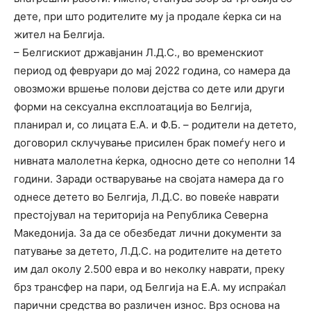
дете, при што родителите му ја продале ќерка си на
жител на Белгија.
– Белгискиот државјанин Л.Д.С., во временскиот
период од февруари до мај 2022 година, со намера да
овозможи вршење полови дејства со дете или други
форми на сексуална експлоатација во Белгија,
планирал и, со лицата Е.А. и Ф.Б. – родители на детето,
договорил склучување присилен брак помеѓу него и
нивната малолетна ќерка, односно дете со неполни 14
години. Заради остварување на својата намера да го
однесе детето во Белгија, Л.Д.С. во повеќе наврати
престојувал на територија на Република Северна
Македонија. За да се обезбедат лични документи за
патување за детето, Л.Д.С. на родителите на детето
им дал околу 2.500 евра и во неколку наврати, преку
брз трансфер на пари, од Белгија на Е.А. му испраќал
парични средства во различен износ. Врз основа на