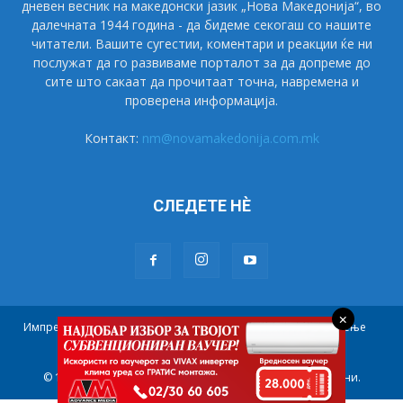
дневен весник на македонски јазик „Нова Македонија“, во
далечната 1944 година - да бидеме секогаш со нашите
читатели. Вашите сугестии, коментари и реакции ќе ни
послужат да го развиваме порталот за да допреме до
сите што сакаат да прочитаат точна, навремена и
проверена информација.
Контакт:
nm@novamakedonija.com.mk
СЛЕДЕТЕ НÈ
×
Импресум
Маркетинг
Претплата
Правила на користење
Контакт
© 1944 - 2021 НОВА МАКЕДОНИЈА. Сите права се задржани.