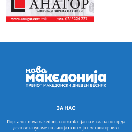
ЗА НАС
Порталот novamakedonija.com.mk е јасна и силна потврда
дека остануваме на линијата што ја постави првиот