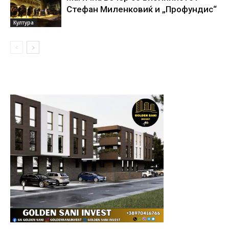
Стефан Миленковиќ и „Профундис“
Култура