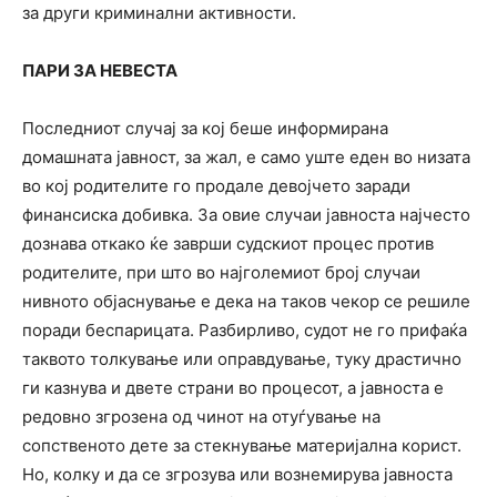
за други криминални активности.
ПАРИ ЗА НЕВЕСТА
Последниот случај за кој беше информирана
домашната јавност, за жал, е само уште еден во низата
во кој родителите го продале девојчето заради
финансиска добивка. За овие случаи јавноста најчесто
дознава откако ќе заврши судскиот процес против
родителите, при што во најголемиот број случаи
нивното објаснување е дека на таков чекор се решиле
поради беспарицата. Разбирливо, судот не го прифаќа
таквото толкување или оправдување, туку драстично
ги казнува и двете страни во процесот, а јавноста е
редовно згрозена од чинот на отуѓување на
сопственото дете за стекнување материјална корист.
Но, колку и да се згрозува или вознемирува јавноста