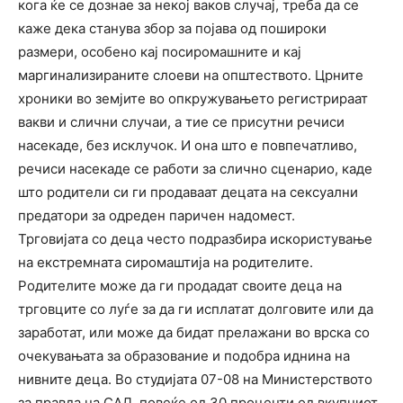
кога ќе се дознае за некој ваков случај, треба да се
каже дека станува збор за појава од пошироки
размери, особено кај посиромашните и кај
маргинализираните слоеви на општеството. Црните
хроники во земјите во опкружувањето регистрираат
вакви и слични случаи, а тие се присутни речиси
насекаде, без исклучок. И она што е повпечатливо,
речиси насекаде се работи за слично сценарио, каде
што родители си ги продаваат децата на сексуални
предатори за одреден паричен надомест.
Трговијата со деца често подразбира искористување
на екстремната сиромаштија на родителите.
Родителите може да ги продадат своите деца на
трговците со луѓе за да ги исплатат долговите или да
заработат, или може да бидат прелажани во врска со
очекувањата за образование и подобра иднина на
нивните деца. Во студијата 07-08 на Министерството
за правда на САД, повеќе од 30 проценти од вкупниот