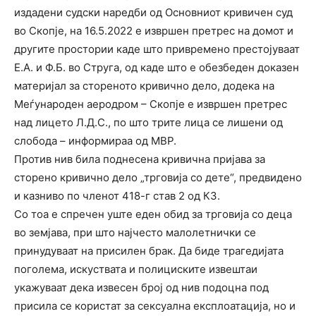
издадени судски наредби од Основниот кривичен суд
во Скопје, на 16.5.2022 е извршен претрес на домот и
другите простории каде што привремено престојуваат
Е.А. и Ф.Б. во Струга, од каде што е обезбеден доказен
материјал за стореното кривично дело, додека на
Меѓународен аеродром – Скопје е извршен претрес
над лицето Л.Д.С., по што трите лица се лишени од
слобода – информираа од МВР.
Против нив била поднесена кривична пријава за
сторено кривично дело „трговија со дете“, предвидено
и казниво по членот 418-г став 2 од КЗ.
Со тоа е спречен уште еден обид за трговија со деца
во земјава, при што најчесто малолетнички се
принудуваат на присилен брак. Да биде трагедијата
поголема, искуствата и полициските извештаи
укажуваат дека извесен број од нив подоцна под
присила се користат за сексуална експлоатација, но и