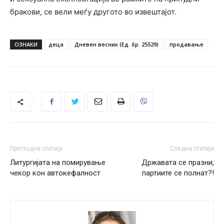
бракови, се вели меѓу другото во извештајот.
ОЗНАКИ
деца
Дневен весник (Ед. бр. 25529)
продавање
Претходна статија
Следна статија
Литургијата на помирување
Државата се празни,
чекор кон автокефалност
партиите се полнат?!