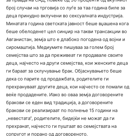
број случаи на трговија со луѓе за таа година биле за
деца принудно вклучени во сексуалната индустрија.
Минатата година светската јавност беше вџашена кога
беше обелоденет цел синџир на такви трансакции во
Авганистан, земја што е длабоко погодена од војни и
сиромаштија. Медиумите пишуваа за голем број
семејства што за да преживеат ги продавале своите
деца, најчесто на други семејства, кои женските деца
ги бараат за склучување брак. Објаснувањето беше
дека со парите од продажбата, родителите ги
прехрануваат другите деца, кои најчесто се помали од
веќе продадените. Иако во оваа земја договорените
бракови се еден вид традиција, а договорените
бракови се реализираат по полнење 15 години на
„невестата“, родителите, бидејќи не можат да ги
прехранат, најчесто ги пуштаат во семејствата на
сопругот и порано од договореното.