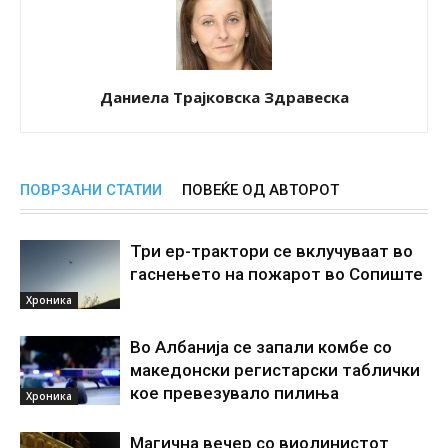
Даниела Трајковска Здравеска
ПОВРЗАНИ СТАТИИ
ПОВЕЌЕ ОД АВТОРОТ
Три ер-трактори се вклучуваат во
гаснењето на пожарот во Сопиште
Хроника
Во Албанија се запали комбе со
македонски регистарски таблички
кое превезувало пилиња
Хроника
Магична вечер со виолинистот