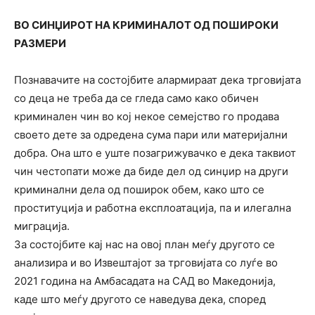
ВО СИНЏИРОТ НА КРИМИНАЛОТ ОД ПОШИРОКИ
РАЗМЕРИ
Познавачите на состојбите алармираат дека трговијата
со деца не треба да се гледа само како обичен
криминален чин во кој некое семејство го продава
своето дете за одредена сума пари или материјални
добра. Она што е уште позагрижувачко е дека таквиот
чин честопати може да биде дел од синџир на други
криминални дела од поширок обем, како што се
проституција и работна експлоатација, па и илегална
миграција.
За состојбите кај нас на овој план меѓу другото се
анализира и во Извештајот за трговијата со луѓе во
2021 година на Амбасадата на САД во Македонија,
каде што меѓу другото се наведува дека, според