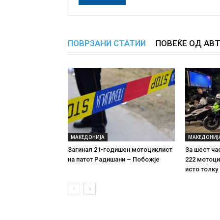
ПОВРЗАНИ СТАТИИ
ПОВЕЌЕ ОД АВ
МАКЕДОНИЈА
МАКЕДОНИЈ
Загинал 21-годишен мотоциклист
За шест ча
на патот Радишани – Побожје
222 мотоци
исто толку