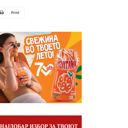
Print