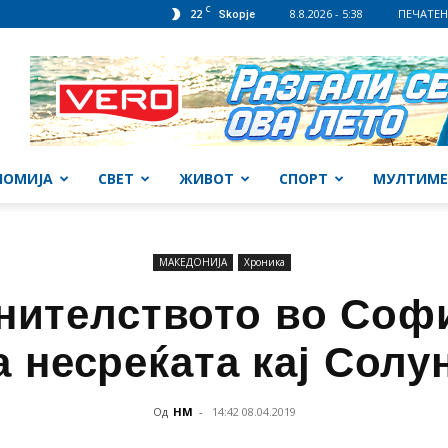
C
22
8.8.2026 - 5:38
ПЕЧАТЕН
Skopje
НОМИЈА
СВЕТ
ЖИВОТ
СПОРТ
МУЛТИМЕ
МАКЕДОНИЈА
Хроника
нителството во Софиј
 несреќата кај Солу
Од
НМ
-
14:42 08.04.2019