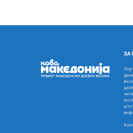
ЗА
Порт
дека
весн
дале
чита
посл
што 
инфо
Кон