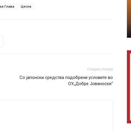
ка Глава
Цесна
Следна статија
Со јапонски средства подобрени условите во
ОУ„Добре Јованоски“