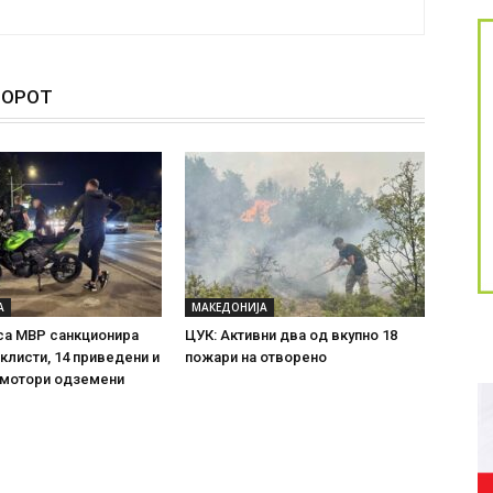
ТОРОТ
А
МАКЕДОНИЈА
са МВР санкционира
ЦУК: Активни два од вкупно 18
клисти, 14 приведени и
пожари на отворено
 мотори одземени