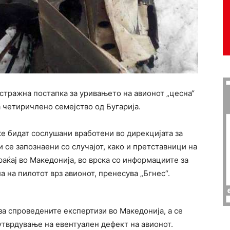
стражна постапка за уривањето на авионот „цесна“
на четиричлено семејство од Бугарија.
е бидат сослушани вработени во дирекцијата за
 се запознаени со случајот, како и претставници на
аќај во Македонија, во врска со информациите за
а на пилотот врз авионот, пренесува „Бгнес“.
а спроведените експертизи во Македонија, а се
утврдување на евентуален дефект на авионот.