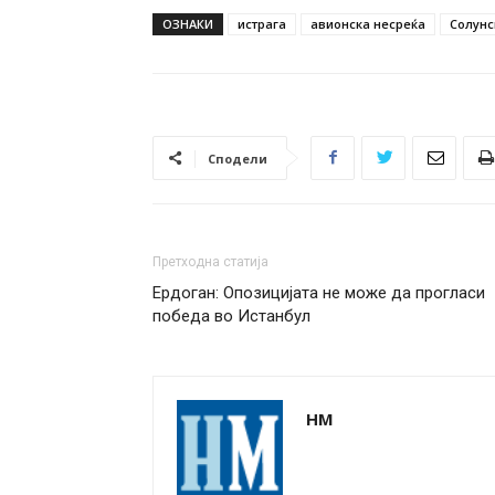
ОЗНАКИ
истрага
авионска несреќа
Солунс
Сподели
Претходна статија
Ердоган: Опозицијата не може да прогласи
победа во Истанбул
НМ