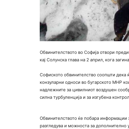
Обвинителството во Софија отвори преди
кај Солунска глава на 2 април, кога заги
Софиското обвинителство соопшти дека ќ
конзуларни односи во бугарското МНР кои
надлежните за цивилниот воздушен сообр
силна турбуленција и за изгубена контрол
Обвинителството ќе побара информации з
разгледува и можноста за дополнително 