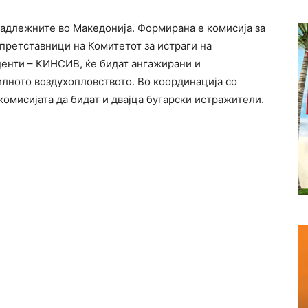
надлежните во Македонија. Формирана е комисија за
 претставници на Комитетот за истраги на
енти – КИНСИВ, ќе бидат ангажирани и
лното воздухопловството. Во координација со
комисијата да бидат и двајца бугарски истражители.