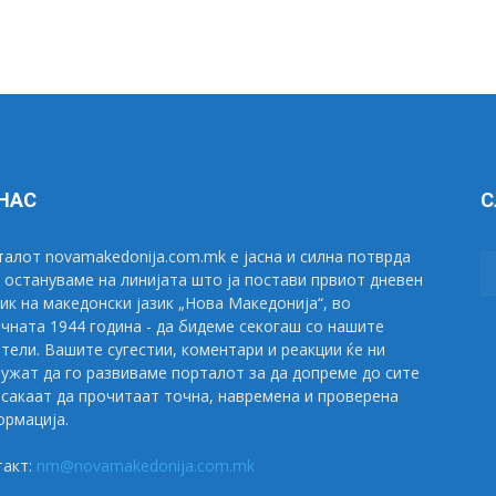
 НАС
С
алот novamakedonija.com.mk е јасна и силна потврда
 остануваме на линијата што ја постави првиот дневен
ик на македонски јазик „Нова Македонија“, во
чната 1944 година - да бидеме секогаш со нашите
тели. Вашите сугестии, коментари и реакции ќе ни
ужат да го развиваме порталот за да допреме до сите
сакаат да прочитаат точна, навремена и проверена
рмација.
такт:
nm@novamakedonija.com.mk