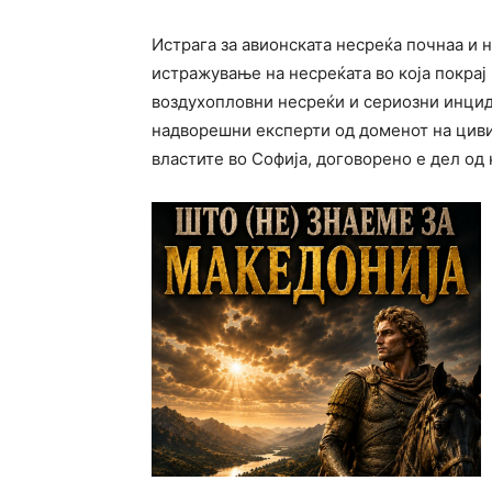
Истрага за авионската несреќа почнаа и 
истражување на несреќата во која покрај
воздухопловни несреќи и сериозни инцид
надворешни експерти од доменот на циви
властите во Софија, договорено е дел од 