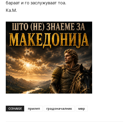
бараат и го заслужуваат тоа.
Ка.М.
ОЗНАКИ
прилеп
градоначалник
мвр