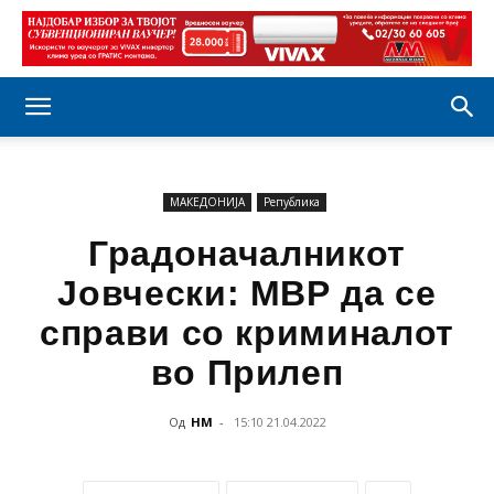
МАКЕДОНИЈА
Република
Градоначалникот
Јовчески: МВР да се
справи со криминалот
во Прилеп
Од
НМ
-
15:10 21.04.2022