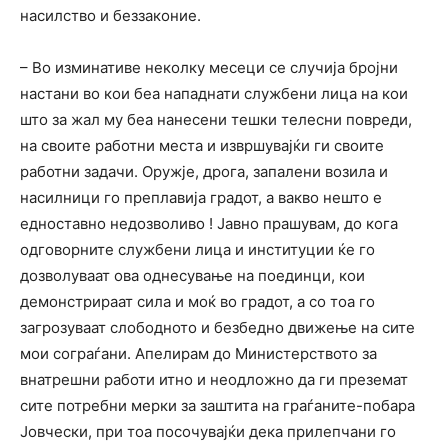
насилство и беззаконие.
– Во изминативе неколку месеци се случија бројни
настани во кои беа нападнати службени лица на кои
што за жал му беа нанесени тешки телесни повреди,
на своите работни места и извршувајќи ги своите
работни задачи. Оружје, дрога, запалени возила и
насилници го преплавија градот, а вакво нешто е
едноставно недозволиво ! Јавно прашувам, до кога
одговорните службени лица и институции ќе го
дозволуваат ова однесување на поединци, кои
демонстрираат сила и моќ во градот, а со тоа го
загрозуваат слободното и безбедно движење на сите
мои сограѓани. Апелирам до Министерството за
внатрешни работи итно и неодложно да ги преземат
сите потребни мерки за заштита на граѓаните-побара
Јовчески, при тоа посочувајќи дека прилепчани го