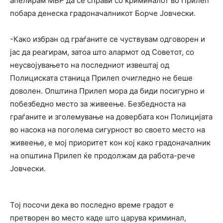
апелирам МВР да се справи со криминалот во Прилеп
побара денеска градоначалникот Борче Јовчески.
-Како избран од граѓаните се чуствувам одговорен и
јас да реагирам, затоа што алармот од Советот, со
неусвојувањето на последниот извештај од
Полициската станица Прилеп очигледно не беше
доволен. Општина Прилеп мора да биди посигурно и
побезбедно место за живеење. Безбедноста на
граѓаните и зголемување на довербата кон Полицијата
во насока на поголема сигурност во своето место на
живеење, е мој приоритет кон кој како градоначалник
на општина Прилеп ќе продолжам да работа-рече
Јовчески.
Тој посочи дека во последно време градот е
претворен во место каде што царува криминал,