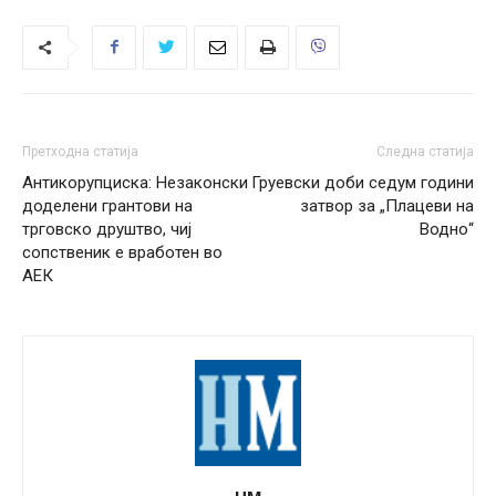
Претходна статија
Следна статија
Антикорупциска: Незаконски
Груевски доби седум години
доделени грантови на
затвор за „Плацеви на
трговско друштво, чиј
Водно“
сопственик е вработен во
АЕК
НМ