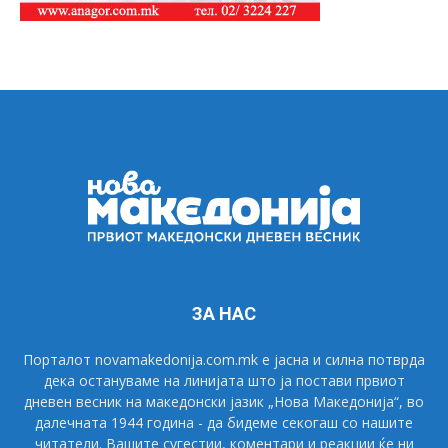
ЗА НАС
Порталот novamakedonija.com.mk е јасна и силна потврда
дека остануваме на линијата што ја постави првиот
дневен весник на македонски јазик „Нова Македонија“, во
далечната 1944 година - да бидеме секогаш со нашите
читатели. Вашите сугестии, коментари и реакции ќе ни