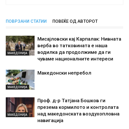
ПОВРЗАНИ СТАТИИ
ПОВЕЌЕ ОД АВТОРОТ
Мисајловски кај Карпалак: Нивната
верба во татковината е наша
водилка да продолжиме да ги
МАКЕДОНИЈА
чуваме националните интереси
Македонски непрeбол
МАКЕДОНИЈА
Проф. д-р Татјана Бошков ги
презема кормилото и контролата
над македонската воздухопловна
МАКЕДОНИЈА
навигација