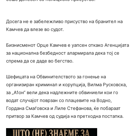
Досега не е забележливо присуство на бранител на
Камчев да влезе во судот.
Бизнисменот Орце Камчев е уапсен откако Агенцијата
за национална безбедност алармирала дека тој се
спрема да се даде во бегство.
Шефицата на Обвинителството за гонење на
организиран криминал и корупција, Вилма Русковска,
за „А1он“ вели дека надлежните обвиниели кои го
водат случајот поврзан со плацевите на Водно,
Гордана Смаѓовска и Лиле Стефанова, ќе побараат
притвор за Камчев од судија на претходна постапка.