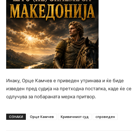
Инаку, Орце Камчев е приведен утринава и ќе биде
изведен пред судија на претходна постапка, каде ќе се
одлучува за побараната мерка притвор.
ОЗНАКИ
Орце Камчев
Кривичниот суд
спроведен