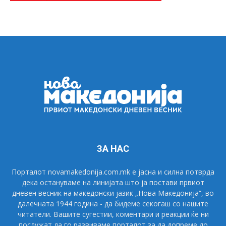
ЗА НАС
Порталот novamakedonija.com.mk е јасна и силна потврда
дека остануваме на линијата што ја постави првиот
дневен весник на македонски јазик „Нова Македонија“, во
далечната 1944 година - да бидеме секогаш со нашите
читатели. Вашите сугестии, коментари и реакции ќе ни
послужат да го развиваме порталот за да допреме до