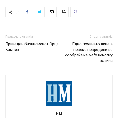
Претходна статија
Следна статија
Приведен бизнисменот Орце
Едно починато лице а
Камчев
повеќе повредени во
сообраќајка меѓу неколку
возила
НМ