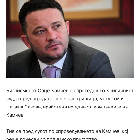
Бизнисменот Орце Камчев е спроведен во Кривичниот
суд, а пред зградата го чекаат три лица, меѓу кои и
Наташа Савова, вработена во една од компаниите на
Камчев.
Тие се пред судот по спроведувањето на Камчев, кој
беше донесен со полициско присуство.