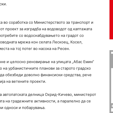
ски.
а во соработка со Министерството за транспорт и
от проект за изградба на водоводот од каптажата
потребите со водоснабдувањето на градот со
оводната мрежа кон селата Лескоец, Косел,
ста на тој потег во насока на Ресен.
очне и целосно реновирање на улицата „Абас Емин“
о на урбанистичките планови за старото градско
 да обезбеди доволно финансиски средства, рече
ија на ветените проекти.
на автопатската делница Охрид-Кичево, министерот
та на градежните активности, а паралелно да се
ни односи и побарувања.