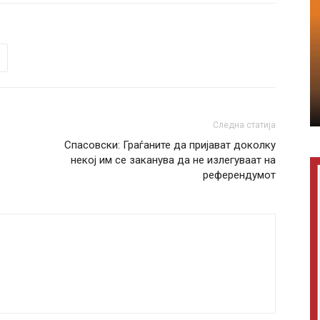
Следна статија
Спасовски: Граѓаните да пријават доколку
некој им се заканува да не излегуваат на
референдумот