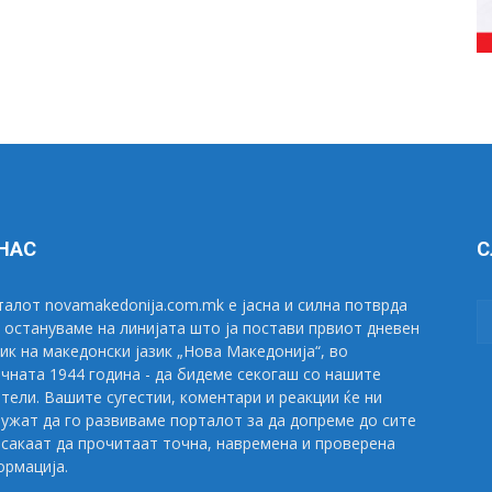
 НАС
С
алот novamakedonija.com.mk е јасна и силна потврда
 остануваме на линијата што ја постави првиот дневен
ик на македонски јазик „Нова Македонија“, во
чната 1944 година - да бидеме секогаш со нашите
тели. Вашите сугестии, коментари и реакции ќе ни
ужат да го развиваме порталот за да допреме до сите
сакаат да прочитаат точна, навремена и проверена
рмација.