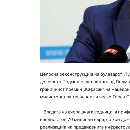
Целосна реконструкција на булеварот „Ту
до селото Подмоље, делницата од Подмољ
граничниот премин „Ќафасан“ на македон
министерот за транспорт и врски Горан С
– Владата на вчерашната седница ја приф
вредност од 70 милиони евра, со кои др
реализација на предвидените инфраструк