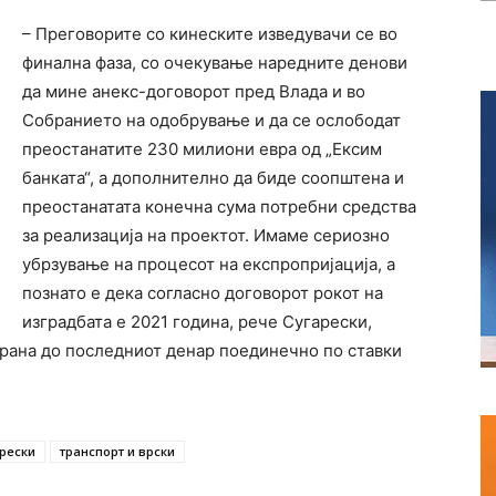
– Преговорите со кинеските изведувачи се во
финална фаза, со очекување наредните денови
да мине анекс-договорот пред Влада и во
Собранието на одобрување и да се ослободат
преостанатите 230 милиони евра од „Ексим
банката“, а дополнително да биде соопштена и
преостанатата конечна сума потребни средства
за реализација на проeктот. Имаме сериозно
убрзување на процесот на експропријација, a
познато е дека согласно договорот рокот на
изградбата е 2021 година, рече Сугарески,
ирана до последниот денар поединечно по ставки
арески
транспорт и врски