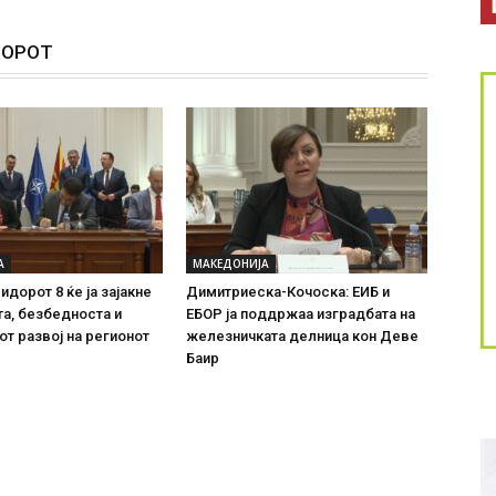
ТОРОТ
А
МАКЕДОНИЈА
идорот 8 ќе ја зајакне
Димитриеска-Кочоска: ЕИБ и
а, безбедноста и
ЕБОР ја поддржаа изградбата на
т развој на регионот
железничката делница кон Деве
Баир