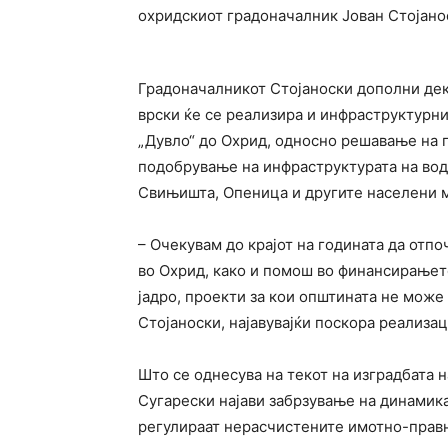
охридскиот градоначалник Јован Стојано
Градоначалникот Стојаноски дополни дек
врски ќе се реализира и инфраструктурни
„Дувло“ до Охрид, односно решавање на 
подобрување на инфраструктурата на вод
Свињишта, Опеница и другите населени ме
– Очекувам до крајот на годината да отп
во Охрид, како и помош во финансирањет
јадро, проекти за кои општината не може
Стојаноски, најавувајќи поскора реализац
Што се однесува на текот на изградбата 
Сугарески најави забрзување на динамика
регулираат нерасчистените имотно-прав