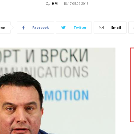
Од
НМ
-
18:17 05.09.2018
Facebook
Twitter
Email
ели