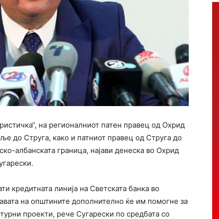
ристичка“, на регионалниот патен правец од Охрид
е до Струга, како и патниот правец од Струга до
ско-албанската граница, најави денеска во Охрид
угарески.
ати кредитната линија на Светската банка во
жавата на општините дополнително ќе им помогне за
турни проекти, рече Сугарески по средбата со