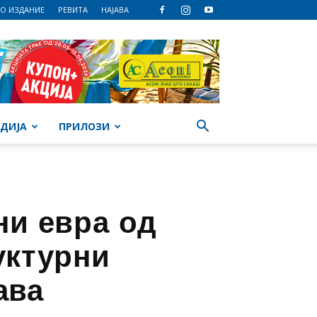
О ИЗДАНИЕ
РЕВИТА
НАЈАВА
ДИЈА
ПРИЛОЗИ
ни евра од
уктурни
ава