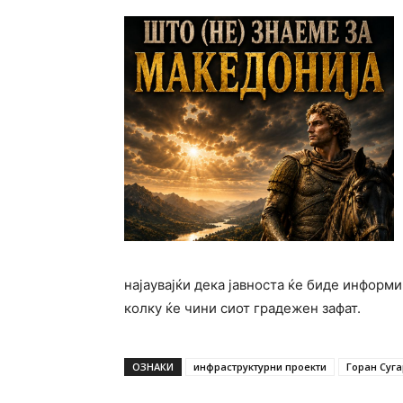
најаувајќи дека јавноста ќе биде информ
колку ќе чини сиот градежен зафат.
ОЗНАКИ
инфраструктурни проекти
Горан Суг