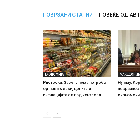
ПОВРЗАНИ СТАТИИ
ПОВЕЌЕ ОД АВ
ЕКОНОМИЈА
МАКЕДОНИЈ
Ристески: Засега нема потреба
Нупнау: Кор
од нови мерки, цените и
поврзаност
инфлацијата се под контрола
економскио