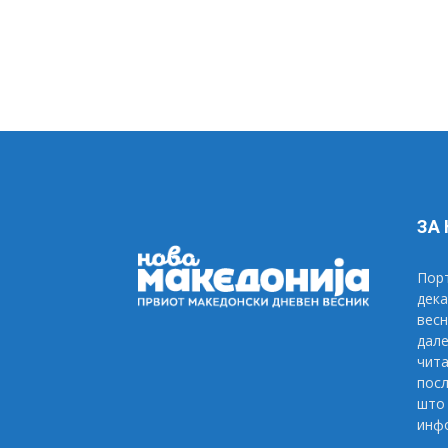
ЗА
Порт
дека
весн
дале
чита
посл
што 
инфо