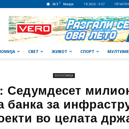
C
26.5
7.8.2026 - 9:37
ПЕЧАТЕН
Skopje
НОМИЈА
СВЕТ
ЖИВОТ
СПОРТ
МУЛТИМЕ
ЕКОНОМИЈА
: Седумдесет милио
а банка за инфрастр
оекти во целата држ