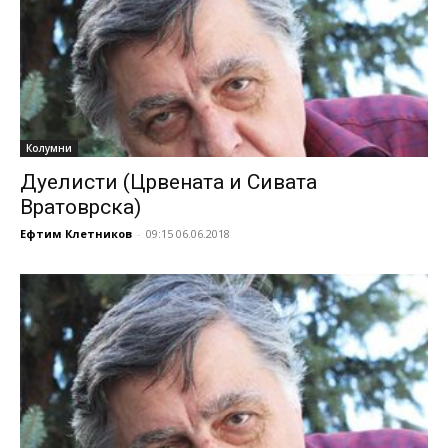
Колумни
Дуелисти (Црвената и Сивата
Вратоврска)
Ефтим Клетников
-
09:15 06.06.2018