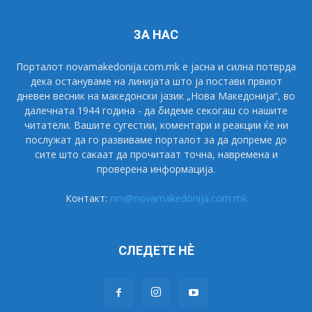
ЗА НАС
Порталот novamakedonija.com.mk е јасна и силна потврда
дека остануваме на линијата што ја постави првиот
дневен весник на македонски јазик „Нова Македонија“, во
далечната 1944 година - да бидеме секогаш со нашите
читатели. Вашите сугестии, коментари и реакции ќе ни
послужат да го развиваме порталот за да допреме до
сите што сакаат да прочитаат точна, навремена и
проверена информација.
Контакт:
nm@novamakedonija.com.mk
СЛЕДЕТЕ НÈ