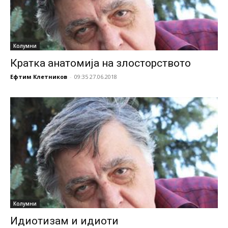
Колумни
Кратка анатомија на злосторството
Ефтим Клетников
-
09:35 27.06.2018
Колумни
Идиотизам и идиоти