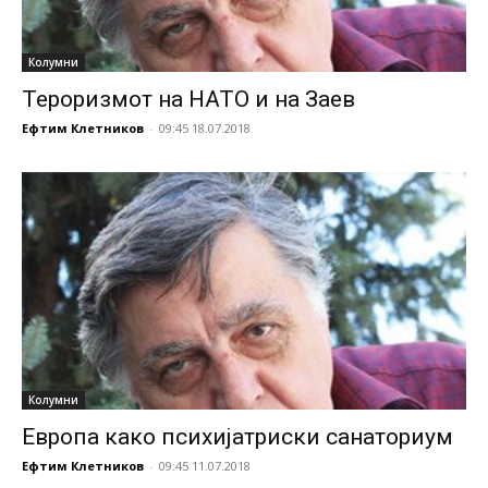
Колумни
Тероризмот на НАТО и на Заев
Ефтим Клетников
-
09:45 18.07.2018
Колумни
Европа како психијатриски санаториум
Ефтим Клетников
-
09:45 11.07.2018