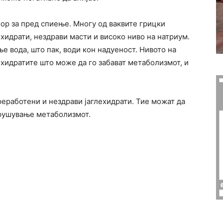
ор за пред спиење. Многу од ваквите грицки
хидрати, нездрави масти и високо ниво на натриум.
 вода, што пак, води кон надуеност. Нивото на
ехидратите што може да го забават метаболизмот, и
еработени и нездрави јаглехидрати. Тие можат да
арушување метаболизмот.