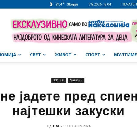
C
21.4
7.8.2026 - 8:04
ПЕЧАТЕН
Skopje
НОМИЈА
СВЕТ
ЖИВОТ
СПОРТ
МУЛТИМЕ
ЖИВОТ
Магазин
не јадете пред спие
најтешки закуски
Од
НМ
-
11:01 30.09.2024