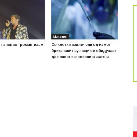
Магазин
ега новиот романтизам!
Со клетки извлечени од измет
британски научници се обидуваат
да спасат загрозени животни