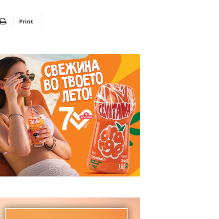
Print