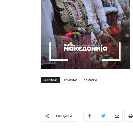
ОЗНАКИ
спиење
закуски
Сподели