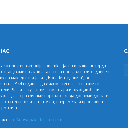
 НАС
С
алот novamakedonija.com.mk е јасна и силна потврда
 остануваме на линијата што ја постави првиот дневен
ик на македонски јазик „Нова Македонија“, во
чната 1944 година - да бидеме секогаш со нашите
тели. Вашите сугестии, коментари и реакции ќе ни
ужат да го развиваме порталот за да допреме до сите
сакаат да прочитаат точна, навремена и проверена
рмација.
такт:
nm@novamakedonija.com.mk