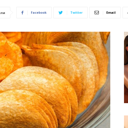
Facebook
Twitter
Email
ели