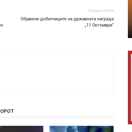
Следна статија
Објавени добитниците на државната награда
ен
„11 Октомври“
ТОРОТ