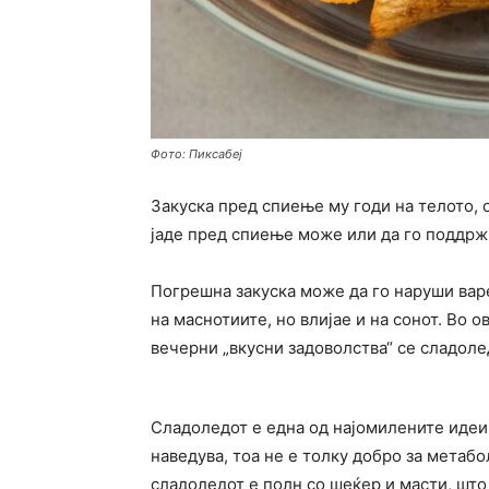
Фото: Пиксабеј
Закуска пред спиење му годи на телото, о
јаде пред спиење може или да го поддрж
Погрешна закуска може да го наруши варе
на маснотиите, но влијае и на сонот. Во 
вечерни „вкусни задоволства“ се сладоле
Сладоледот е една од најомилените идеи 
наведува, тоа не е толку добро за метабол
сладоледот е полн со шеќер и масти, што