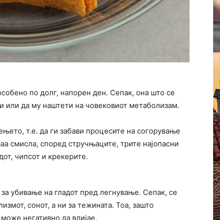
собено по долг, напорен ден. Сепак, она што се
и или да му наштети на човековиот метаболизам.
њето, т.е. да ги забави процесите на согорување
оваа смисла, според стручњаците, трите најопасни
дот, чипсот и крекерите.
за убивање на гладот пред легнување. Сепак, се
измот, сонот, а ни за тежината. Тоа, зашто
 може негативно да влијае.