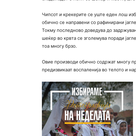
Чипсот и крекерите се уште еден лош изб
обично се направени со рафинирани јагле
Токму последново доведува до задржување
шеќер во крвта се зголемува поради јагл
тоа многу брзо.
Овие производи обично содржат многу пр
предизвикаат воспаленија во телото и н