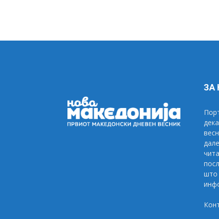
ЗА
Порт
дека
весн
дале
чита
посл
што 
инфо
Кон