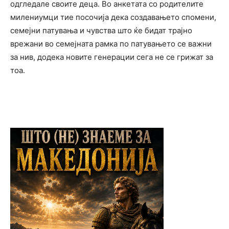
одгледале своите деца. Во анкетата со родителите
милениумци тие посочија дека создавањето спомени,
семејни патувања и чувства што ќе бидат трајно
врежани во семејната рамка по патувањето се важни
за нив, додека новите генерации сега не се грижат за
тоа.