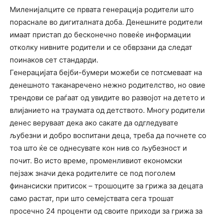
Миленијалците се првата генерација родители што
пораснале во дигиталната доба. Денешните родители
имаат пристап до бесконечно повеќе информации
отколку нивните родители и се обврзани да следат
поинаков сет стандарди.
Генерацијата бејби-бумери можеби се потсмеваат на
денешното таканаречено нежно родителство, но овие
трендови се раѓаат од увидите во развојот на детето и
влијанието на траумата од детството. Многу родители
денес веруваат дека ако сакате да одгледувате
љубезни и добро воспитани деца, треба да почнете со
тоа што ќе се однесувате кон нив со љубезност и
почит. Во исто време, променливиот економски
пејзаж значи дека родителите се под поголем
финансиски притисок – трошоците за грижа за децата
само растат, при што семејствата сега трошат
просечно 24 проценти од своите приходи за грижа за