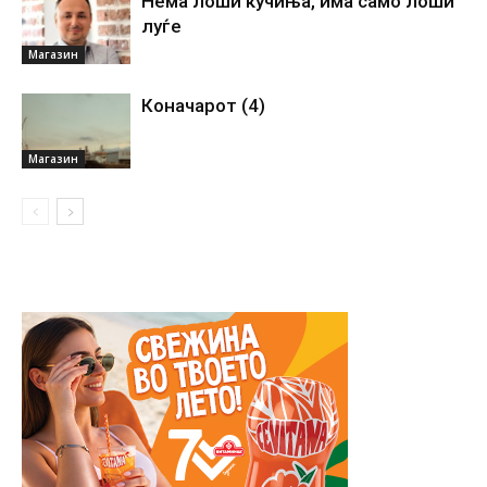
Нема лоши кучиња, има само лоши
луѓе
Магазин
Коначарот (4)
Магазин