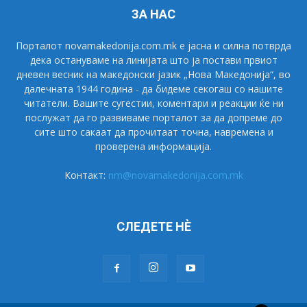
ЗА НАС
Порталот novamakedonija.com.mk е јасна и силна потврда
дека остануваме на линијата што ја постави првиот
дневен весник на македонски јазик „Нова Македонија“, во
далечната 1944 година - да бидеме секогаш со нашите
читатели. Вашите сугестии, коментари и реакции ќе ни
послужат да го развиваме порталот за да допреме до
сите што сакаат да прочитаат точна, навремена и
проверена информација.
Контакт:
nm@novamakedonija.com.mk
СЛЕДЕТЕ НÈ