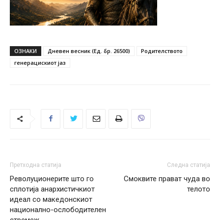
ОЗНАКИ
Дневен весник (Ед. бр. 26500)
Родителството
генерацискиот јаз
Претходна статија
Следна статија
Револуционерите што го
Смоквите прават чуда во
сплотија анархистичкиот
телото
идеал со македонскиот
национално-ослободителен
стремеж