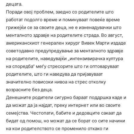
децата.
Поради овој проблем, заедно со родителите што
работат подолго време и поминуваат повеќе време
грижејќи се за своите деца, не е изненадувачки што
менталното здравје на родителите страда. Во август,
американскиот генерален хирург Вивек Марти издаде
советодавно предупредување за менталното здравје
на родителите, наведувајќи „интензивирачка култура
на споредба“ меѓу стресорите што ги оптоваруваат
родителите, што ги наведува да пријавуваат
значително повисоки нивоа на стрес отколку
возрасните без деца.
Денешните родители сигурно бараат поддршка каде и
да можат да ја најдат, преку интернет или во своите
семејства. Честопати, бабите и дедовците сакаат да
бидат од помош, но можат да се борат со сите начини
на кои родителството се променило откако ги