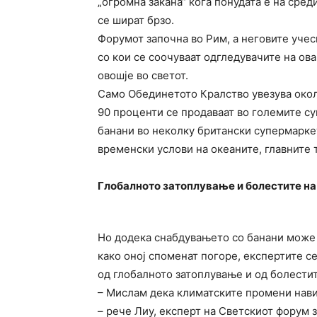
„огромна закана“ кога понудата е на сред
се шират брзо.
Форумот започна во Рим, а неговите учес
со кои се соочуваат одгледувачите на ова
овошје во светот.
Само Обединетото Кралство увезува околу
90 проценти се продаваат во големите с
банани во неколку британски супермарке
временски услови на океаните, главните 
Глобалното затоплување и болестите на
Но додека снабдувањето со банани може 
како оној споменат погоре, експертите с
од глобалното затоплување и од болестите
– Мислам дека климатските промени навис
– рече Лиу, експерт на Светскиот форум з