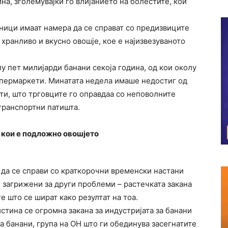
ина, зголемувајќи го влијанието на болестите, кои
ници имаат намера да се справат со предизвиците
 хранливо и вкусно овошје, кое е најизвезуваното
 пет милијарди банани секоја година, од кои околу
упермаркети. Минатата недела имаше недостиг од
ти, што трговците го оправдаа со неповолните
транспортни патишта.
 кои е подложно овошјето
да се справи со краткорочни временски настани
е загрижени за други проблеми – растечката закана
 што се шират како резултат на тоа.
тина се огромна закана за индустријата за банани
а банани, група на ОН што ги обединува засегнатите