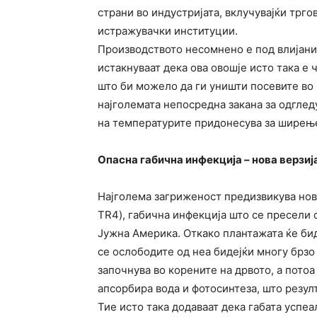
страни во индустријата, вклучувајќи трго
истражувачки институции.
Производството несомнено е под влијани
истакнуваат дека ова овошје исто така е
што би можело да ги уништи посевите во 
најголемата непосредна закана за одгле
на температурите придонесува за ширење
Опасна габична инфекција – нова верзиј
Најголема загриженост предизвикува нова
TR4), габична инфекција што се пресели о
Јужна Америка. Откако плантажата ќе бид
се ослободите од неа бидејќи многу брзо 
започнува во корените на дрвото, а потоа
апсорбира вода и фотосинтеза, што резулт
Тие исто така додаваат дека габата успеа