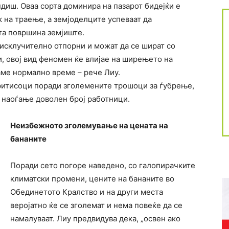
ндиш. Оваа сорта доминира на пазарот бидејќи е
к на траење, а земјоделците успеваат да
та површина земјиште.
 исклучително отпорни и можат да се шират со
, овој вид феномен ќе влијае на ширењето на
аме нормално време – рече Лиу.
притисоци поради зголемените трошоци за ѓубрење,
о наоѓање доволен број работници.
Неизбежното зголемување на цената на
бананите
Поради сето погоре наведено, со галопирачките
климатски промени, цените на бананите во
Обединетото Кралство и на други места
веројатно ќе се зголемат и нема повеќе да се
намалуваат. Лиу предвидува дека, „освен ако