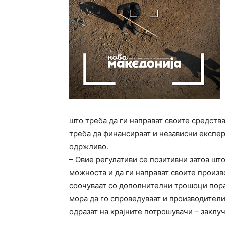
што треба да ги направат своите средств
треба да финансираат и независни експер
одржливо.
– Овие регулативи се позитивни затоа што
можноста и да ги направат своите произ
соочуваат со дополнителни трошоци пор
мора да го спроведуваат и производителит
одразат на крајните потрошувачи – заклуч