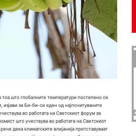
на тоа што глобалните температури постепено се
 изјави за Би-би-си еден од најпочитуваните
 учествува во работата на Светскиот форум за
номист што учествува во работата на Светскиот
 рече дека климатските влијанија претставуваат