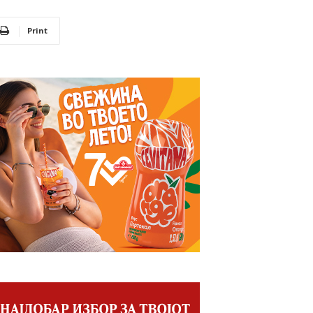
Print