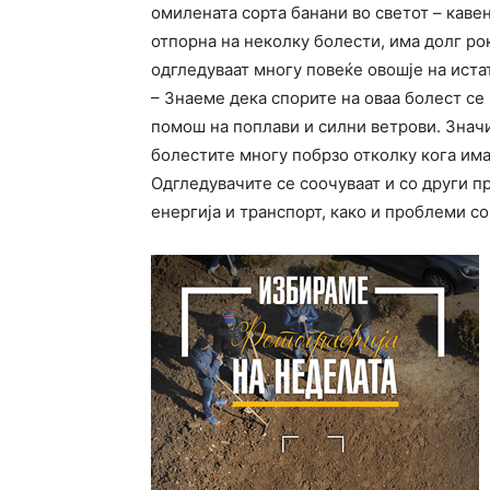
омилената сорта банани во светот – каве
отпорна на неколку болести, има долг ро
одгледуваат многу повеќе овошје на иста
– Знаеме дека спорите на оваа болест се
помош на поплави и силни ветрови. Значи
болестите многу побрзо отколку кога им
Одгледувачите се соочуваат и со други 
енергија и транспорт, како и проблеми с