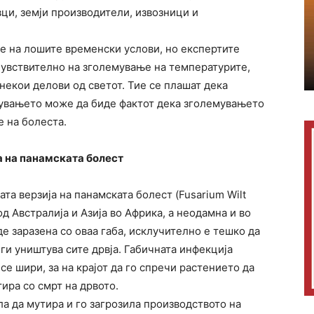
вци, земји производители, извозници и
е на лошите временски услови, но експертите
 чувствително на зголемување на температурите,
некои делови од светот. Тие се плашат дека
дувањето може да биде фактот дека зголемувањето
 на болеста.
а на панамската болест
та верзија на панамската болест (Fusarium Wilt
д Австралија и Азија во Африка, а неодамна и во
е заразена со оваа габа, исклучително е тешко да
ги уништува сите дрвја. Габичната инфекција
 се шири, за на крајот да го спречи растението да
ира со смрт на дрвото.
ла да мутира и го загрозила производството на