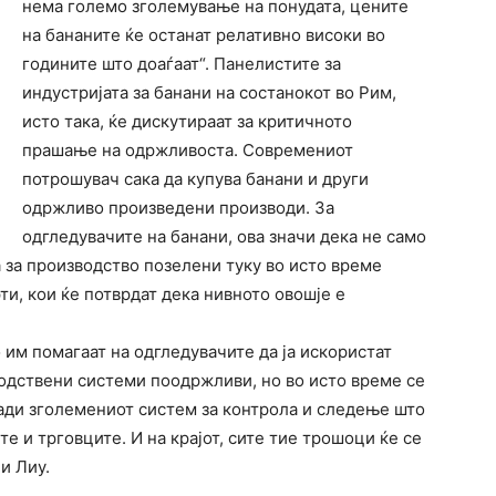
нема големо зголемување на понудата, цените
на бананите ќе останат релативно високи во
годините што доаѓаат“. Панелистите за
индустријата за банани на состанокот во Рим,
исто така, ќе дискутираат за критичното
прашање на одржливоста. Современиот
потрошувач сака да купува банани и други
одржливо произведени производи. За
одгледувачите на банани, ова значи дека не само
а за производство позелени туку во исто време
ти, кои ќе потврдат дека нивното овошје е
 им помагаат на одгледувачите да ја искористат
водствени системи поодржливи, но во исто време се
ади зголемениот систем за контрола и следење што
е и трговците. И на крајот, сите тие трошоци ќе се
и Лиу.