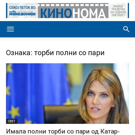
Ознака: торби полни со пари
СВЕТ
Имала полни торби со пари од Катар-