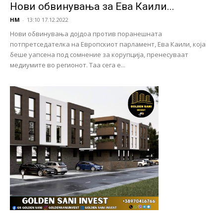
Нови обвинувања за Ева Каили...
НМ
-
13:10 17.12.2022
Нови обвинувања дојдоа против поранешната
потпретседателка на Европскиот парламент, Ева Каили, која
беше уапсена под сомнение за корупција, пренесуваат
медиумите во регионот. Таа сега е...