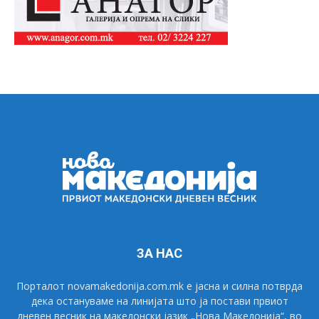
ЗА НАС
Порталот novamakedonija.com.mk е јасна и силна потврда
дека остануваме на линијата што ја постави првиот
дневен весник на македонски јазик „Нова Македонија“, во