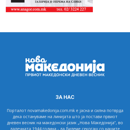
ЗА НАС
Порталот novamakedonija.com.mk е јасна и силна потврда
дека остануваме на линијата што ја постави првиот
дневен весник на македонски јазик „Нова Македонија“, во
далечната 1944 година - да бидеме секогаш со нашите