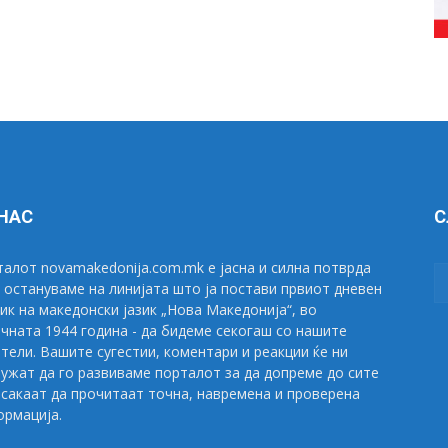
 НАС
С
алот novamakedonija.com.mk е јасна и силна потврда
 остануваме на линијата што ја постави првиот дневен
ик на македонски јазик „Нова Македонија“, во
чната 1944 година - да бидеме секогаш со нашите
тели. Вашите сугестии, коментари и реакции ќе ни
ужат да го развиваме порталот за да допреме до сите
сакаат да прочитаат точна, навремена и проверена
рмација.