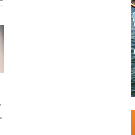
со
а
ко