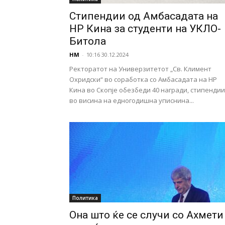
Стипендии од Амбасадата на
НР Кина за студенти на УКЛО-
Битола
НМ
-
10:16 30.12.2024
Ректоратот на Универзитетот „Св. Климент
Охридски“ во соработка со Амбасадата на НР
Кина во Скопје обезбеди 40 награди, стипендии
во висина на едногодишна уписнина...
Политика
Она што ќе се случи со Ахмети