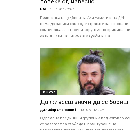
повеќе од извесно,...
НМ
-
10:11 30.12.2024
Политичката судбина на Али Ахмети и на ДУИ
нема да зависи само од истрагите за основани
сомневања за сторени коруптивно-криминалн
активности. Политичката судбина на...
Наш став
Да живееш значи да се бориш
Далибор Станковиќ
-
10:00 30.12.2024
Одредени поединци и групации под изговор де
се залагаат за слобода и почитување на