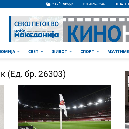
C
23.2
8.8.2026 - 3:44
ПЕЧАТЕН
Skopje
НОМИЈА
СВЕТ
ЖИВОТ
СПОРТ
МУЛТИМЕ
 (Ед. бр. 26303)
Фудбал