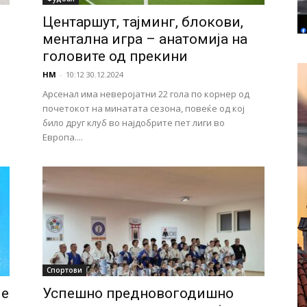
Центаршут, тајминг, блокови,
ментална игра – анатомија на
головите од прекини
НМ
-
10:12 30.12.2024
Арсенал има неверојатни 22 гола по корнер од
почетокот на минатата сезона, повеќе од кој
било друг клуб во најдобрите пет лиги во
Европа....
Спортови
 е
Успешно предновогодишно