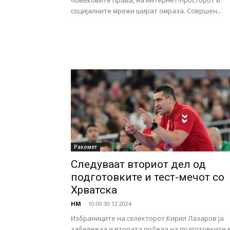
човековите права, на интернет-просторот и
социјалните мрежи шират омраза. Совршен...
Ракомет
Следуваат вториот дел од
подготовките и тест-мечот со
Хрватска
НМ
-
10:00 30.12.2024
Избраниците на селекторот Кирил Лазаров ја
забележаа и втората победа на подготовките 