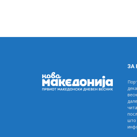
ЗА
Порт
дека
весн
дале
чита
посл
што 
инфо