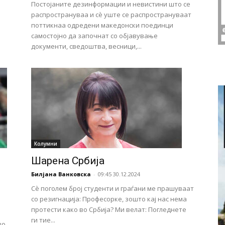
Постојаните дезинформации и невистини што се
распространуваа и сѐ уште се распространуваат
поттикнаа одредени македонски поединци
самостојно да започнат со објавување
документи, сведоштва, весници,...
Колумни
Шарена Србија
Билјана Ванковска
-
09:45 30.12.2024
Сè поголем број студенти и граѓани ме прашуваат
со резигнација: Професорке, зошто кај нас нема
протести како во Србија? Ми велат: Погледнете
ги тие...
во