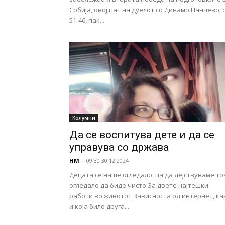
Србија, овој пат на дуелот со Динамо Панчево, 
51-46, пак...
Колумни
Да се воспитува дете и да се
управува со држава
НМ
-
09:30 30.12.2024
Децата се наше огледало, па да дејствуваме то
огледало да биде чисто За двете најтешки
работи во животот Зависноста од интернет, ка
и која било друга...