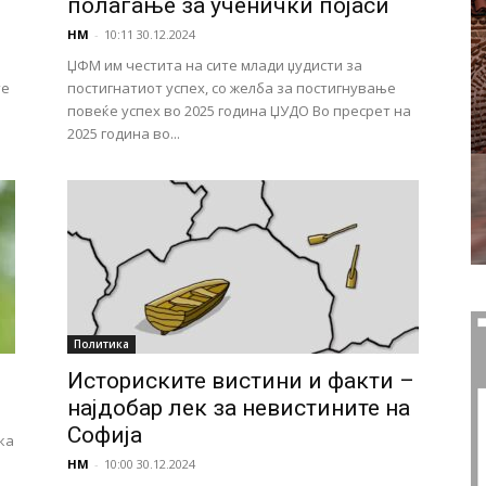
полагање за ученички појаси
НМ
-
10:11 30.12.2024
ЏФМ им честита на сите млади џудисти за
те
постигнатиот успех, со желба за постигнување
и
повеќе успех во 2025 година ЏУДО Во пресрет на
2025 година во...
Политика
Историските вистини и факти –
најдобар лек за невистините на
Софија
ка
НМ
-
10:00 30.12.2024