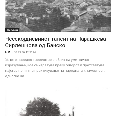
Фељтон
Несекојдневниот талент на Парашкева
Сирлешчова од Банско
НМ
-
10:23 30.12.2024
Усното народно творештво е облик на уметничко
изразување, кое се изразува преку говорот и претставува
најстар начин на практикување на народната книжевност,
односно на...