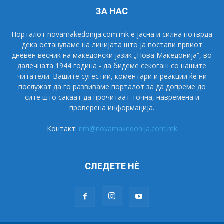
ЗА НАС
Порталот novamakedonija.com.mk е јасна и силна потврда
дека остануваме на линијата што ја постави првиот
дневен весник на македонски јазик „Нова Македонија“, во
далечната 1944 година - да бидеме секогаш со нашите
читатели. Вашите сугестии, коментари и реакции ќе ни
послужат да го развиваме порталот за да допреме до
сите што сакаат да прочитаат точна, навремена и
проверена информација.
Контакт:
nm@novamakedonija.com.mk
СЛЕДЕТЕ НÈ