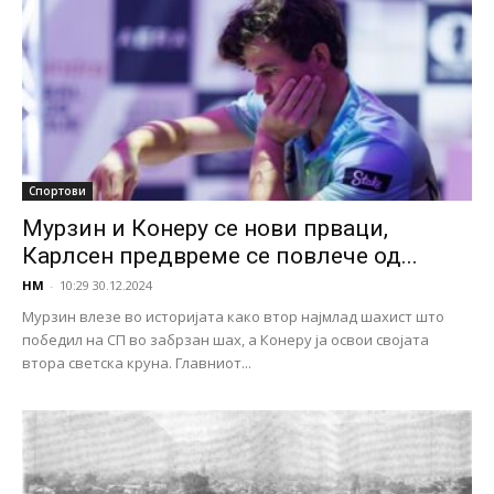
Спортови
Мурзин и Конеру се нови прваци,
Карлсен предвреме се повлече од...
НМ
-
10:29 30.12.2024
Мурзин влезе во историјата како втор најмлад шахист што
победил на СП во забрзан шах, а Конеру ја освои својата
втора светска круна. Главниот...