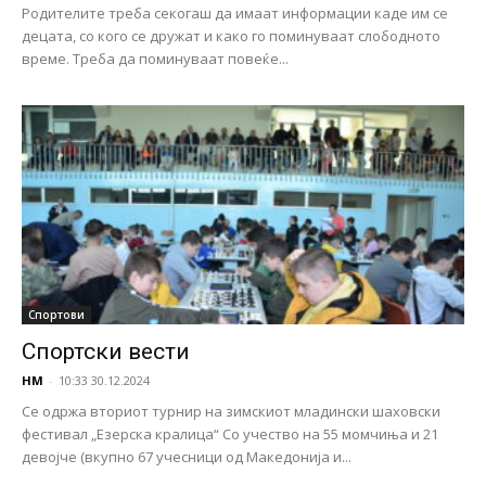
Родителите треба секогаш да имаат информации каде им се
децата, со кого се дружат и како го поминуваат слободното
време. Треба да поминуваат повеќе...
Спортови
Спортски вести
НМ
-
10:33 30.12.2024
Се одржа вториот турнир на зимскиот младински шаховски
фестивал „Езерска кралица“ Со учество на 55 момчиња и 21
девојче (вкупно 67 учесници од Македонија и...