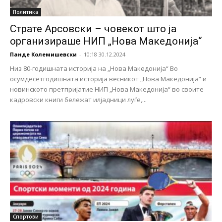
Политика
Страте Арсовски – човекот што ја
организираше НИП „Нова Македонија“
Панде Колемишевски
-
10:18 30.12.2024
Низ 80-годишната историја на „Нова Македонија“ Во
осумдесетгодишната историја весникот „Нова Македонија“ и
новинското претпријатие НИП „Нова Македонија“ во своите
кадровски книги бележат илјадници луѓе,...
Спортови