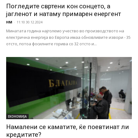
Погледите свртени кон сонцето, а
јагленот и натаму примарен енергент
НМ
-
11:10 30.12.2024
Минатата година најголемо учество во производството на
електрична енергија во Европа имаа обновливите извори - 35
отсто, потоа фосилните горива со 32 отсто и...
ЕКОНОМИЈА
Намалени се каматите, ќе поевтинат ли
кредитите?