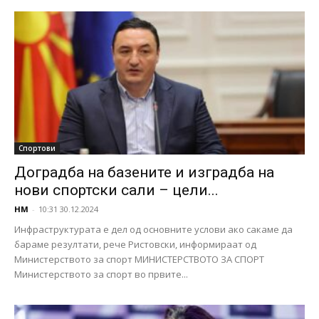
Спортови
Доградба на базените и изградба на
нови спортски сали – цели...
НМ
-
10:31 30.12.2024
Инфраструктурата е дел од основните услови ако сакаме да
бараме резултати, рече Ристовски, информираат од
Министерството за спорт МИНИСТЕРСТВОТО ЗА СПОРТ
Министерството за спорт во првите...