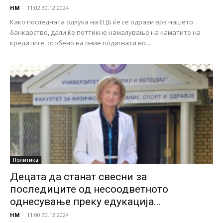
НМ
-
11:02 30.12.2024
Како последната одлука на ЕЦБ ќе се одрази врз нашето
банкарство, дали ќе поттикне намалување на каматите на
кредитите, особено на оние подигнати во...
Политика
Децата да станат свесни за
последиците од несоодветното
однесување преку едукација...
НМ
-
11:00 30.12.2024