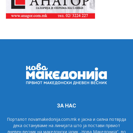
ЗА НАС
Порталот novamakedonija.com.mk е јасна и силна потврда
дека остануваме на линијата што ја постави првиот
дневен весник на македонски јазик „Нова Македонија“, во