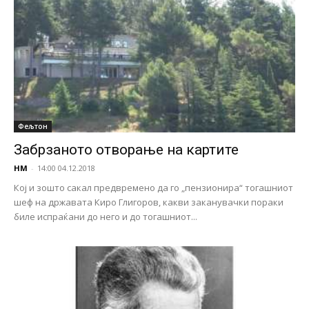
Фељтон
Забрзаното отворање на картите
НМ
-
14:00 04.12.2018
Кој и зошто сакал предвремено да го „пензионира“ тогашниот
шеф на државата Киро Глигоров, какви заканувачки пораки
биле испраќани до него и до тогашниот...