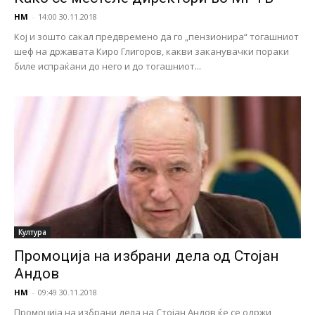
НМ
-
14:00 30.11.2018
Кој и зошто сакал предвремено да го „пензионира“ тогашниот
шеф на државата Киро Глигоров, какви заканувачки пораки
биле испраќани до него и до тогашниот...
Култура
Промоција на избрани дела од Стојан
Андов
НМ
-
09:49 30.11.2018
Промоција на избрани дела на Стојан Андов ќе се одржи