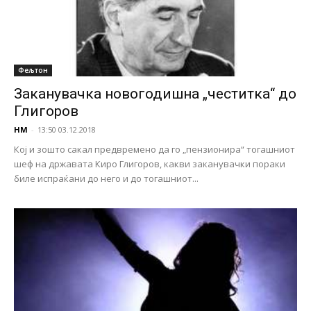
Фељтон
Заканувачка новогодишна „честитка“ до
Глигоров
НМ
-
13:50 03.12.2018
Кој и зошто сакал предвремено да го „пензионира“ тогашниот
шеф на државата Киро Глигоров, какви заканувачки пораки
биле испраќани до него и до тогашниот...