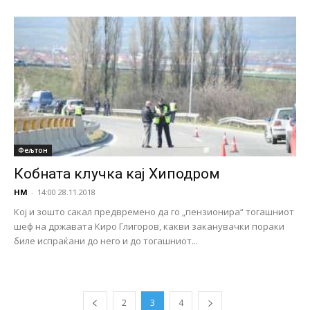
Фељтон
Кобната клучка кај Хиподром
НМ
-
14:00 28.11.2018
Кој и зошто сакал предвремено да го „пензионира“ тогашниот
шеф на државата Киро Глигоров, какви заканувачки пораки
биле испраќани до него и до тогашниот...
2
3
4