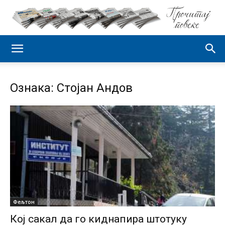
Ознака: Стојан Андов
Фељтон
Кој сакал да го киднапира штотуку