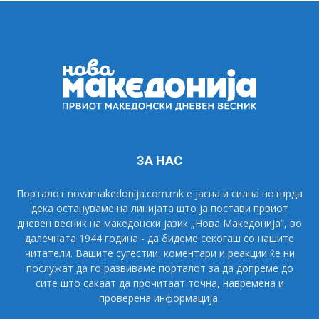
ЗА НАС
Порталот novamakedonija.com.mk е јасна и силна потврда
дека остануваме на линијата што ја постави првиот
дневен весник на македонски јазик „Нова Македонија“, во
далечната 1944 година - да бидеме секогаш со нашите
читатели. Вашите сугестии, коментари и реакции ќе ни
послужат да го развиваме порталот за да допреме до
сите што сакаат да прочитаат точна, навремена и
проверена информација.