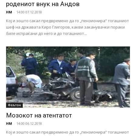
родениот внук на Андов
НМ
-
14:00 07.12.2018
Кој и зошто сакал предвремено да го „пензионира“ тогашниот
шеф на државата Киро Глигоров, какви заканувачки пораки
биле испраќани до него и до тогашниот...
Фељтон
Мозокот на атентатот
НМ
-
14:00 06.12.2018
Кој и зошто сакал предвремено да го „пензионира“ тогашниот