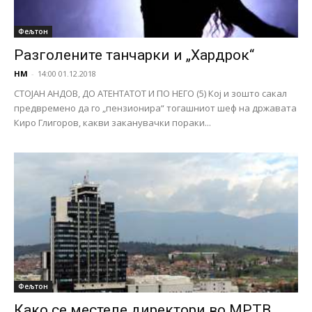
Фељтон
Разголените танчарки и „Хардрок“
НМ
-
14:00 01.12.2018
СТОЈАН АНДОВ, ДО АТЕНТАТОТ И ПО НЕГО (5) Кој и зошто сакал
предвремено да го „пензионира“ тогашниот шеф на државата
Киро Глигоров, какви заканувачки пораки...
Фељтон
Како се местеле директори во МРТВ