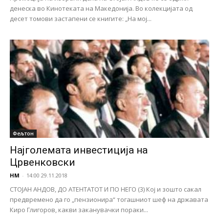
денеска во Кинотеката на Македонија. Во колекцијата од
десет томови застапени се книгите: „На мој...
Фељтон
Најголемата инвестиција на
Црвенковски
НМ
-
14:00 29.11.2018
СТОЈАН АНДОВ, ДО АТЕНТАТОТ И ПО НЕГО (3) Кој и зошто сакал
предвремено да го „пензионира“ тогашниот шеф на државата
Киро Глигоров, какви заканувачки пораки...