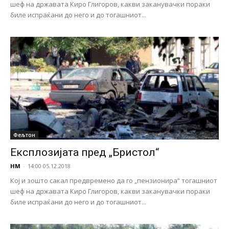
шеф на државата Киро Глигоров, какви заканувачки пораки
биле испраќани до него и до тогашниот...
Фељтон
Експлозијата пред „Бристол“
НМ
-
14:00 05.12.2018
Кој и зошто сакал предвремено да го „пензионира“ тогашниот
шеф на државата Киро Глигоров, какви заканувачки пораки
биле испраќани до него и до тогашниот...