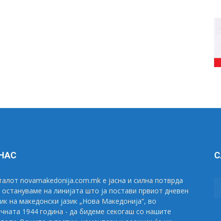
 НАС
С
алот novamakedonija.com.mk е јасна и силна потврда
 остануваме на линијата што ја постави првиот дневен
ик на македонски јазик „Нова Македонија“, во
чната 1944 година - да бидеме секогаш со нашите