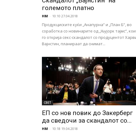
Скандалот „Вајнстин“ на
големото платно
НМ
-
10:10 27.04.2018
Продукциските куќи „Анапурна“ и „План Б“, во
соработка со новинарите од „Њујорк тајмс“, кои
го открија секс-скандалот со продуцентот Харв
Вајнстин, планираат да снимат...
СВЕТ
ЕП со нов повик до Закерберг
да сведочи за скандалот со...
НМ
-
10:18 19.04.2018