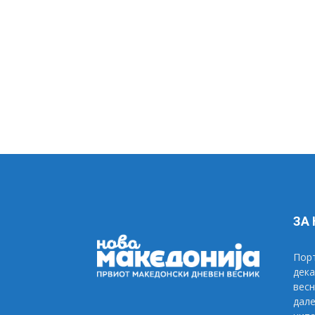
ЗА
Порт
дека
весн
дале