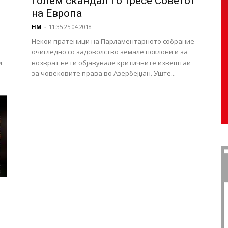
Голем скандал го тресе Советот
на Европа
НМ
-
11:35 25.04.2018
Некои пратеници на Парламентарното собрание
очигледно со задоволство земале поклони и за
и
возврат не ги објавувале критичните извештаи
за човековите права во Азербејџан. Уште...