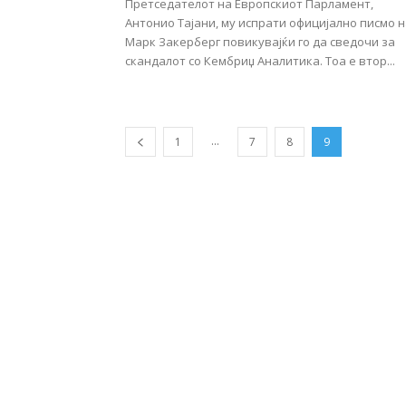
Претседателот на Европскиот Парламент,
Антонио Тајани, му испрати официјално писмо 
Марк Закерберг повикувајќи го да сведочи за
скандалот со Кембриџ Аналитика. Тоа е втор...
...
1
7
8
9