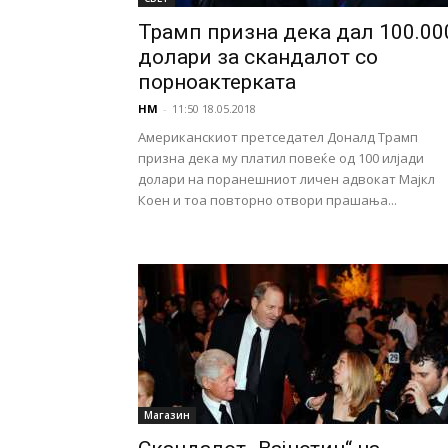
Трамп призна дека дал 100.00
долари за скандалот со
порноактерката
НМ
-
11:50 18.05.2018
Американскиот претседател Доналд Трамп
призна дека му платил повеќе од 100 илјади
долари на поранешниот личен адвокат Мајкл
Коен и тоа повторно отвори прашања...
Магазин