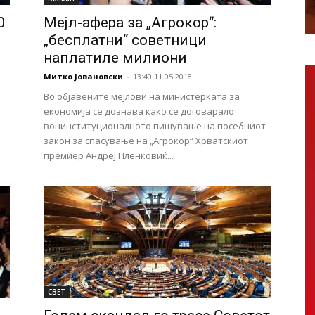
0
Мејл-афера за „Агрокор“:
„бесплатни“ советници
наплатиле милиони
Митко Јовановски
-
13:40 11.05.2018
Во објавените мејлови на министерката за
економија се дознава како се договарало
вонинституционалното пишување на посебниот
закон за спасување на „Агрокор“ Хрватскиот
премиер Андреј Пленковиќ...
СВЕТ