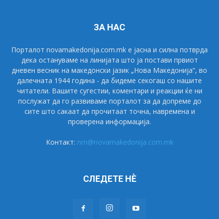
ЗА НАС
Порталот novamakedonija.com.mk е јасна и силна потврда
дека остануваме на линијата што ја постави првиот
дневен весник на македонски јазик „Нова Македонија“, во
далечната 1944 година - да бидеме секогаш со нашите
читатели. Вашите сугестии, коментари и реакции ќе ни
послужат да го развиваме порталот за да допреме до
сите што сакаат да прочитаат точна, навремена и
проверена информација.
Контакт:
nm@novamakedonija.com.mk
СЛЕДЕТЕ НÈ