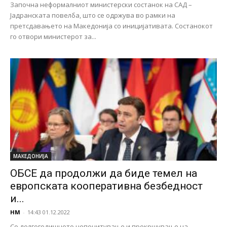
Започна неформалниот министерски состанок на САД –
Јадранската повелба, што се одржува во рамки на
претсдавањето на Македонија со иницијативата. Состанокот
го отвори министерот за...
МАКЕДОНИЈА
ОБСЕ да продолжи да биде темел на
европската кооперативна безбедност
и...
НМ
-
14:43 01.12.2022
Со долгогодишното непочитување и прекршување на