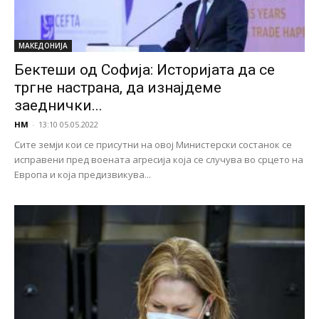
МАКЕДОНИЈА
Бектеши од Софија: Историјата да се
тргне настрана, да изнајдеме
заеднички...
НМ
-
13:10 05.05.2022
Сите земји кои се присутни на овој Министерски состанок се
исправени пред воената агресија која се случува во срцето на
Европа и која предизвикува...