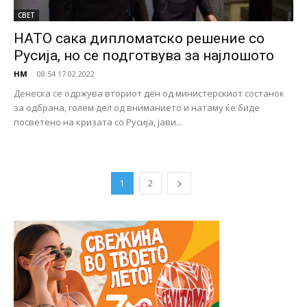
СВЕТ
НАТО сака дипломатско решение со
Русија, но се подготвува за најлошото
НМ
-
08:54 17.02.2022
Денеска се одржува вториот ден од министерскиот состанок
за одбрана, голем дел од вниманието и натаму ќе биде
посветено на кризата со Русија, јави...
1
2