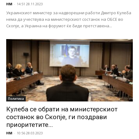
НМ
-
14:51 28.11.2023
Украинскиот министер за надворешни работи Дмитро Кулеба
нема да учествува на министерскиот состанок на ОБСЕ во
Скопје, a Украина на форумот ќе биде претставена...
Политика
Кулеба се обрати на министерскиот
состанок во Скопје, ги поздрави
приоритетите...
НМ
-
10:56 28.03.2023