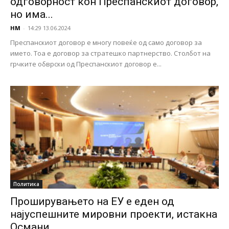
одговорност кон Преспанскиот договор,
но има...
НМ
-
14:29 13.06.2024
Преспанскиот договор е многу повеќе од само договор за
името. Тоа е договор за стратешко партнерство. Столбот на
грчките обврски од Преспанскиот договор е...
Политика
Проширувањето на ЕУ е еден од
најуспешните мировни проекти, истакна
Османи...