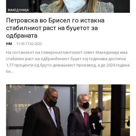
МАКЕДОНИЈА
Петровска во Брисел го истакна
стабилниот раст на буџетот за
одбраната
НМ
-
11:45 17.02.2022
На состанокот на Северноатлантскиот совет Македонија има
стабилен раст на одбранбениот буџет кој годинава достигна
1,77 проценти од бруто-домашниот производ, а до 2024 година
ќе...