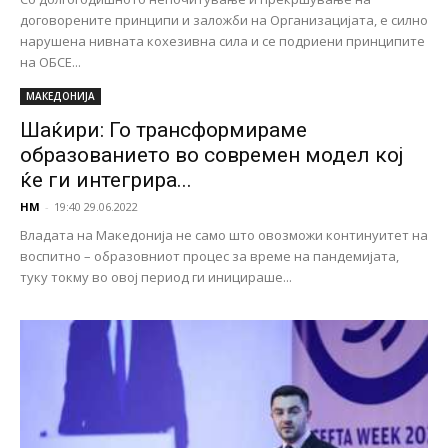
договорените принципи и заложби на Организацијата, е силно
нарушена нивната кохезивна сила и се подриени принципите
на ОБСЕ...
МАКЕДОНИЈА
Шаќири: Го трансформираме
образованието во современ модел кој
ќе ги интегрира...
НМ
-
19:40 29.06.2022
Владата на Македонија не само што овозможи континуитет на
воспитно – образовниот процес за време на пандемијата,
туку токму во овој период ги иницираше...