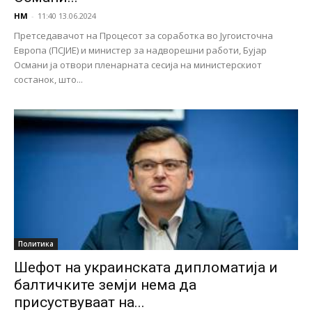
НМ
-
11:40 13.06.2024
Претседавачот на Процесот за соработка во Југоисточна
Европа (ПСЈИЕ) и министер за надворешни работи, Бујар
Османи ја отвори пленарната сесија на министерскиот
состанок, што...
Политика
Шефот на украинската дипломатија и
балтичките земји нема да
присуствуваат на...