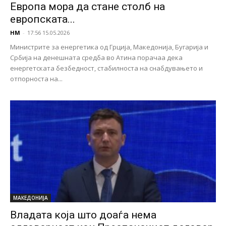
Европа мора да стане столб на
европската...
НМ
-
17:56 15.05.2026
Министрите за енергетика од Грција, Македонија, Бугарија и
Србија на денешната средба во Атина порачаа дека
енергетската безбедност, стабилноста на снабдувањето и
отпорноста на...
МАКЕДОНИЈА
Владата која што доаѓа нема