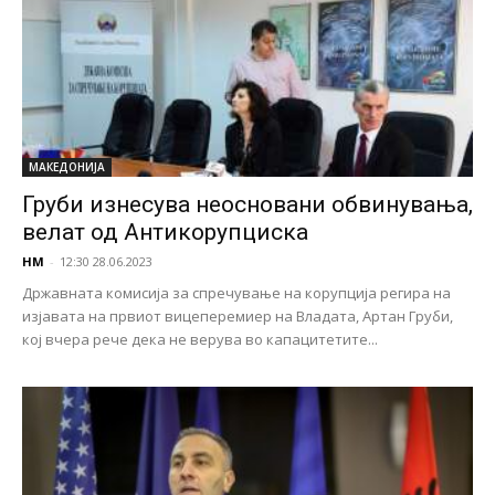
МАКЕДОНИЈА
Груби изнесува неосновани обвинувања,
велат од Антикорупциска
НМ
-
12:30 28.06.2023
Државната комисија за спречување на корупција регира на
изјавата на првиот вицеперемиер на Владата, Артан Груби,
кој вчера рече дека не верува во капацитетите...