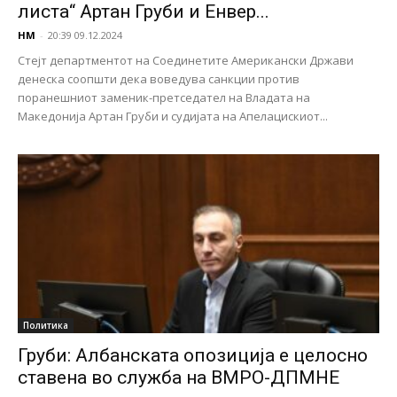
листа“ Артан Груби и Енвер...
НМ
-
20:39 09.12.2024
Стејт департментот на Соединетите Американски Држави
денеска соопшти дека воведува санкции против
поранешниот заменик-претседател на Владата на
Македонија Артан Груби и судијата на Апелацискиот...
Политика
Груби: Албанската опозиција е целосно
ставена во служба на ВМРО-ДПМНЕ