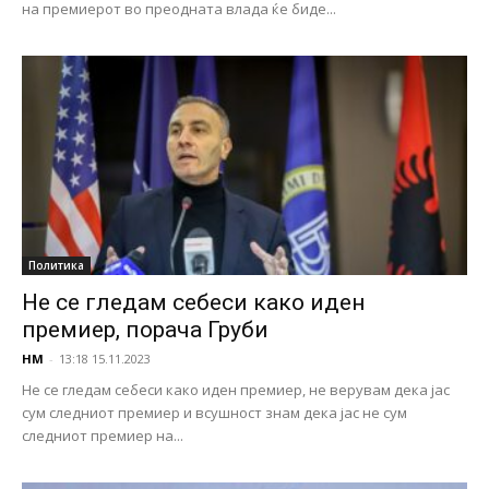
на премиерот во преодната влада ќе биде...
Политика
Не се гледам себеси како иден
премиер, порача Груби
НМ
-
13:18 15.11.2023
Не се гледам себеси како иден премиер, не верувам дека јас
сум следниот премиер и всушност знам дека јас не сум
следниот премиер на...