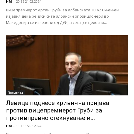
НМ
-
20:36 21.02.2024
Вицепремиерот Артан Груби за албанската ТВ А2 Си-ен-ен
изјавил дека речиси сите албански опозиционери во
Македонија се излезени од ДУИ, а сега „се целосно...
Политика
Левица поднесе кривична пријава
против вицепремиерот Груби за
противправно стекнување и...
НМ
-
11:15 15.02.2024