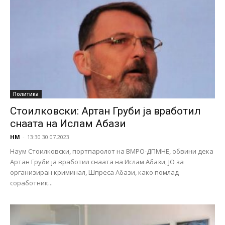
Политика
Стоилковски: Артан Груби ја вработил
снаата на Ислам Абази
НМ
-
13:30 30.07.2023
Наум Стоилковски, портпаролот на ВМРО-ДПМНЕ, обвини дека
Артан Груби ја вработил снаата на Ислам Абази, ЈО за
организиран криминал, Шпреса Абази, како помлад
соработник...