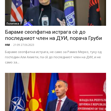
Политика
Бараме сеопфатна истрага сѐ до
последниот член на ДУИ, порача Груби
НМ
-
21:09 27.06.2023
Бараме сеопфатна истрага, не само за Рамиз Мерко, туку од
господин Али Ахмети, па сѐ до последниот член на ДУИ, и не
само за...