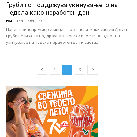
Груби го поддржува укинувањето на
недела како неработен ден
НМ
-
16:41 25.04.2023
Првиот вицепремиер и министер за политички систем Артан
Груби вели дека поддржува законски измени во однос на
укинување на недела неработен ден и смета...
1
2
3