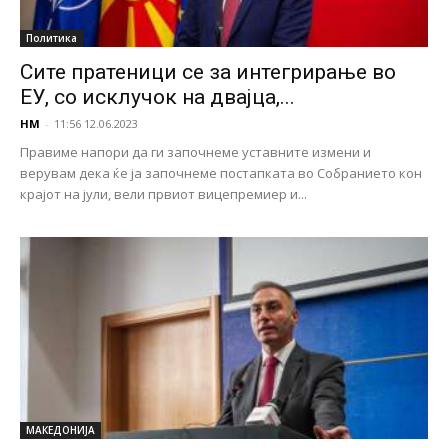
Политика
Сите пратеници се за интегрирање во
ЕУ, со исклучок на двајца,...
НМ
-
11:56 12.06.2023
Правиме напори да ги започнеме уставните измени и
верувам дека ќе ја започнеме постапката во Собранието кон
крајот на јули, вели првиот вицепремиер и...
МАКЕДОНИЈА