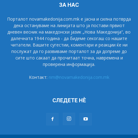
ЗА НАС
Порталот novamakedonija.com.mk е јасна и силна потврда
дека остануваме на линијата што ја постави првиот
дневен весник на македонски јазик „Нова Македонија“, во
далечната 1944 година - да бидеме секогаш со нашите
читатели. Вашите сугестии, коментари и реакции ќе ни
послужат да го развиваме порталот за да допреме до
сите што сакаат да прочитаат точна, навремена и
проверена информација.
Контакт:
nm@novamakedonija.com.mk
СЛЕДЕТЕ НÈ