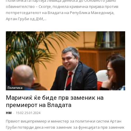
Политичката партија Левица денеска до Основното јавно
обвинителство – Скопје, поднела кривична пријава против
потпретседателот на Владата на Република Македонија,
Артан Груби од ДУИ,...
Политика
Маричиќ ќе биде прв заменик на
премиерот на Владата
НМ
-
15:02 25.01.2024
Првиот вицепремиер и министер за политички систем Артан
Груби потврди дека негов заменик за функцијата прв заменик