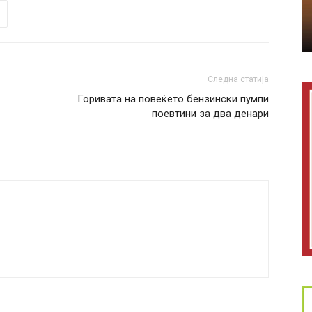
Следна статија
Горивата на повеќето бензински пумпи
поевтини за два денари