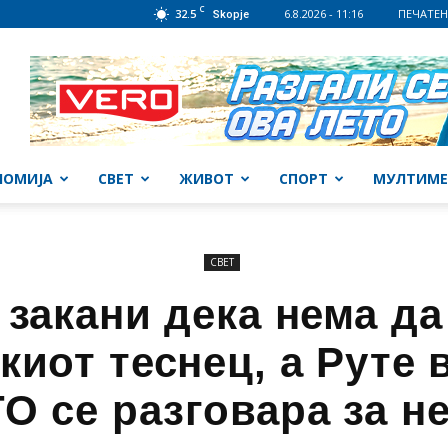
C
32.5
6.8.2026 - 11:16
ПЕЧАТЕН
Skopje
НОМИЈА
СВЕТ
ЖИВОТ
СПОРТ
МУЛТИМЕ
СВЕТ
 закани дека нема да
киот теснец, а Руте 
О се разговара за н