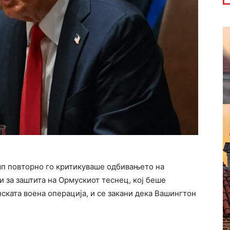
п повторно го критикуваше одбивањето на
и за заштита на Ормускиот теснец, кој беше
ската воена операција, и се закани дека Вашингтон