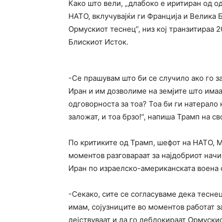
Како што вели, „длабоко е иритиран од о
НАТО, вклучувајќи ги Франција и Велика 
Ормускиот теснец“, низ кој транзитираа 2
Блискиот Исток.
-Се прашувам што би се случило ако го 
Иран и им дозволиме на земјите што имаа
одговорноста за тоа? Тоа би ги натерало
заложат, и тоа брзо!“, напиша Трамп на св
По критиките од Трамп, шефот на НАТО, М
моментов разговараат за најдобриот начи
Иран по израелско-американската воена 
-Секако, сите се согласуваме дека тесне
имам, сојузниците во моментов работат з
дејствуваат и да го деблокираат Ормускио