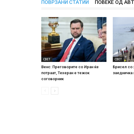
ПОВРЗАНИ СТАТИИ
ПОВЕЌЕ ОД АВ
СВЕТ
СВЕТ
Венс: Преговорите со Иран ќе
Брисел со 
потраат, Техеран е тежок
заедничка 
соговорник