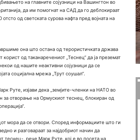
дбивањето на главните сојузници на Вашингтон во
Британија, да им помогнат на САД да го деблокираат
0 отсто од светската сурова нафта пред војната на
завршиме она што остана од терористичката држава
т корист од таканаречениот „Теснец“ да ја преземат
 некои од нашите неактивни сојузници да се
ојата социјална мрежа „Трут соушал“.
арк Руте, изјави дека „земјите-членки на НАТО во
н за отворање на Ормускиот теснец, блокиран од
операција“.
цот мора да се отвори. Според информациите што ги
аедно и разговараат за најдобриот начин да
т теснец-, рече Марк Руте, кој е во посета на