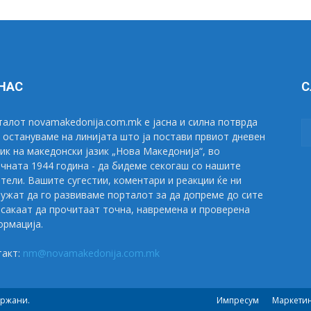
 НАС
С
алот novamakedonija.com.mk е јасна и силна потврда
 остануваме на линијата што ја постави првиот дневен
ик на македонски јазик „Нова Македонија“, во
чната 1944 година - да бидеме секогаш со нашите
тели. Вашите сугестии, коментари и реакции ќе ни
ужат да го развиваме порталот за да допреме до сите
сакаат да прочитаат точна, навремена и проверена
рмација.
такт:
nm@novamakedonija.com.mk
држани.
Импресум
Маркети