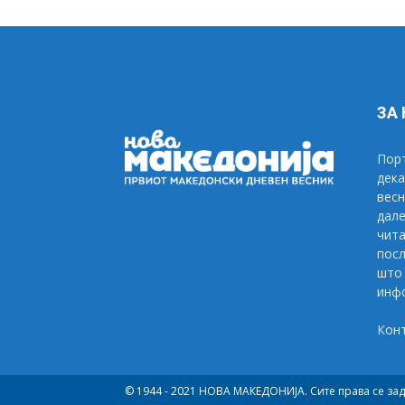
ЗА
Порт
дека
весн
дале
чита
посл
што 
инфо
Кон
© 1944 - 2021 НОВА МАКЕДОНИЈА. Сите права се за