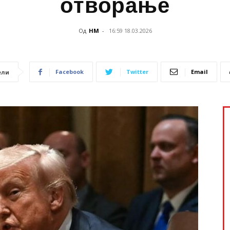
отворање
Од
НМ
-
16:59 18.03.2026
Facebook
Twitter
Email
ели