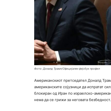
Фото: Доналд Трамп/Официјален фејсбук профил
Американскиот претседател Доналд Трам
американските сојузници да испратат сил
блокиран од Иран по израелско-американ
нема да се грижи за неговата безбедност.