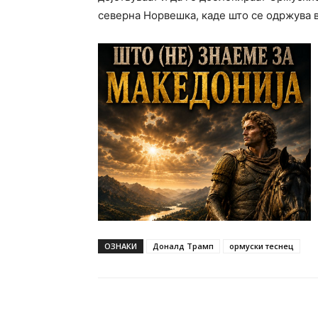
северна Норвешка, каде што се одржува в
ОЗНАКИ
Доналд Трамп
ормуски теснец