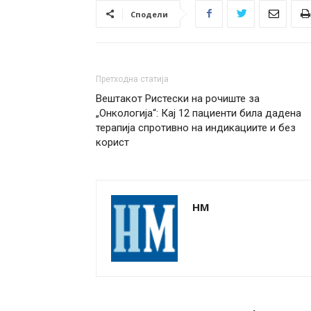
Сподели
Претходна статија
Вештакот Ристески на рочиште за
„Онкологија“: Кај 12 пациенти била дадена
терапија спротивно на индикациите и без
корист
НМ