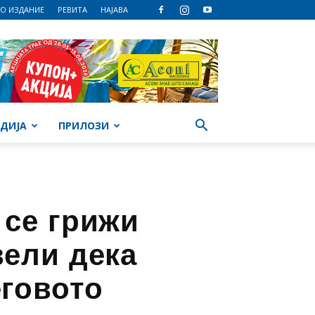
О ИЗДАНИЕ
РЕВИТА
НАЈАВА
ДИЈА
ПРИЛОЗИ
 се грижи
вели дека
еговото