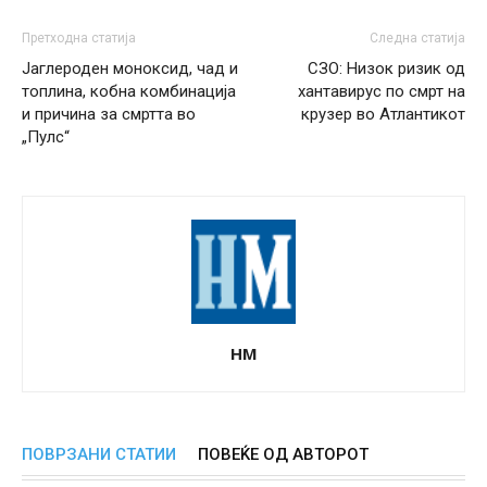
Претходна статија
Следна статија
Јаглероден моноксид, чад и
СЗО: Низок ризик од
топлина, кобна комбинација
хантавирус по смрт на
и причина за смртта во
крузер во Атлантикот
„Пулс“
НМ
ПОВРЗАНИ СТАТИИ
ПОВЕЌЕ ОД АВТОРОТ