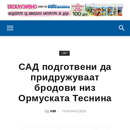
СВЕТ
САД подготвени да
придружуваат
бродови низ
Ормуската Теснина
Од
НМ
-
15:04 04.05.2026