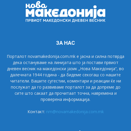
ЗА НАС
Порталот novamakedonija.com.mk е јасна и силна потврда
дека остануваме на линијата што ја постави првиот
дневен весник на македонски јазик „Нова Македонија“, во
далечната 1944 година - да бидеме секогаш со нашите
читатели. Вашите сугестии, коментари и реакции ќе ни
послужат да го развиваме порталот за да допреме до
сите што сакаат да прочитаат точна, навремена и
проверена информација.
Контакт:
nm@novamakedonija.com.mk