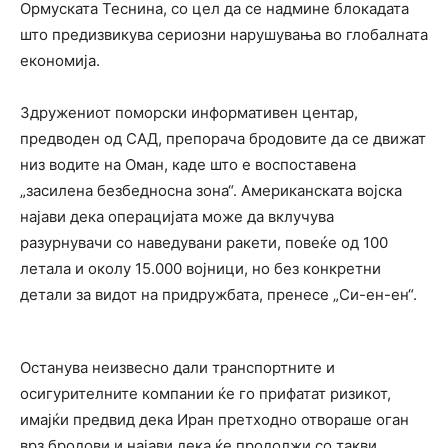
Ормуската Теснина
, со цел да се надмине блокадата
што предизвикува сериозни нарушувања во глобалната
економија.
Здружениот поморски информативен центар,
предводен од САД, препорача бродовите да се движат
низ водите на
Оман
, каде што е воспоставена
„засилена безбедносна зона“. Американската војска
најави дека операцијата може да вклучува
разурнувачи со наведувани ракети, повеќе од 100
летала и околу 15.000 војници, но без конкретни
детали за видот на придружбата, пренесе „Си-ен-ен“.
Останува неизвесно дали транспортните и
осигурителните компании ќе го прифатат ризикот,
имајќи предвид дека
Иран
претходно отвораше оган
врз бродови и најави дека ќе продолжи со такви