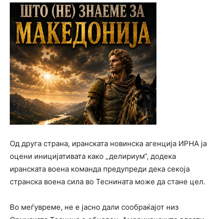
Од друга страна, иранската новинска агенција
ИРНА
ја
оцени иницијативата како „делириум“, додека
иранската воена команда предупреди дека секоја
странска воена сила во Теснината може да стане цел.
Во меѓувреме, не е јасно дали сообраќајот низ