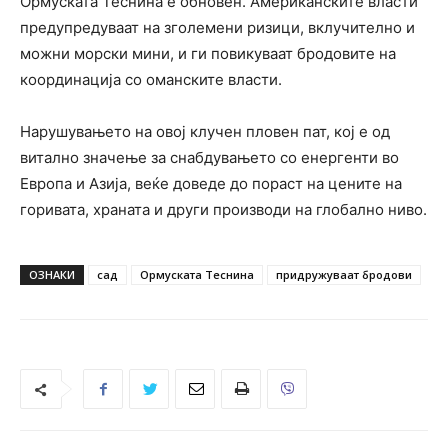
Ормуската Теснина е обновен. Американските власти
предупредуваат на зголемени ризици, вклучително и
можни морски мини, и ги повикуваат бродовите на
координација со оманските власти.
Нарушувањето на овој клучен пловен пат, кој е од
витално значење за снабдувањето со енергенти во
Европа и Азија, веќе доведе до пораст на цените на
горивата, храната и други производи на глобално ниво.
ОЗНАКИ
сад
Ормуската Теснина
придружуваат бродови