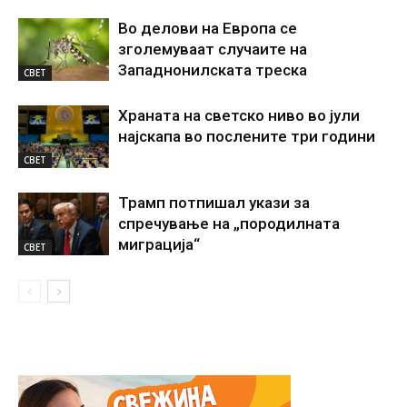
Во делови на Европа се
зголемуваат случаите на
Западнонилската треска
СВЕТ
Храната на светско ниво во јули
најскапа во послените три години
СВЕТ
Трамп потпишал укази за
спречување на „породилната
миграција“
СВЕТ