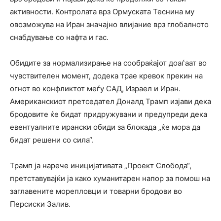
активности. Контролата врз Ормуската Теснина му
овозможува на Иран значајно влијание врз глобалното
снабдување со нафта и гас.
Обидите за нормализирање на сообраќајот доаѓаат во
чувствителен момент, додека трае кревок прекин на
огнот во конфликтот меѓу САД,
Израел
и Иран.
Американскиот претседател
Доналд Трамп
изјави дека
бродовите ќе бидат придружувани и предупреди дека
евентуалните ирански обиди за блокада „ќе мора да
бидат решени со сила“.
Трамп ја нарече иницијативата „Проект Слобода“,
претставувајќи ја како хуманитарен напор за помош на
заглавените морепловци и товарни бродови во
Персиски Залив
.