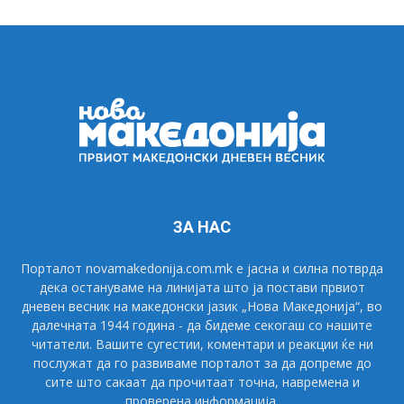
ЗА НАС
Порталот novamakedonija.com.mk е јасна и силна потврда
дека остануваме на линијата што ја постави првиот
дневен весник на македонски јазик „Нова Македонија“, во
далечната 1944 година - да бидеме секогаш со нашите
читатели. Вашите сугестии, коментари и реакции ќе ни
послужат да го развиваме порталот за да допреме до
сите што сакаат да прочитаат точна, навремена и
проверена информација.