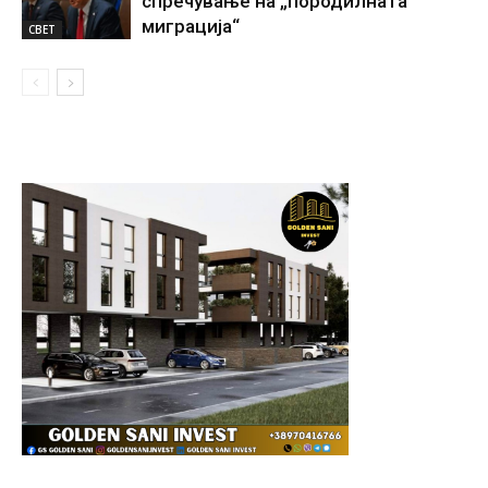
спречување на „породилната
миграција“
СВЕТ