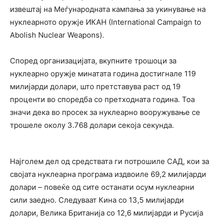
извештај на Меѓународната кампања за укинување на
нуклеарното оружје ИКАН (
International Campaign to
Abolish Nuclear Weapons)
.
Според организацијата, вкупните трошоци за
нуклеарно оружје минатата година достигнале 119
милијарди долари, што претставува раст од 19
проценти во споредба со претходната година. Тоа
значи дека во просек за нуклеарно вооружување се
трошеле околу 3.768 долари секоја секунда.
Најголем дел од средствата ги потрошиле
САД
, кои за
својата нуклеарна програма издвоиле 69,2 милијарди
долари – повеќе од сите останати осум нуклеарни
сили заедно. Следуваат
Кина
со 13,5 милијарди
долари,
Велика Британија
со 12,6 милијарди и
Русија