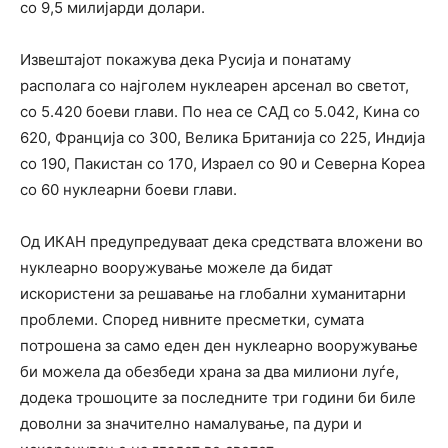
со 9,5 милијарди долари.
Извештајот покажува дека Русија и понатаму
располага со најголем нуклеарен арсенал во светот,
со 5.420 боеви глави. По неа се САД со 5.042, Кина со
620,
Франција
со 300, Велика Британија со 225,
Индија
со 190,
Пакистан
со 170,
Израел
со 90 и
Северна Кореа
со 60 нуклеарни боеви глави.
Од ИКАН предупредуваат дека средствата вложени во
нуклеарно вооружување можеле да бидат
искористени за решавање на глобални хуманитарни
проблеми. Според нивните пресметки, сумата
потрошена за само еден ден нуклеарно вооружување
би можела да обезбеди храна за два милиони луѓе,
додека трошоците за последните три години би биле
доволни за значително намалување, па дури и