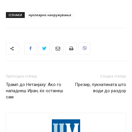
ОЗНАКИ
нуклеарно наоружување
Претходна статија
Следна статија
Трамп до Нетанјаху: Ако го
Презир, пукнатината што
нападнеш Иран, ќе останеш
води до раздор
сам