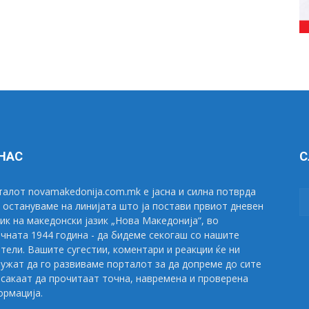
 НАС
С
алот novamakedonija.com.mk е јасна и силна потврда
 остануваме на линијата што ја постави првиот дневен
ик на македонски јазик „Нова Македонија“, во
чната 1944 година - да бидеме секогаш со нашите
тели. Вашите сугестии, коментари и реакции ќе ни
ужат да го развиваме порталот за да допреме до сите
сакаат да прочитаат точна, навремена и проверена
рмација.