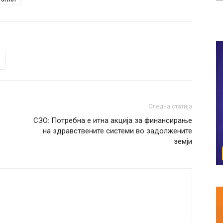
Следна статија
СЗО: Потребна е итна акција за финансирање
на здравствените системи во задолжените
земји