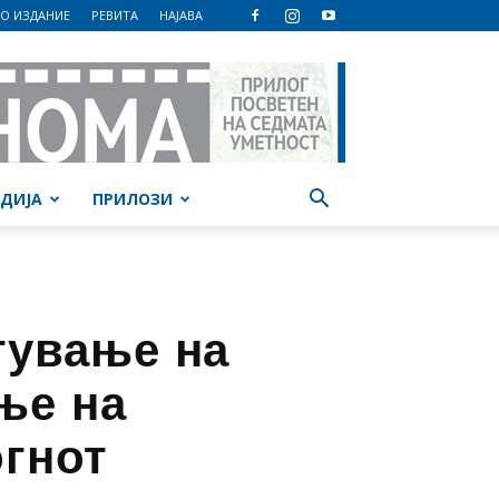
О ИЗДАНИЕ
РЕВИТА
НАЈАВА
ДИЈА
ПРИЛОЗИ
тување на
ње на
огнот