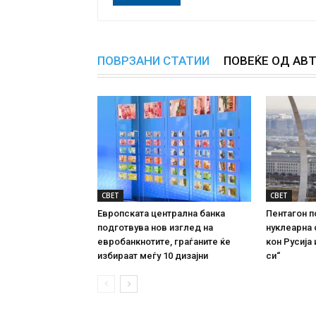
ПОВРЗАНИ СТАТИИ
ПОВЕЌЕ ОД АВ
СВЕТ
СВЕТ
Европската централна банка
Пентагон п
подготвува нов изглед на
нуклеарна 
евробанкнотите, граѓаните ќе
кон Русија 
избираат меѓу 10 дизајни
си“