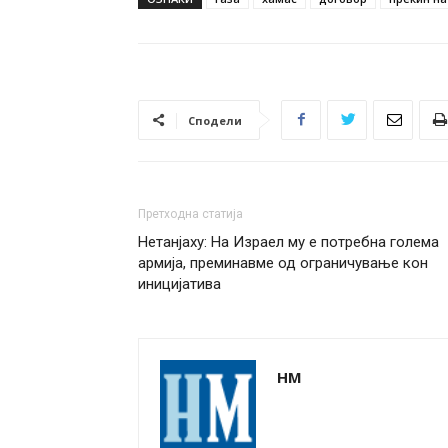
Сподели
Претходна статија
Нетанјаху: На Израел му е потребна голема
армија, преминавме од ограничување кон
иницијатива
НМ