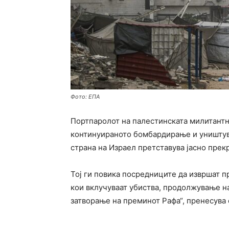
Фото: ЕПА
Портпаролот на палестинската милитантна
континуираното бомбардирање и уништува
страна на Израел претставува јасно прек
Тој ги повика посредниците да извршат п
кои вклучуваат убиства, продолжување н
затворање на преминот Рафа“, пренесува 