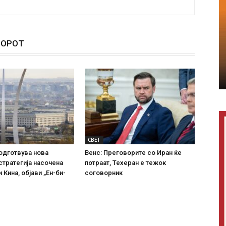
ТОРОТ
СВЕТ
одготвува нова
Венс: Преговорите со Иран ќе
стратегија насочена
потраат, Техеран е тежок
и Кина, објави „Ен-би-
соговорник