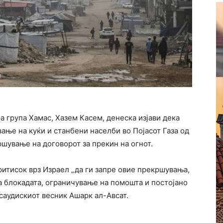
 група Хамас, Хазем Касем, денеска изјави дека
ње на куќи и станбени населби во Појасот Газа од
ршување на договорот за прекин на огнот.
ритисок врз Израел „да ги запре овие прекршувања,
а блокадата, ограничување на помошта и постојано
саудискиот весник Ашарк ал-Авсат.