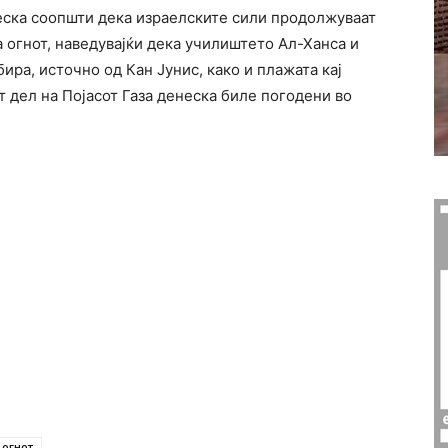
еска соопшти дека израелските сили продолжуваат
а огнот, наведувајќи дека училиштето Ал-Ханса и
ира, источно од Кан Јунис, како и плажата кај
 дел на Појасот Газа денеска биле погодени во
 огнот