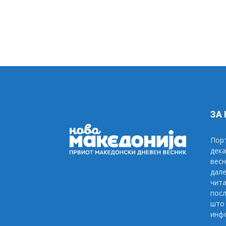
ЗА
Порт
дека
весн
дале
чита
посл
што 
инфо