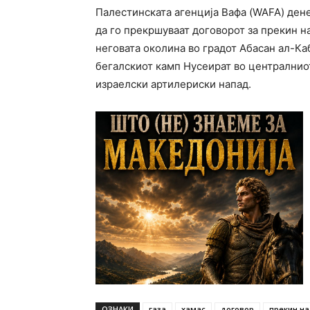
Палестинската агенција Вафа (WAFA) ден
да го прекршуваат договорот за прекин н
неговата околина во градот Абасан ал-Каб
бегалскиот камп Нусеират во централниот
израелски артилериски напад.
ОЗНАКИ
газа
хамас
договор
прекин на