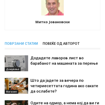
Митко Јовановски
ПОВРЗАНИ СТАТИИ
ПОВЕЌЕ ОД АВТОРОТ
Додадете лаворов лист во
барабанот на машината за перење
Домување
Што да јадете за вечера по
четириесеттата година ако сакате
да ослабете?
Магазин
Одите на одмор, а нема кој да ви ги