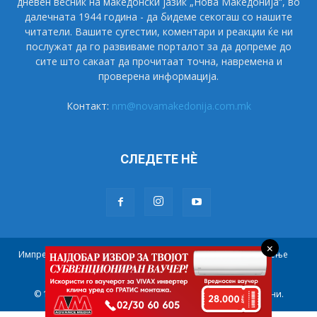
дневен весник на македонски јазик „Нова Македонија“, во
далечната 1944 година - да бидеме секогаш со нашите
читатели. Вашите сугестии, коментари и реакции ќе ни
послужат да го развиваме порталот за да допреме до
сите што сакаат да прочитаат точна, навремена и
проверена информација.
Контакт:
nm@novamakedonija.com.mk
СЛЕДЕТЕ НÈ
×
Импресум
Маркетинг
Претплата
Правила на користење
Контакт
© 1944 - 2021 НОВА МАКЕДОНИЈА. Сите права се задржани.