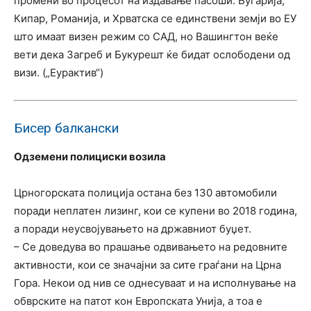
промени во процесот на издавање пасоши. Бугарија,
Кипар, Романија, и Хрватска се единствени земји во ЕУ
што имаат визен режим со САД, но Вашингтон веќе
вети дека Загреб и Букурешт ќе бидат ослободени од
визи. („Еурактив“)
Бисер балкански
Одземени полициски возила
Црногорската полиција остана без 130 автомобили
поради неплатен лизинг, кои се купени во 2018 година,
а поради неусвојувањето на државниот буџет.
– Се доведува во прашање одвивањето на редовните
активности, кои се значајни за сите граѓани на Црна
Гора. Некои од нив се однесуваат и на исполнување на
обврските на патот кон Европската Унија, а тоа е