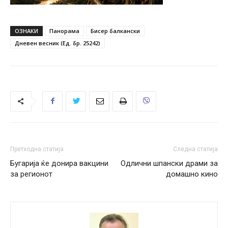
ОЗНАКИ
Панорама
Бисер балкански
Дневен весник (Ед. бр. 25242)
Претходна статија
Следна статија
Бугарија ќе донира вакцини
Одлични шпански драми за
за регионот
домашно кино