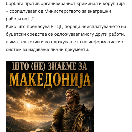
борбата против организираниот криминал и корупција
– соопштуваат од Министерството за внатрешни
работи на ЦГ.
Како што пренесува РТЦГ, поради неисплатувањето на
буџетски средства се одложуваат многу други работи,
а има тешкотии и во одржувањето на информацискиот
систем за издавање лични документи.