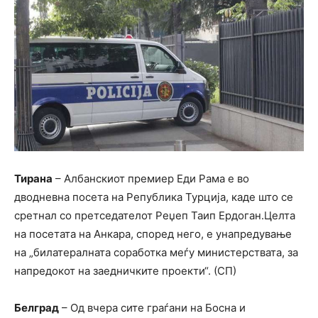
Тирана
– Албанскиот премиер Еди Рама е во
дводневна посета на Република Турција, каде што се
сретнал со претседателот Реџеп Таип Ердоган.Целта
на посетата на Анкара, според него, е унапредување
на „билатералната соработка меѓу министерствата, за
напредокот на заедничките проекти“. (СП)
Белград
– Од вчера сите граѓани на Босна и