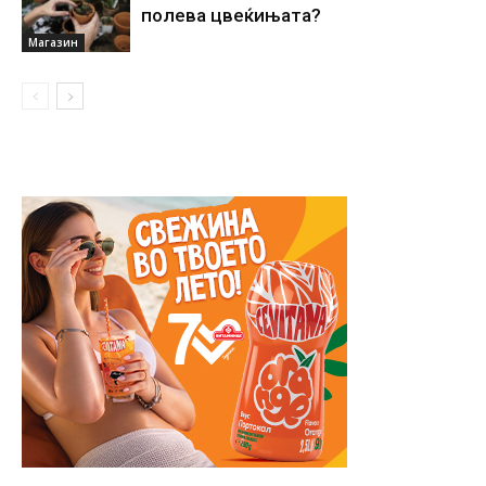
полева цвеќињата?
Магазин