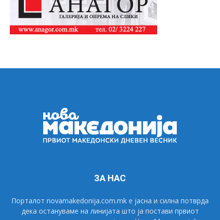
ЗА НАС
Порталот novamakedonija.com.mk е јасна и силна потврда
дека остануваме на линијата што ја постави првиот