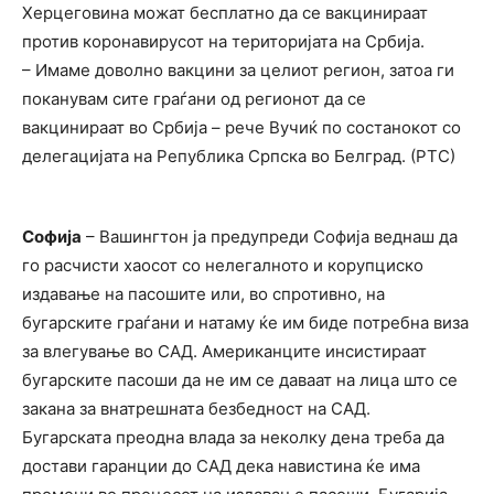
Херцеговина можат бесплатно да се вакцинираат
против коронавирусот на територијата на Србија.
– Имаме доволно вакцини за целиот регион, затоа ги
поканувам сите граѓани од регионот да се
вакцинираат во Србија – рече Вучиќ по состанокот со
делегацијата на Република Српска во Белград. (РТС)
Софија
– Вашингтон ја предупреди Софија веднаш да
го расчисти хаосот со нелегалното и корупциско
издавање на пасошите или, во спротивно, на
бугарските граѓани и натаму ќе им биде потребна виза
за влегување во САД. Американците инсистираат
бугарските пасоши да не им се даваат на лица што се
закана за внатрешната безбедност на САД.
Бугарската преодна влада за неколку дена треба да
достави гаранции до САД дека навистина ќе има