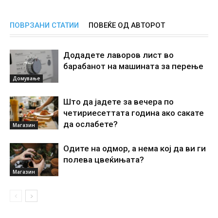
ПОВРЗАНИ СТАТИИ
ПОВЕЌЕ ОД АВТОРОТ
Додадете лаворов лист во
барабанот на машината за перење
Домување
Што да јадете за вечера по
четириесеттата година ако сакате
да ослабете?
Магазин
Одите на одмор, а нема кој да ви ги
полева цвеќињата?
Магазин