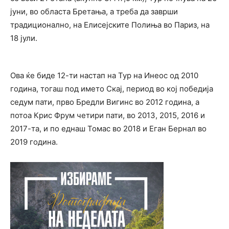
јуни, во областа Бретања, а треба да заврши
традиционално, на Елисејските Полиња во Париз, на
18 јули.
Ова ќе биде 12-ти настап на Тур на Инеос од 2010
година, тогаш под името Скај, период во кој победија
седум пати, прво Бредли Вигинс во 2012 година, а
потоа Крис Фрум четири пати, во 2013, 2015, 2016 и
2017-та, и по еднаш Томас во 2018 и Еган Бернал во
2019 година.