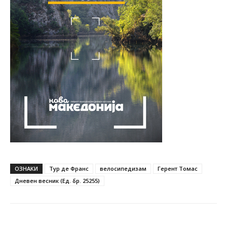
ОЗНАКИ
Тур де Франс
велосипедизам
Герент Томас
Дневен весник (Ед. бр. 25255)