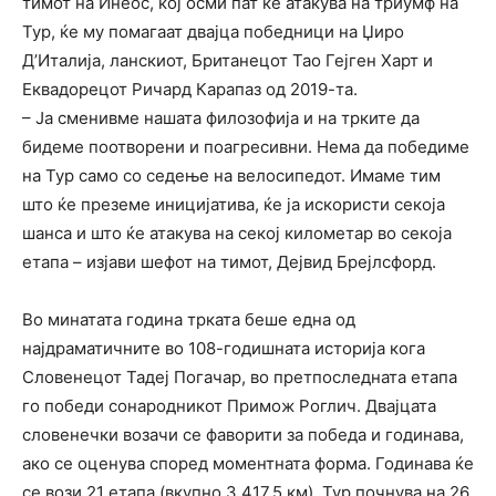
тимот на Инеос, кој осми пат ќе атакува на триумф на
Тур, ќе му помагаат двајца победници на Џиро
Д’Италија, ланскиот, Британецот Тао Гејген Харт и
Еквадорецот Ричард Карапаз од 2019-та.
– Ја сменивме нашата филозофија и на трките да
бидеме поотворени и поагресивни. Нема да победиме
на Тур само со седење на велосипедот. Имаме тим
што ќе преземе иницијатива, ќе ја искористи секоја
шанса и што ќе атакува на секој километар во секоја
етапа – изјави шефот на тимот, Дејвид Брејлсфорд.
Во минатата година трката беше една од
најдраматичните во 108-годишната историја кога
Словенецот Тадеј Погачар, во претпоследната етапа
го победи сонародникот Примож Роглич. Двајцата
словенечки возачи се фаворити за победа и годинава,
ако се оценува според моментната форма. Годинава ќе
се вози 21 етапа (вкупно 3.417,5 км), Тур почнува на 26