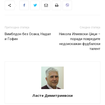
Претходна статија
Следна статија
Вимблдон без Осака, Надал
Никола Илиевски-Џиџи –
и Гофин
поради повредите
недоискажан фудбалски
талент
Ласте Димитриевски