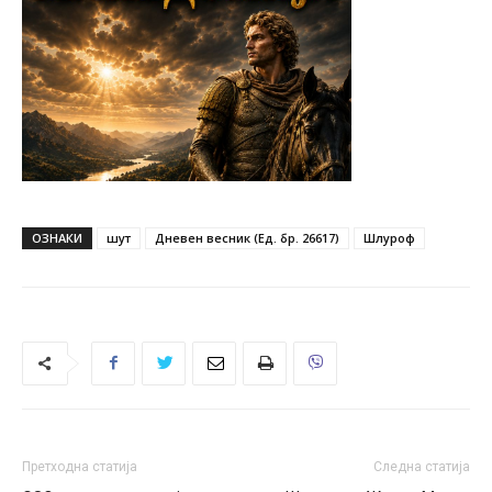
ОЗНАКИ
шут
Дневен весник (Ед. бр. 26617)
Шлуроф
Претходна статија
Следна статија