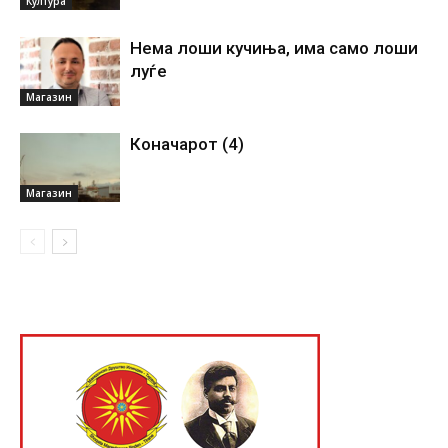
Култура
Нема лоши кучиња, има само лоши
луѓе
Магазин
Коначарот (4)
Магазин