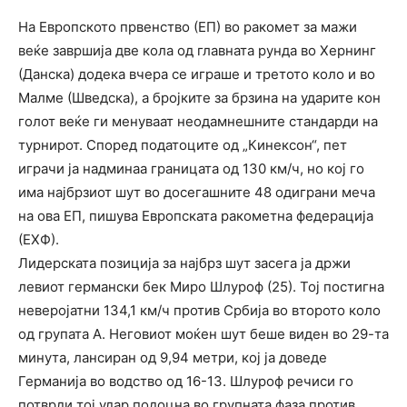
На Европското првенство (ЕП) во ракомет за мажи
веќе завршија две кола од главната рунда во Хернинг
(Данска) додека вчера се играше и третото коло и во
Мал­ме (Швед­ска), а бројките за брзина на ударите кон
голот веќе ги менуваат неодамнешните стандарди на
турнирот. Според податоците од „Кинексон“, пет
играчи ја надминаа границата од 130 км/ч, но кој го
има најбрзиот шут во досегашните 48 одиграни меча
на ова ЕП, пишува Европската ракометна федерација
(ЕХФ).
Лидерската позиција за најбрз шут засега ја држи
левиот германски бек Миро Шлуроф (25). Тој постигна
неверојатни 134,1 км/ч против Србија во второто коло
од групата А. Неговиот моќен шут беше виден во 29-та
минута, лансиран од 9,94 метри, кој ја доведе
Германија во водство од 16-13. Шлуроф речиси го
потврди тој удар подоцна во групната фаза против