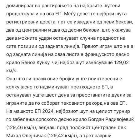
доминираат во рангирањето на најбрзите шутеви
продолжува и на ова ЕП. Меѓу деветте најбрзи шута
регистрирани досега, пет се изведени од леви бекови,
два од централни и два од десни бекови, што укажува
дека моќните удари остануваат клучна предност на
сите позиции од задната линија. Првиот играч што не е
од задната линија на оваа листа е француското десно
крило Беноа Кунку, чиј најбрз шут изнесуваше 129,02
км/ч.
Она што ги прави овие бројки уште поинтересни е
колку јасно го надминуваат претходното ЕП, а
остануваат уште шест дена за преостанатите дуели за
играчите да го соборат тековниот рекорд на ова ЕП.
На машкото ЕП 2024, најбрзиот шут на целиот турнир
го забележа српското десно крило Богдан Радивојевиќ
(129,46 км/ч), веднаш пред полскиот централен бек
Михал Олејничак (129,42 км/ч), а трет заврши