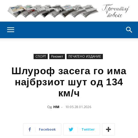
СПОРТ
Ракомет
ПЕЧАТЕНО ИЗДАНИЕ
Шлуроф засега го има
најбрзиот шут од 134
км/ч
Од
НМ
-
10:05 28.01.2026
Facebook
Twitter