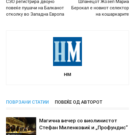
СЗО регистрира двојно
Шпанецот Жозеп Мариа
повеќе пушачи на Балканот
Берокал е новиот селектор
отколку во Западна Европа
на кошаркарите
НМ
ПОВРЗАНИ СТАТИИ
ПОВЕЌЕ ОД АВТОРОТ
Магична вечер со виолинистот
Стефан Миленковиќ и „Профундис“