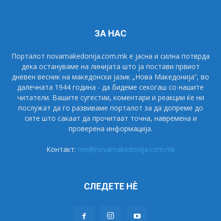
ЗА НАС
Порталот novamakedonija.com.mk е јасна и силна потврда
дека остануваме на линијата што ја постави првиот
дневен весник на македонски јазик „Нова Македонија“, во
далечната 1944 година - да бидеме секогаш со нашите
читатели. Вашите сугестии, коментари и реакции ќе ни
послужат да го развиваме порталот за да допреме до
сите што сакаат да прочитаат точна, навремена и
проверена информација.
Контакт:
nm@novamakedonija.com.mk
СЛЕДЕТЕ НÈ