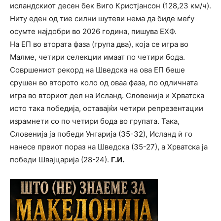
исландскиот десен бек Виго Кристјансон (128,23 км/ч).
Ниту еден од тие силни шутеви нема да биде меѓу
осумте најдобри во 2026 година, пишува ЕХФ.
На ЕП во втората фаза (група два), која се игра во
Малме, четири селекции имаат по четири бода.
Совршениот рекорд на Шведска на ова ЕП беше
срушен во второто коло од оваа фаза, по одличната
игра во вториот дел на Исланд. Словенија и Хрватска
исто така победија, оставајќи четири репрезентации
израмнети со по четири бода во групата. Така,
Словенија ја победи Унгарија (35-32), Исланд ѝ го
нанесе првиот пораз на Шведска (35-27), а Хрватска ја
победи Швајцарија (28-24).
Г.И.