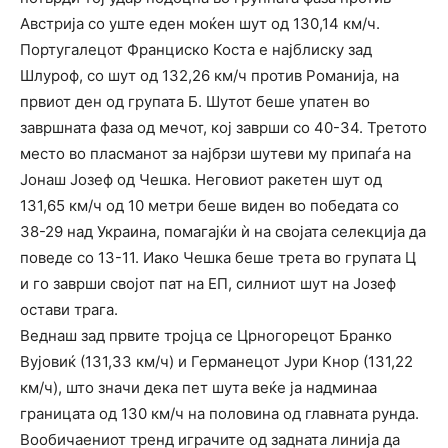
Австрија со уште еден моќен шут од 130,14 км/ч.
Португалецот Франциско Коста е најблиску зад
Шлуроф, со шут од 132,26 км/ч против Романија, на
првиот ден од групата Б. Шутот беше упатен во
завршната фаза од мечот, кој заврши со 40-34. Третото
место во пласманот за најбрзи шутеви му припаѓа на
Јонаш Јозеф од Чешка. Неговиот ракетен шут од
131,65 км/ч од 10 метри беше виден во победата со
38-29 над Украина, помагајќи ѝ на својата селекција да
поведе со 13-11. Иако Чешка беше трета во групата Ц
и го заврши својот пат на ЕП, силниот шут на Јозеф
остави трага.
Веднаш зад првите тројца се Црногорецот Бранко
Вујовиќ (131,33 км/ч) и Германецот Јури Кнор (131,22
км/ч), што значи дека пет шута веќе ја надминаа
границата од 130 км/ч на половина од главната рунда.
Вообичаениот тренд играчите од задната линија да