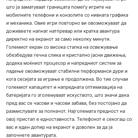
што ја заматуваат границата помеѓу игрите на
мобилните телефони и конзолите со нивната графика
и механика. Овие игри повторно ви овозможуваат да
доживеете напнат натпревар или кратка авантура
директно на екранот за само неколку минути.
Големиот екран со висока стапка на освежување
обезбедува течна слика и кристално јасни движења,
додека моќниот процесор и напредниот систем за
ладење овозможуваат стабилни перформанси дури и
кога сесијата за играње е продолжена. Во тие случаи
големиот капацитет и напредната оптимизација на
батеријата го зголемуваат искуството, што значи дека
пред вас се часови и часови забава, без постојано да
размислувате за полначот. Најголемата предност на
овој пристап е едноставноста. Телефонот е секогаш со
вас и еден допир на екранот е доволен за да ја
започнете авантурата.