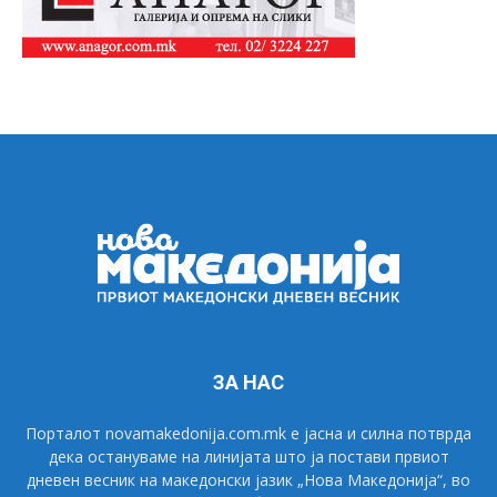
ЗА НАС
Порталот novamakedonija.com.mk е јасна и силна потврда
дека остануваме на линијата што ја постави првиот
дневен весник на македонски јазик „Нова Македонија“, во