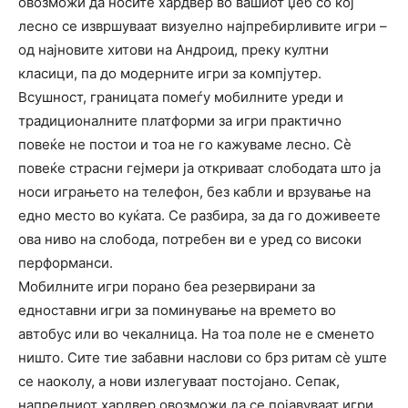
овозможи да носите хардвер во вашиот џеб со кој
лесно се извршуваат визуелно најпребирливите игри –
од најновите хитови на Андроид, преку култни
класици, па до модерните игри за компјутер.
Всушност, границата помеѓу мобилните уреди и
традиционалните платформи за игри практично
повеќе не постои и тоа не го кажуваме лесно. Сè
повеќе страсни гејмери ​​ја откриваат слободата што ја
носи играњето на телефон, без кабли и врзување на
едно место во куќата. Се разбира, за да го доживеете
ова ниво на слобода, потребен ви е уред со високи
перформанси.
Мобилните игри порано беа резервирани за
едноставни игри за поминување на времето во
автобус или во чекалница. На тоа поле не е сменето
ништо. Сите тие забавни наслови со брз ритам сè уште
се наоколу, а нови излегуваат постојано. Сепак,
напредниот хардвер овозможи да се појавуваат игри