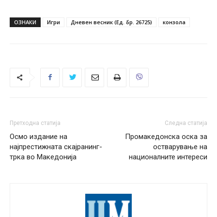
ОЗНАКИ
Игри
Дневен весник (Ед. бр. 26725)
конзола
Претходна статија
Следна статија
Осмо издание на
Промакедонска оска за
најпрестижната скајранинг-
остварување на
трка во Македонија
националните интереси