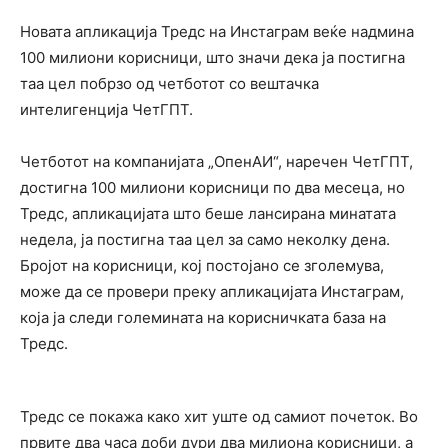
Новата апликација Тредс на Инстаграм веќе надмина
100 милиони корисници, што значи дека ја постигна
таа цел побрзо од четботот со вештачка
интелигенција ЧетГПТ.
Четботот на компанијата „ОпенАИ“, наречен ЧетГПТ,
достигна 100 милиони корисници по два месеца, но
Тредс, апликацијата што беше лансирана минатата
недела, ја постигна таа цел за само неколку дена.
Бројот на корисници, кој постојано се зголемува,
може да се провери преку апликацијата Инстаграм,
која ја следи големината на корисничката база на
Тредс.
Тредс се покажа како хит уште од самиот почеток. Во
првите два часа доби дури два милиона корисници, а