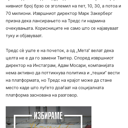
нивниот број брзо се зголемил на пет, 10, 30, а потоа и
70 милиони. Извршниот директор Марк Закерберг
призна дека лансирањето на Тредс ги надмина
очекувањата. Корисниците не само што се најавуваат
туку и објавуваат.
Тредс сѐ уште е на почеток, а од „Мета“ велат дека
целта не е да го замени Твитер. Според извршниот
директор на Инстаграм, Адам Мосари, компанијата
нема активно да поттикнува политика и „тешки“ вести
на платформата, но Тредс на крајот може да стане
место каде што луѓето доаѓаат на социјалната
платформа заснована на разговор.