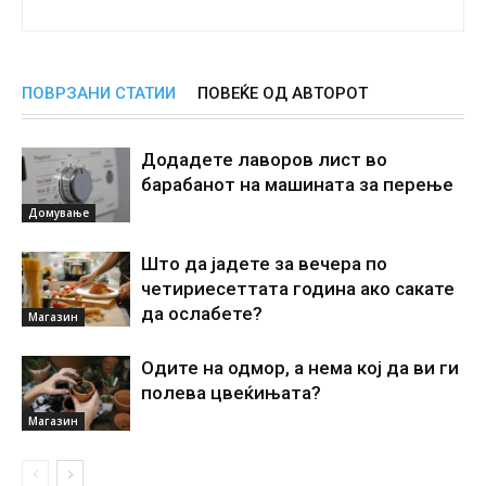
ПОВРЗАНИ СТАТИИ
ПОВЕЌЕ ОД АВТОРОТ
Додадете лаворов лист во
барабанот на машината за перење
Домување
Што да јадете за вечера по
четириесеттата година ако сакате
да ослабете?
Магазин
Одите на одмор, а нема кој да ви ги
полева цвеќињата?
Магазин