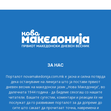
ЗА НАС
Порталот novamakedonija.com.mk е јасна и силна потврда
дека остануваме на линијата што ја постави првиот
дневен весник на македонски јазик „Нова Македонија“, во
далечната 1944 година - да бидеме секогаш со нашите
читатели. Вашите сугестии, коментари и реакции ќе ни
послужат да го развиваме порталот за да допреме до
сите што сакаат да прочитаат точна, навремена и