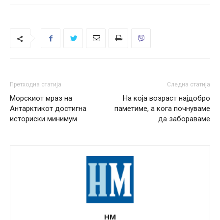
Претходна статија
Следна статија
Морскиот мраз на
На која возраст најдобро
Антарктикот достигна
паметиме, а кога почнуваме
историски минимум
да забораваме
НМ