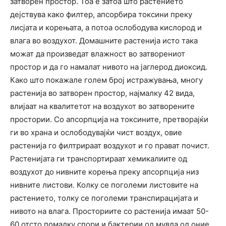
затворен простор. Тоа е затоа што растението
дејствува како филтер, апсорбира токсини преку
лисјата и корењата, а потоа ослободува кислород и
влага во воздухот. Домашните растенија исто така
можат да произведат влажност во затворениот
простор и да го намалат нивото на јаглерод диоксид.
Како што покажале голем број истражувања, многу
растенија во затворен простор, најмалку 42 вида,
влијаат на квалитетот на воздухот во затворените
простории. Со апсорпција на токсините, претворајќи
ги во храна и ослободувајќи чист воздух, овие
растенија го филтрираат воздухот и го прават почист.
Растенијата ги транспортираат хемикалиите од
воздухот до нивните корења преку апсорпција низ
нивните листови. Колку се поголеми листовите на
растението, толку се поголеми транспирацијата и
нивото на влага. Просториите со растенија имаат 50-
60 отсто помалку спори и бактерии од мувла од оние