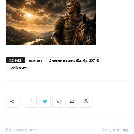
ОЗНАКИ
влагата
Дневен весник (Ед. бр. 25749)
проблемот
Претходна статија
Следна статија