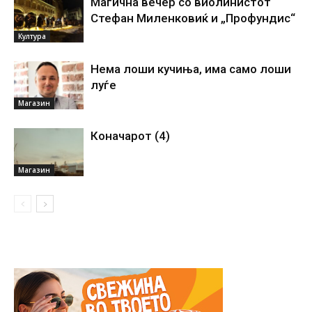
Магична вечер со виолинистот
Стефан Миленковиќ и „Профундис“
Култура
Нема лоши кучиња, има само лоши
луѓе
Магазин
Коначарот (4)
Магазин