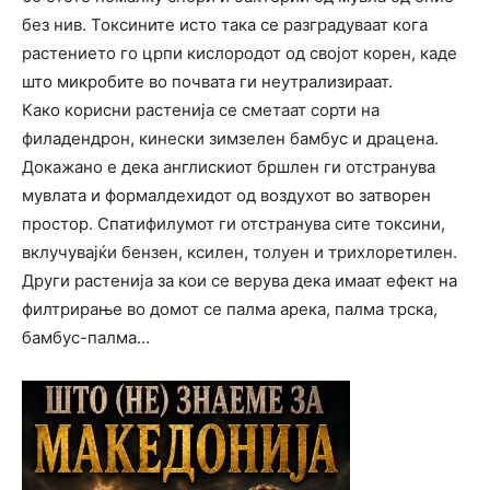
без нив. Токсините исто така се разградуваат кога
растението го црпи кислородот од својот корен, каде
што микробите во почвата ги неутрализираат.
Како корисни растенија се сметаат сорти на
филадендрон, кинески зимзелен бамбус и драцена.
Докажано е дека англискиот бршлен ги отстранува
мувлата и формалдехидот од воздухот во затворен
простор. Спатифилумот ги отстранува сите токсини,
вклучувајќи бензен, ксилен, толуен и трихлоретилен.
Други растенија за кои се верува дека имаат ефект на
филтрирање во домот се палма арека, палма трска,
бамбус-палма…