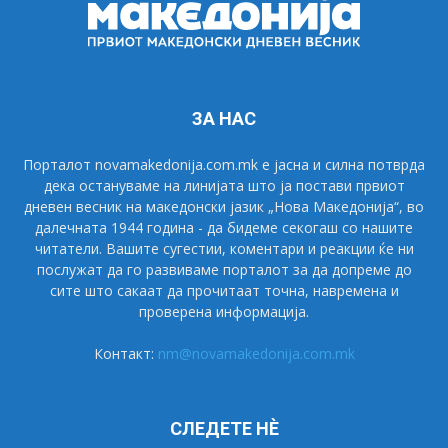
ЗА НАС
Порталот novamakedonija.com.mk е јасна и силна потврда
дека остануваме на линијата што ја постави првиот
дневен весник на македонски јазик „Нова Македонија“, во
далечната 1944 година - да бидеме секогаш со нашите
читатели. Вашите сугестии, коментари и реакции ќе ни
послужат да го развиваме порталот за да допреме до
сите што сакаат да прочитаат точна, навремена и
проверена информација.
Контакт:
nm@novamakedonija.com.mk
СЛЕДЕТЕ НÈ