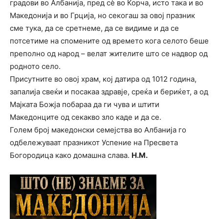
градови во Албанија, пред сè во Корча, исто така и во
Македонија и во Грција, но секогаш за овој празник
сме тука, да се сретнеме, да се видиме и да се
потсетиме на спомените од времето кога селото беше
преполно од народ – велат жителите што се надвор од
родното село.
Присутните во овој храм, кој датира од 1012 година,
запалија свеќи и посакаа здравје, среќа и бериќет, а од
Мајката Божја побараа да ги чува и штити
Македонците од секакво зло каде и да се.
Голем број македонски семејства во Албанија го
одбележуваат празникот Успение на Пресвета
Богородица како домашна слава.
Н.М.