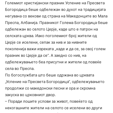
Големиот христијански празник Успение на Пресвета
Богородица беше одбележан во духот на традицијата
негувана со векови од страна на Македонците во Мала
Преспа, Албанија. Празникот Голема Богородица беше
одбележан во селото Церје, каде што е патрон на
селската црква. Иако поголемиот број жители од
Церје се иселени, сепак за нив и за нивните
поколенија важи изреката „каде и да се, за овој голем
празник во Церје да се“. А заедно со нив, на
одбележувањето беа присутни и жители од повеќе
села во Преспа.
По богослужбата што беше одржана во црквата
„Успение на Пресвета Богородица“, одбележувањето
продолжи со македонски песни и ора и скромна
закуска во црковниот двор.
– Поради лошите услови за живот, повеќето од
некогашните жители на селото се иселени во други