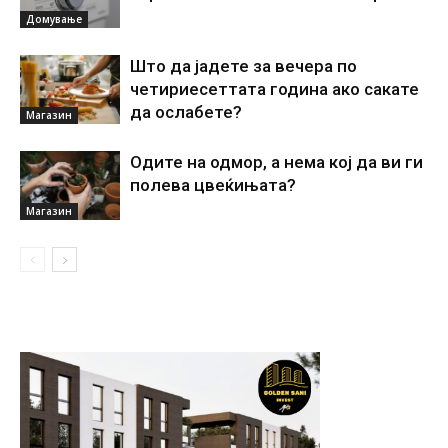
Домување
Што да јадете за вечера по
четириесеттата година ако сакате
да ослабете?
Магазин
Одите на одмор, а нема кој да ви ги
полева цвеќињата?
Магазин