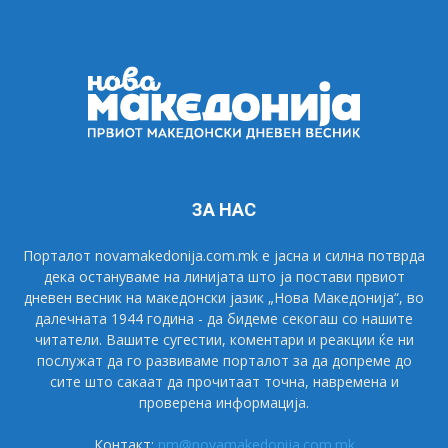
ЗА НАС
Порталот novamakedonija.com.mk е јасна и силна потврда
дека остануваме на линијата што ја постави првиот
дневен весник на македонски јазик „Нова Македонија“, во
далечната 1944 година - да бидеме секогаш со нашите
читатели. Вашите сугестии, коментари и реакции ќе ни
послужат да го развиваме порталот за да допреме до
сите што сакаат да прочитаат точна, навремена и
проверена информација.
Контакт:
nm@novamakedonija.com.mk