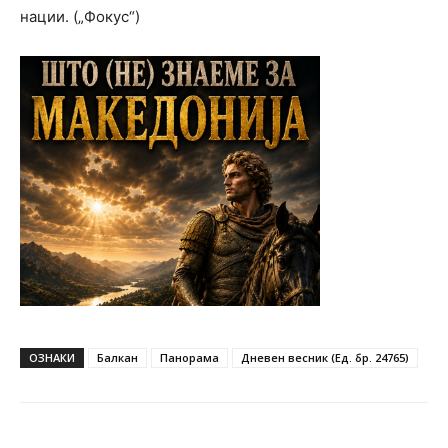
нации. („Фокус“)
ОЗНАКИ
Балкан
Панорама
Дневен весник (Ед. бр. 24765)