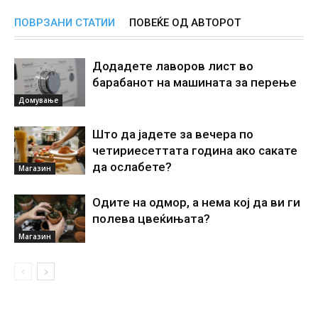
ПОВРЗАНИ СТАТИИ
ПОВЕЌЕ ОД АВТОРОТ
Додадете лаворов лист во
барабанот на машината за перење
Домување
Што да јадете за вечера по
четириесеттата година ако сакате
да ослабете?
Магазин
Одите на одмор, а нема кој да ви ги
полева цвеќињата?
Магазин