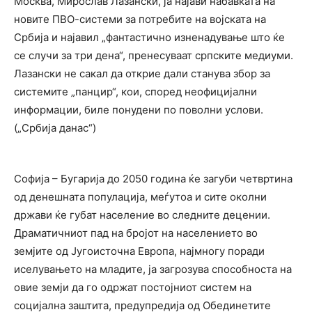
Москва, Мирослав Лазански, ја најави набавката на
новите ПВО-системи за потребите на војската на
Србија и најавил „фантастично изненадување што ќе
се случи за три дена“, пренесуваат српските медиуми.
Лазански не сакал да открие дали станува збор за
системите „панцир“, кои, според неофицијални
информации, биле понудени по поволни услови.
(„Србија данас“)
Софија – Бугарија до 2050 година ќе загуби четвртина
од денешната популација, меѓутоа и сите околни
држави ќе губат население во следните децении.
Драматичниот пад на бројот на населението во
земјите од Југоисточна Европа, најмногу поради
иселувањето на младите, ја загрозува способноста на
овие земји да го одржат постојниот систем на
социјална заштита, предупредија од Обединетите