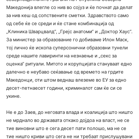
Македонија влегле со нив во сојуз и ќе почнат да делат
за нив кеш од сопствените сметки. Здравството само
од себе ќе се среди и ќе стане комбинација од
„Клиника Шварцвалд“, „Грејс анатоми“ и „Доктор Хаус“.
За министер за образование го добиваме Илон Маск,
тој лично ќе ископа суперсонични образовни тунели
среде нашите лавиринти на незнаење и „секс за
оценка“ ритуали. Митото и корупцијата стануваат едно
далечно е неубаво сеќавање од времето на грдите
Македонци, оти штом веднаш влеземе во ЕУ за едно
десет-петнаесет години, криминалот сам ќе си се
укине.
Не е до Заев, до неговата влада и коалиција што ништо
не мрднало во државата откако дојдоа на власт, не се
тие виновни што е сега десет пати полошо, ма не се
тие ништо криви што сега не ни требаат прислушувани