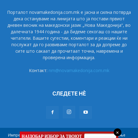
Порталот novamakedonija.com.mk е јасна и силна потврда
дека остануваме на линијата што ја постави првиот
дневен весник на македонски јазик „Нова Македонија“, во
далечната 1944 година - да бидеме секогаш со нашите
читатели. Вашите сугестии, коментари и реакции ќе ни
послужат да го развиваме порталот за да допреме до
сите што сакаат да прочитаат точна, навремена и
проверена информација.
Контакт:
nm@novamakedonija.com.mk
СЛЕДЕТЕ НÈ
×
Импресум
Маркетинг
Претплата
Правила на користење