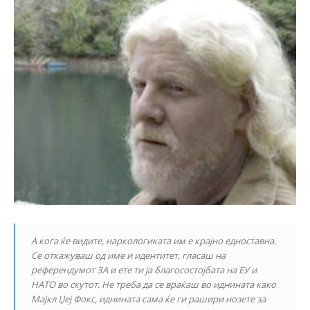
А кога ќе видите, наркологиката им е крајно едноставна.
Се откажуваш од име и идентитет, гласаш на
референдумот ЗА и ете ти ја благосостојбата на ЕУ и
НАТО во скутот. Не треба да се враќаш во иднината како
Мајкл Џеј Фокс, иднината сама ќе ги рашири нозете за