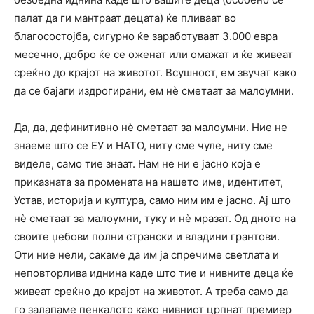
палат да ги мантраат децата) ќе пливаат во
благосостојба, сигурно ќе заработуваат 3.000 евра
месечно, добро ќе се оженат или омажат и ќе живеат
среќно до крајот на животот. Всушност, ем звучат како
да се бајаги издрогирани, ем нѐ сметаат за малоумни.
Да, да, дефинитивно нѐ сметаат за малоумни. Ние не
знаеме што се ЕУ и НАТО, ниту сме чуле, ниту сме
виделе, само тие знаат. Нам не ни е јасно која е
приказната за промената на нашето име, идентитет,
Устав, историја и култура, само ним им е јасно. Ај што
нѐ сметаат за малоумни, туку и нѐ мразат. Од дното на
своите џебови полни странски и владини грантови.
Оти ние нели, сакаме да им ја спречиме светлата и
неповторлива иднина каде што тие и нивните деца ќе
живеат среќно до крајот на животот. А треба само да
го залапаме пенкалото како нивниот црпнат премиер