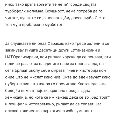
нико тако драга вољети те нече“, среде својата
турбофолк-колумна. Всушност, нема потреба да го
читате, пуштете си ја песната „Зидарева љубав“, ете
тоа му е приближно муабетот.
Ја слушнавте ли онаа Фаракаш како тресе зелени и се
заканува? И уште десетици други ЕУтаназирани и
НАТОрализирани, кои рипнаа хорски да се пенават, оти
нели се разлетаа владините пари за пропаганда, па
сега фрлаат околу себе омраза, гнев и хистерија кон
оние што не мислат како нив. Сите до еден звучат како
пубертетлии што вчера го прочитале Кастанеда, ама
бидејќи немаат пејоти, кркнале некоја гадна
хемикалија, но кога ќе им кажеш дека се во „бед трип“
и лош филм истовремено, рипаат да се тепаат. Јас
олкаво количество наркотична избезуменост