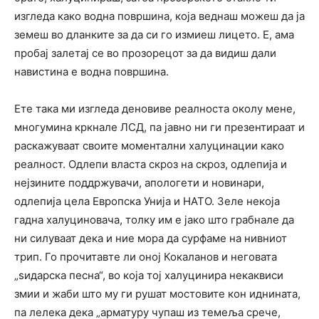
изгледа како водна површина, која веднаш можеш да ја
земеш во дланките за да си го измиеш лицето. Е, ама
пробај залетај се во прозорецот за да видиш дали
навистина е водна површина.
Ете така ми изгледа деновиве реалноста околу мене,
многумина кркнале ЛСД, па јавно ни ги презентираат и
раскажуваат своите моментални халуцинации како
реалност. Одлепи власта скроз на скроз, одлепија и
нејзините поддржувачи, апологети и новинари,
одлепија цела Европска Унија и НАТО. Зеле некоја
гадна халуциновача, толку им е јако што грабнале да
ни силуваат дека и ние мора да сурфаме на нивниот
трип. Го прочитавте ли оној Кокаланов и неговата
„ѕидарска песна“, во која тој халуцинира некаквиси
змии и жаби што му ги рушат мостовите кон иднината,
па лелека дека „арматуру чупаш из темеља срече,