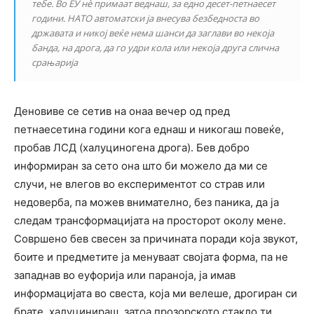
тебе. Во ЕУ нѐ примаат веднаш, за едно десет-петнаесет
години. НАТО автоматски ја внесува безбедноста во
државата и никој веќе нема шанси да заглави во некоја
банда, на дрога, да го удри кола или некоја друга слична
срањарија
Деновиве се сетив на онаа вечер од пред
петнаесетина години кога еднаш и никогаш повеќе,
пробав ЛСД (халуциногена дрога). Бев добро
информиран за сето она што би можело да ми се
случи, не влегов во експериментот со страв или
недоверба, па можев внимателно, без паника, да ја
следам трансформацијата на просторот околу мене.
Совршено бев свесен за причината поради која звукот,
боите и предметите ја менуваат својата форма, па не
западнав во еуфорија или параноја, ја имав
информацијата во свеста, која ми велеше, дрогиран си
брате, халуцинираш, затоа прозорското стакло ти