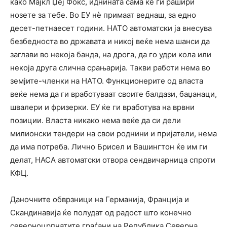
како Мајкл Џеј Фокс, иднината сама ќе ги рашири
нозете за тебе. Во ЕУ нѐ примаат веднаш, за едно
десет-петнаесет години. НАТО автоматски ја внесува
безбедноста во државата и никој веќе нема шанси да
заглави во некоја банда, на дрога, да го удри кола или
некоја друга слична срањарија. Такви работи нема во
земјите-членки на НАТО. Функционерите од власта
веќе нема да ги вработуваат своите балдази, баџанаци,
швалери и фризерки. ЕУ ќе ги вработува на врвни
позиции. Власта никако нема веќе да си дели
милионски тендери на свои роднини и пријатели, нема
да има потреба. Лично Брисел и Вашингтон ќе им ги
делат, НАСА автоматски отвора сендвичарница спроти
КФЦ.
Даночните обврзници на Германија, Франција и
Скандинавија ќе полудат од радост што конечно
северноцрпнатите граѓани на Република Северна