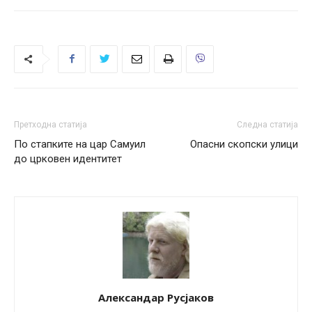
Претходна статија
Следна статија
По стапките на цар Самуил
Опасни скопски улици
до црковен идентитет
Александар Русјаков