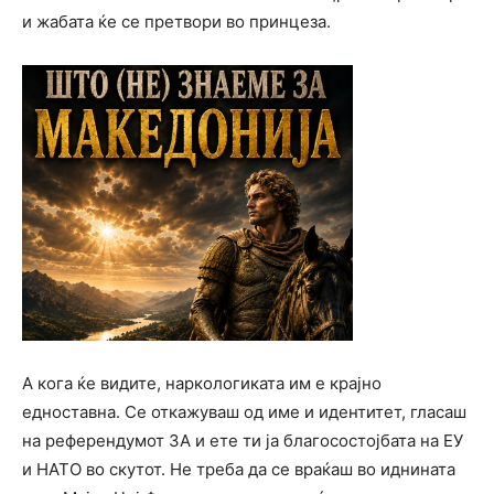
и жабата ќе се претвори во принцеза.
А кога ќе видите, наркологиката им е крајно
едноставна. Се откажуваш од име и идентитет, гласаш
на референдумот ЗА и ете ти ја благосостојбата на ЕУ
и НАТО во скутот. Не треба да се враќаш во иднината