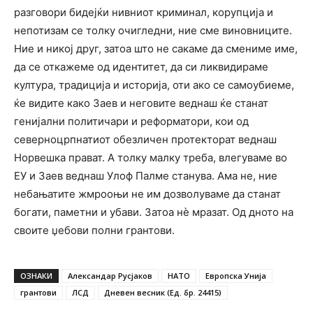
разговори бидејќи нивниот криминал, корупција и
непотизам се толку очигледни, ние сме виновниците.
Ние и никој друг, затоа што не сакаме да смениме име,
да се откажеме од идентитет, да си ликвидираме
култура, традиција и историја, оти ако се самоубиеме,
ќе видите како Заев и неговите веднаш ќе станат
генијални политичари и реформатори, кои од
северноцрпнатиот обезличен протекторат веднаш
Норвешка прават. А толку малку треба, влегуваме во
ЕУ и Заев веднаш Улоф Палме станува. Ама не, ние
небањатите жмрооњи не им дозволуваме да станат
богати, паметни и убави. Затоа нѐ мразат. Од дното на
своите џебови полни грантови.
ОЗНАКИ
Александар Русјаков
НАТО
Европска Унија
грантови
ЛСД
Дневен весник (Ед. бр. 24415)