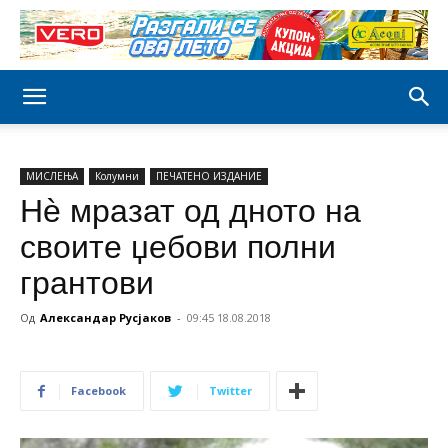
МИСЛЕЊА
Колумни
ПЕЧАТЕНО ИЗДАНИЕ
Нѐ мразат од дното на
своите џебови полни
грантови
Од
Александар Русјаков
-
09:45 18.08.2018
Facebook
Twitter