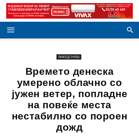
МАКЕДОНИЈА
Времето денеска
умерено облачно со
јужен ветер, попладне
на повеќе места
нестабилно со пороен
дожд