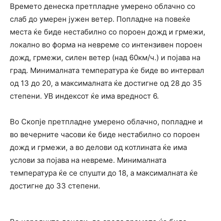
Времето денеска претпладне умерено облачно со
слаб до умерен јужен ветер. Попладне на повеќе
места ќе биде нестабилно со пороен дожд и грмежи,
локално во форма на невреме со интензивен пороен
дожд, грмежи, силен ветер (над 60км/ч.) и појава на
град. Минималната температура ќе биде во интервал
од 13 до 20, а максималната ќе достигне од 28 до 35
степени. УВ индексот ќе има вредност 6.
Во Скопје претпладне умерено облачно, попладне и
во вечерните часови ќе биде нестабилно со пороен
дожд и грмежи, а во делови од котлината ќе има
услови за појава на невреме. Минималната
температура ќе се спушти до 18, а максималната ќе
достигне до 33 степени.