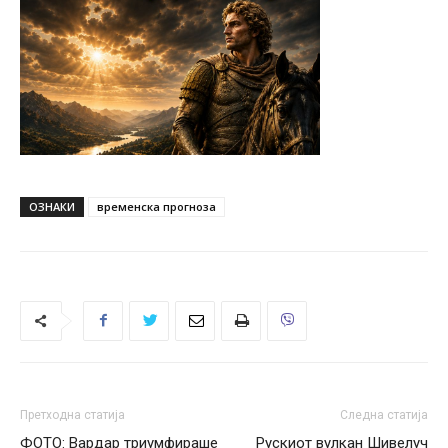
ОЗНАКИ
временска прогноза
Претходна статија
Следна статија
ФОТО: Вардар триумфираше
Рускиот вулкан Шивелуч