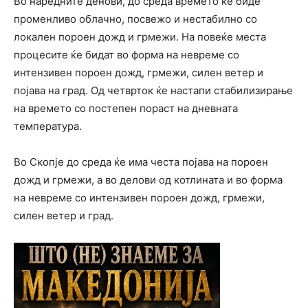
Во наредните денови, до среда времето ќе биде
променливо облачно, посвежо и нестабилно со
локален пороен дожд и грмежи. На повеќе места
процесите ќе бидат во форма на невреме со
интензивен пороен дожд, грмежи, силен ветер и
појава на град. Од четврток ќе настапи стабилизирање
на времето со постепен пораст на дневната
температура.
Во Скопје до среда ќе има честа појава на пороен
дожд и грмежи, а во делови од котлината и во форма
на невреме со интензивен пороен дожд, грмежи,
силен ветер и град.