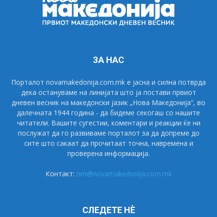
ЗА НАС
Порталот novamakedonija.com.mk е јасна и силна потврда
дека остануваме на линијата што ја постави првиот
дневен весник на македонски јазик „Нова Македонија“, во
далечната 1944 година - да бидеме секогаш со нашите
читатели. Вашите сугестии, коментари и реакции ќе ни
послужат да го развиваме порталот за да допреме до
сите што сакаат да прочитаат точна, навремена и
проверена информација.
Контакт:
nm@novamakedonija.com.mk
СЛЕДЕТЕ НÈ