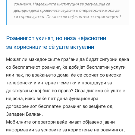
сомнежи. Надлежните институции за регулација се
децидни дека правилата се јасни и операторите мора да
ги спроведуваат. Останаа ли нејаснотии за корисниците?
Роамингот укинат, но низа нејаснотии
за корисниците сѐ уште актуелни
Можат ли македонските граѓани да бидат сигурни дека
со бесплатниот роаминг, ќе добијат бесплатни услуги
или пак, по враќањето дома, ќе се соочат со високи
телефонски и интернет-сметки и процедури за
докажување кој бил во право? Оваа дилема сѐ уште е
нејасна, иако веќе пет дена функционира
договорениот бесплатен роаминг во земјите од
Западен Балкан.
Мобилните оператори веќе имаат објавено јавни
информации за условите за користење на роамингот,