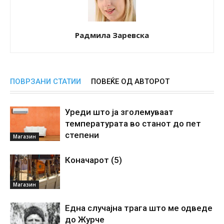
Радмила Заревска
ПОВРЗАНИ СТАТИИ
ПОВЕЌЕ ОД АВТОРОТ
Уреди што ја зголемуваат
температурата во станот до пет
степени
Магазин
Коначарот (5)
Магазин
Една случајна трага што ме одведе
до Журче