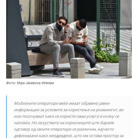
Фото: Маја Јаневска-Илиева
Мобилните оператори веќе имаат објавено јавни
информации за условите за користење на роамингот, во
кои посочуваат како се користи оваа услуга и колку се
наплаќа. Но искуствата на корисниците што барале
одговор од своите оператори се различни, најчесто
дефинирани како неодредено, што им остава простор за