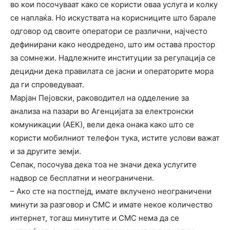
во кои посочуваат како се користи оваа услуга и колку
се наплаќа. Но искуствата на корисниците што барале
одговор од своите оператори се различни, најчесто
дефинирани како неодредено, што им остава простор
за сомнежи. Надлежните институции за регулација се
децидни дека правилата се јасни и операторите мора
да ги спроведуваат.
Марјан Пејовски, раководител на одделение за
анализа на пазари во Агенцијата за електронски
комуникации (АЕК), вели дека онака како што се
користи мобилниот телефон тука, истите услови важат
и за другите земји.
Сепак, посочува дека тоа не значи дека услугите
надвор се бесплатни и неограничени.
– Ако сте на постпејд, имате вклучено неограничени
минути за разговор и СМС и имате некое количество
интернет, тогаш минутите и СМС нема да се