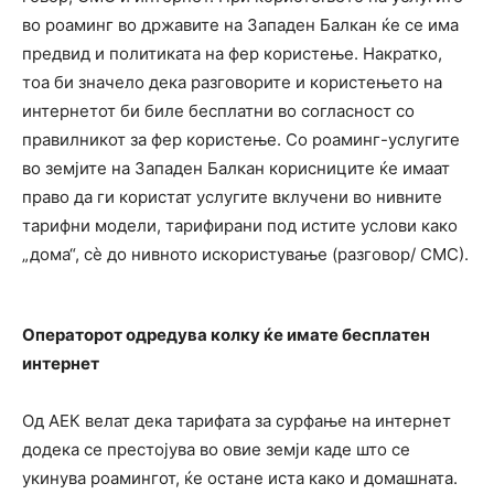
во роаминг во државите на Западен Балкан ќе се има
предвид и политиката на фер користење. Накратко,
тоа би значело дека разговорите и користењето на
интернетот би биле бесплатни во согласност со
правилникот за фер користење. Со роаминг-услугите
во земјите на Западен Балкан корисниците ќе имаат
право да ги користат услугите вклучени во нивните
тарифни модели, тарифирани под истите услови како
„дома“, сѐ до нивното искористување (разговор/ СМС).
Операторот одредува колку ќе имате бесплатен
интернет
Од АЕК велат дека тарифата за сурфање на интернет
додека се престојува во овие земји каде што се
укинува роамингот, ќе остане иста како и домашната.