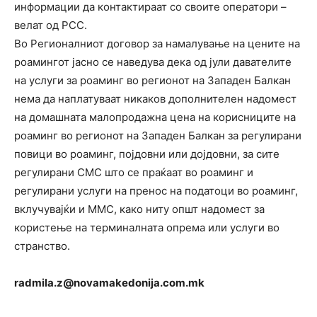
информации да контактираат со своите оператори –
велат од РСС.
Во Регионалниот договор за намалување на цените на
роамингот јасно се наведува дека од јули давателите
на услуги за роаминг во регионот на Западен Балкан
нема да наплатуваат никаков дополнителен надомест
на домашната малопродажна цена на корисниците на
роаминг во регионот на Западен Балкан за регулирани
повици во роаминг, појдовни или дојдовни, за сите
регулирани СМС што се праќаат во роаминг и
регулирани услуги на пренос на податоци во роаминг,
вклучувајќи и ММС, како ниту општ надомест за
користење на терминалната опрема или услуги во
странство.
radmila.z@novamakedonija.com.mk