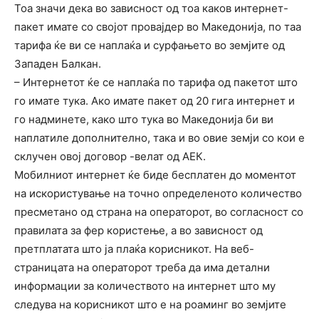
Тоа значи дека во зависност од тоа каков интернет-
пакет имате со својот провајдер во Македонија, по таа
тарифа ќе ви се наплаќа и сурфањето во земјите од
Западен Балкан.
– Интернетот ќе се наплаќа по тарифа од пакетот што
го имате тука. Ако имате пакет од 20 гига интернет и
го надминете, како што тука во Македонија би ви
наплатиле дополнително, така и во овие земји со кои е
склучен овој договор -велат од АЕК.
Мобилниот интернет ќе биде бесплатен до моментот
на искористување на точно определеното количество
пресметано од страна на операторот, во согласност со
правилата за фер користење, а во зависност од
претплатата што ја плаќа корисникот. На веб-
страницата на операторот треба да има детални
информации за количеството на интернет што му
следува на корисникот што е на роаминг во земјите