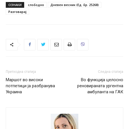
ОЗНАКИ
слободно
Дневен весник (Ед. бр. 25268)
Разговарај
Претходна статија
Следна статија
Маршот во високи
Во функција целосно
потпетици ја разбранува
реновираната ургентна
Украина
амбуланта на ГАК