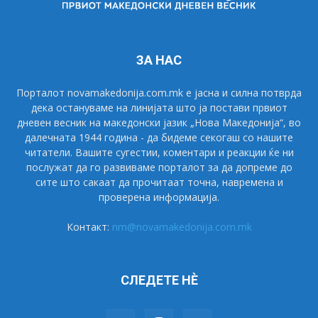
ЗА НАС
Порталот novamakedonija.com.mk е јасна и силна потврда
дека остануваме на линијата што ја постави првиот
дневен весник на македонски јазик „Нова Македонија“, во
далечната 1944 година - да бидеме секогаш со нашите
читатели. Вашите сугестии, коментари и реакции ќе ни
послужат да го развиваме порталот за да допреме до
сите што сакаат да прочитаат точна, навремена и
проверена информација.
Контакт:
nm@novamakedonija.com.mk
СЛЕДЕТЕ НÈ