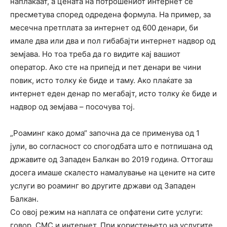
наплаќаат, а цената на потрошениот интернет се
пресметува според одредена формула. На пример, за
месечна претплата за интернет од 600 денари, би
имале два или два и пол гибабајти интернет надвор од
земјава. Но тоа треба да го видите кај вашиот
оператор. Ако сте на припејд и пет денари ве чини
повик, исто толку ќе биде и таму. Ако плаќате за
интернет еден денар по мегабајт, исто толку ќе биде и
надвор од земјава – посочува тој.
„Роаминг како дома“ започна да се применува од 1
јули, во согласност со спогодбата што е потпишана од
државите од Западен Балкан во 2019 година. Оттогаш
досега имаше скалесто намалување на цените на сите
услуги во роаминг во другите држави од Западен
Балкан.
Со овој режим на наплата се опфатени сите услуги:
говор, СМС и интернет. При користењето на услугите