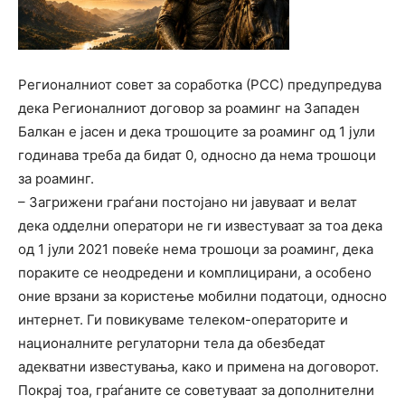
Регионалниот совет за соработка (РСС) предупредува
дека Регионалниот договор за роаминг на Западен
Балкан е јасен и дека трошоците за роаминг од 1 јули
годинава треба да бидат 0, односно да нема трошоци
за роаминг.
– Загрижени граѓани постојано ни јавуваат и велат
дека одделни оператори не ги известуваат за тоа дека
од 1 јули 2021 повеќе нема трошоци за роаминг, дека
пораките се неодредени и комплицирани, а особено
оние врзани за користење мобилни податоци, односно
интернет. Ги повикуваме телеком-операторите и
националните регулаторни тела да обезбедат
адекватни известувања, како и примена на договорот.
Покрај тоа, граѓаните се советуваат за дополнителни