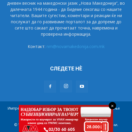
дневен весник на македонски јазик „Нова Македонија“, во
далечната 1944 година - да бидеме секогаш со нашите
читатели. Вашите сугестии, коментари и реакции ќе ни
послужат да го развиваме порталот за да допреме до
сите што сакаат да прочитаат точна, навремена и
проверена информација.
Контакт:
nm@novamakedonija.com.mk
СЛЕДЕТЕ НÈ
×
Импресум
Маркетинг
Претплата
Правила на користење
Контакт
© 1944 - 2021 НОВА МАКЕДОНИЈА. Сите права се задржани.