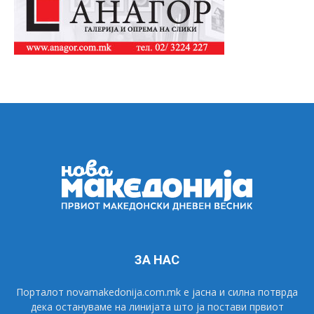
ЗА НАС
Порталот novamakedonija.com.mk е јасна и силна потврда
дека остануваме на линијата што ја постави првиот