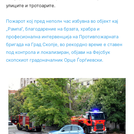
улиците и тротоарите.
Пожарот кој пред неполн час избувна во објект кај
„Рампа“, благодарение на брзата, храбра и
професионална интервенција на Противпожарната
бригада на Град Скопје, во рекордно време е ставен
под контрола и локализиран, објави на Фејсбук
скопскиот градоначалник Орце Ѓорѓиевски.