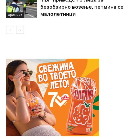
безобѕирно возење, петмина се
малолетници
Хроника