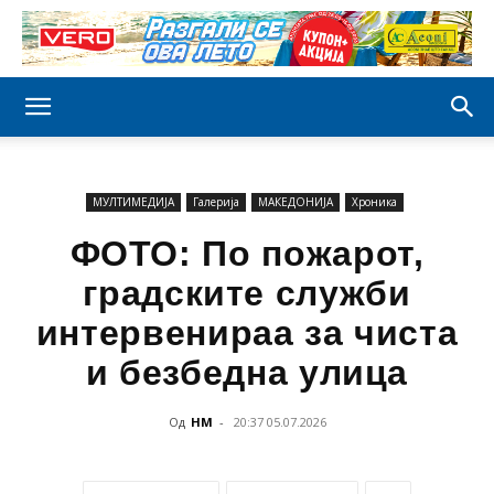
МУЛТИМЕДИЈА
Галерија
МАКЕДОНИЈА
Хроника
ФОТО: По пожарот,
градските служби
интервенираа за чиста
и безбедна улица
Од
НМ
-
20:37 05.07.2026