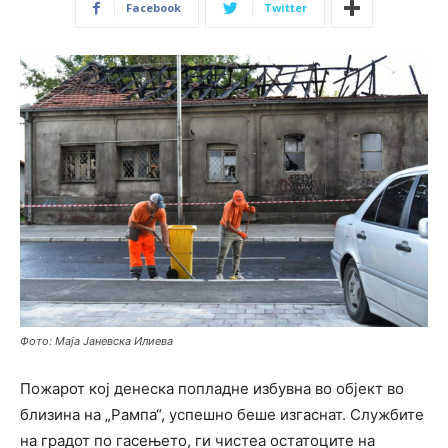
Facebook
Twitter
Фото: Маја Јаневска Илиева
Пожарот кој денеска попладне избувна во објект во
близина на „Рампа“, успешно беше изгаснат. Службите
на градот по гасењето, ги чистеа остатоците на