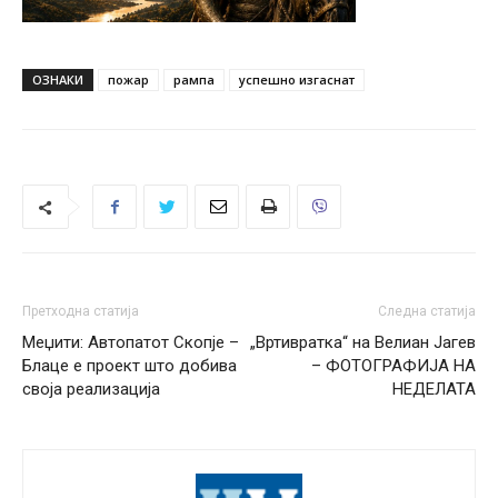
ОЗНАКИ
пожар
рампа
успешно изгаснат
Претходна статија
Следна статија
Меџити: Автопатот Скопје –
„Вртивратка“ на Велиан Јагев
Блаце е проект што добива
– ФОТОГРАФИЈА НА
своја реализација
НЕДЕЛАТА