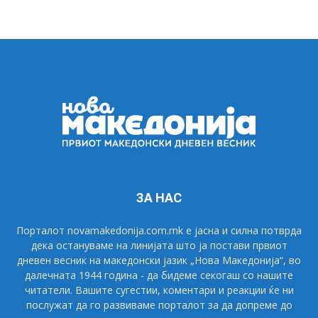
ЗА НАС
Порталот novamakedonija.com.mk е јасна и силна потврда
дека остануваме на линијата што ја постави првиот
дневен весник на македонски јазик „Нова Македонија“, во
далечната 1944 година - да бидеме секогаш со нашите
читатели. Вашите сугестии, коментари и реакции ќе ни
послужат да го развиваме порталот за да допреме до