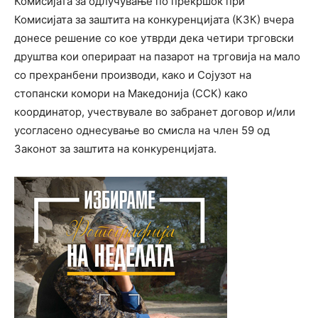
Комисијата за одлучување по прекршок при
Комисијата за заштита на конкуренцијата (КЗК) вчера
донесе решение со кое утврди дека четири трговски
друштва кои оперираат на пазарот на трговија на мало
со прехранбени производи, како и Сојузот на
стопански комори на Македонија (ССК) како
координатор, учествувале во забранет договор и/или
усогласено однесување во смисла на член 59 од
Законот за заштита на конкуренцијата.