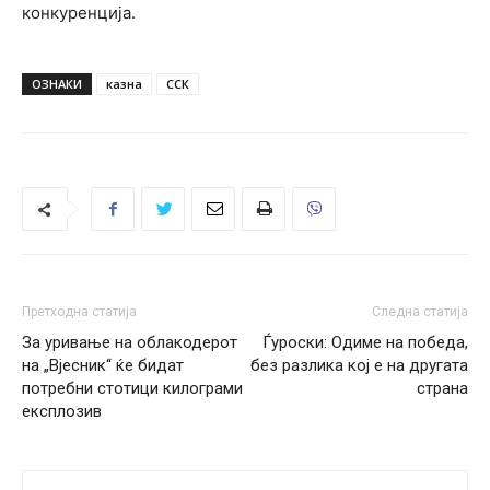
конкуренција.
ОЗНАКИ
казна
ССК
Претходна статија
Следна статија
За уривање на облакодерот
Ѓуроски: Oдиме на победа,
на „Вјесник“ ќе бидат
без разлика кој е на другата
потребни стотици килограми
страна
експлозив