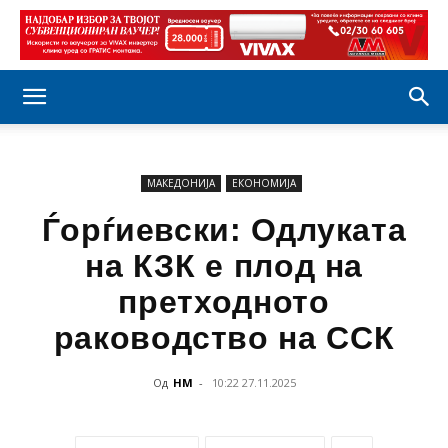
МАКЕДОНИЈА
ЕКОНОМИЈА
Ѓорѓиевски: Одлуката
на КЗК е плод на
претходното
раководство на ССК
Од
НМ
-
10:22 27.11.2025