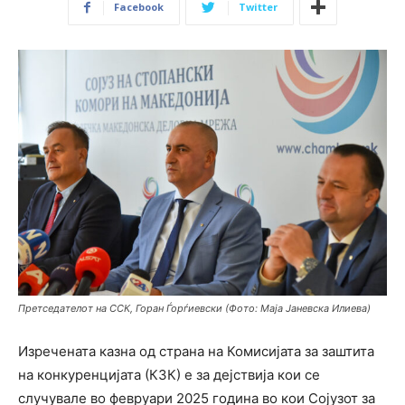
Facebook
Twitter
Претседателот на ССК, Горан Ѓорѓиевски (Фото: Маја Јаневска Илиева)
Изречената казна од страна на Комисијата за заштита
на конкуренцијата (КЗК) е за дејствија кои се
случувале во февруари 2025 година во кои Сојузот за