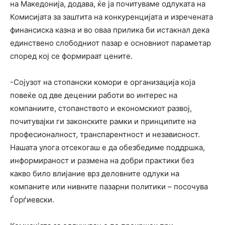
на Македонија, додава, ќе ја почитуваме одлуката на
Комисијата за заштита на конкуренцијата и изречената
финансиска казна и во оваа прилика би истакнал дека
единствено слободниот пазар е основниот параметар
според кој сe формираат цените.
-Сојузот на стопански комори е организација која
повеќе од две децении работи во интерес на
компаниите, стопанството и економскиот развој,
почитувајки ги законските рамки и принципите на
професионалност, транспарентност и независност.
Нашата улога отсекогаш е да обезбедиме поддршка,
информираност и размена на добри практики без
какво било влијание врз деловните одлуки на
компаните или нивните пазарни политики – посочува
Ѓорѓиевски.