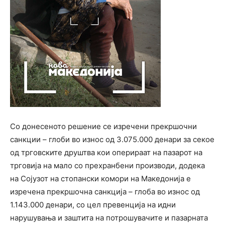
Со донесеното решение се изречени прекршочни
санкции – глоби во износ од 3.075.000 денари за секое
од трговските друштва кои оперираат на пазарот на
трговија на мало со прехранбени производи, додека
на Сојузот на стопански комори на Македонија е
изречена прекршочна санкција – глоба во износ од
1.143.000 денари, со цел превенција на идни
нарушувања и заштита на потрошувачите и пазарната