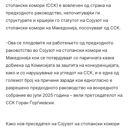
стопански комори (ССК) е вовлечен од страна на
предходното раководство, непочитувајќи ги
структурите и кршејќи го статутот на Сојузот на
стопански комори на Македонија, посочуваат од ССК.
-Ова се плодовите на работењето од предходното
раковотство во Сојузот на стопански комори на
Македонија кои се потврдуваат со паричната казна
добиена од Комисијата за заштита на конкуренцијата,
како и со нарушување на угледот на ССК, и е една од
големот број на причини заради кои едногласно е
разрешено предходното раководство на вонредното
собрание во јули 2025 година – вели претседателот на
ССК Горан Ѓорѓиевски.
Како нов преседател на Сојузот на стопански комори