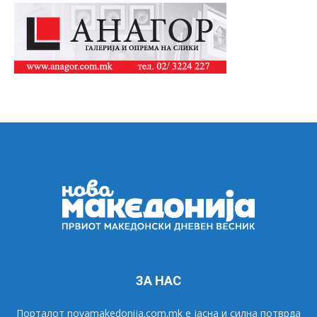
ЗА НАС
Порталот novamakedonija.com.mk е јасна и силна потврда