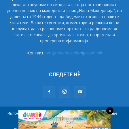
дека остануваме на линијата што ја постави првиот
дневен весник на македонски јазик „Нова Македонија“, во
далечната 1944 година - да бидеме секогаш со нашите
читатели. Вашите сугестии, коментари и реакции ќе ни
послужат да го развиваме порталот за да допреме до
сите што сакаат да прочитаат точна, навремена и
проверена информација.
Контакт:
nm@novamakedonija.com.mk
СЛЕДЕТЕ НÈ
×
Импресум
Маркетинг
Претплата
Правила на користење
Контакт