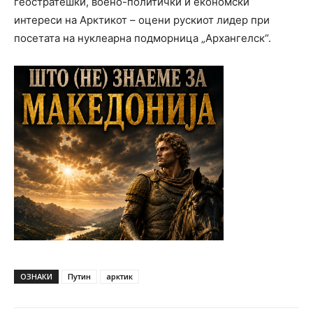
геостратешки, воено-политички и економски
интереси на Арктикот – оцени рускиот лидер при
посетата на нуклеарна подморница „Архангелск“.
ОЗНАКИ
Путин
арктик