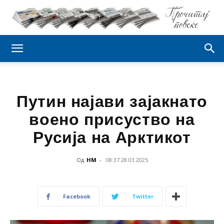
Путин најави зајакнато
воено присуство на
Русија на Арктикот
Од
НМ
-
08:37 28.03.2025
Facebook
Twitter