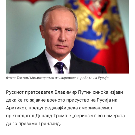
Фото: Твитер/ Министерство за надворешни работи на Русија
Рускиот претседател Владимир Путин синоќа изјави
дека ќе го зајакне военото присуство на Русија на
Арктикот, предупредувајќи дека американскиот
претседател Доналд Трамп е „сериозен“ во намерата
да го преземе Гренланд.