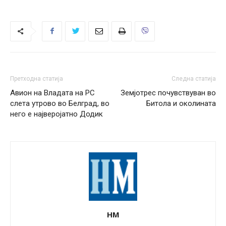
Претходна статија
Следна статија
Авион на Владата на РС
Земјотрес почувствуван во
слета утрово во Белград, во
Битола и околината
него е најверојатно Додик
НМ