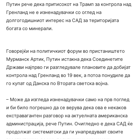
Путин рече дека притисокот на Трамп за контрола над
Гренланд не е изненадувачки со оглед на
долгогодишниот интерес на САД за територијата
богата со минерали.
Говорејќи на политичкиот форум во пристаништето
Мурманск Артик, Путин истакна дека Соединетите
Држави најпрво ги разгледувале плановите да добијат
контрола над Гренланд во 19 век, а потоа понудиле да
го купат од Данска по Втората светска војна.
– Може да изгледа изненадувачки само на прв поглед
и би било погрешно да се верува дека ова е некаков
екстравагантен разговор на актуелната американска
администрација, рече Путин. Очигледно е дека САД ќе
продолжат систематски да ги унапредуваат своите