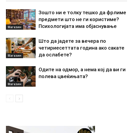
Зошто ни е толку тешко да фрлиме
предмети што не ги користиме?
Психологијата има објаснување
Магазин
Што да јадете за вечера по
четириесеттата година ако сакате
да ослабете?
Магазин
Одите на одмор, а нема кој да ви ги
полева цвеќињата?
Магазин