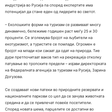
индустрија во Русија па според експертите има
потенцијал да стане еден од лидерите во светот.
– Еколошките форми на туризам се развиваат многу
динамично, бележиме годишен раст меѓу 25 и 30
проценти. Се зголемува бројот на љубители на
екотуризмот, а туристите се помлади. Огромен е
бројот на млади кои сакаат да одат на природа. Тие
дури претпочитаат ваков тип на рекреација отколку
патување во тропските предели – изјави директорката
на Федералната агенција за туризам на Русија, Зарина
Догузова.
Се создаваат нови патеки во природните резервати и
националните паркови со цел да се зачува животната
средина и да се привлечат повеќе посетители.
Според новата шема, парцелите се достапни во