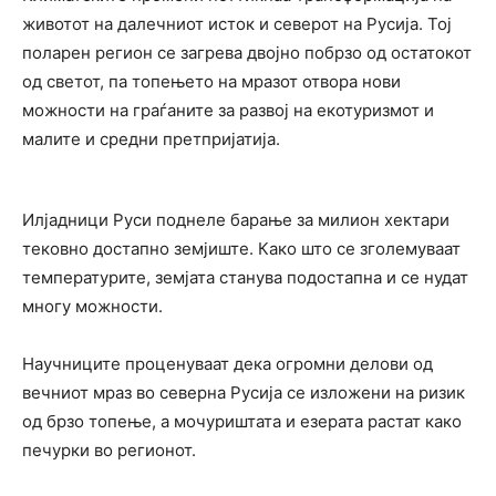
животот на далечниот исток и северот на Русија. Тој
поларен регион се загрева двојно побрзо од остатокот
од светот, па топењето на мразот отвора нови
можности на граѓаните за развој на екотуризмот и
малите и средни претпријатија.
Илјадници Руси поднеле барање за милион хектари
тековно достапно земјиште. Како што се зголемуваат
температурите, земјата станува подостапна и се нудат
многу можности.
Научниците проценуваат дека огромни делови од
вечниот мраз во северна Русија се изложени на ризик
од брзо топење, а мочуриштата и езерата растат како
печурки во регионот.