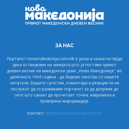
ЗА НАС
Порталот novamakedonija.com.mk е јасна и силна потврда
дека остануваме на линијата што ја постави првиот
дневен весник на македонски јазик „Нова Македонија“, во
далечната 1944 година - да бидеме секогаш со нашите
читатели. Вашите сугестии, коментари и реакции ќе ни
послужат да го развиваме порталот за да допреме до
сите што сакаат да прочитаат точна, навремена и
проверена информација.
Контакт:
nm@novamakedonija.com.mk