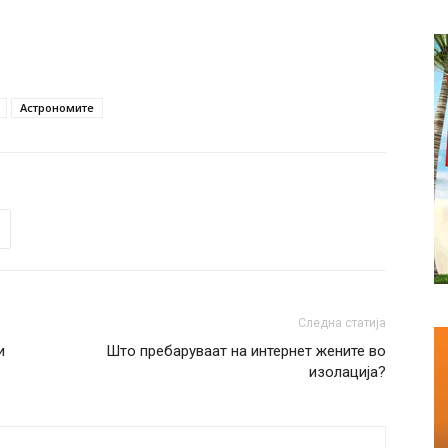
Астрономите
Следна статија
и
Што пребаруваат на интернет жените во
изолација?