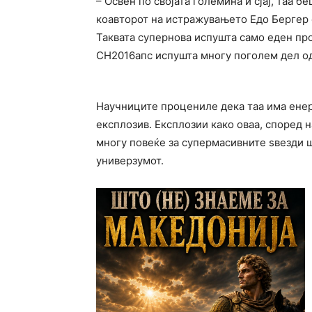
– Освен по својата големина и сјај, таа б
коавторот на истражувањето Едо Бергер 
Таквата супернова испушта само еден про
СН2016апс испушта многу поголем дел од 
Научниците процениле дека таа има енер
експлозив. Експлозии како оваа, според 
многу повеќе за супермасивните sвезди ш
универзумот.