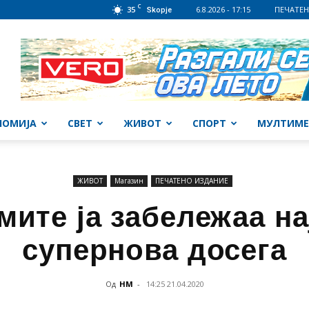
C
35
6.8.2026 - 17:15
ПЕЧАТЕН
Skopje
НОМИЈА
СВЕТ
ЖИВОТ
СПОРТ
МУЛТИМЕ
ЖИВОТ
Магазин
ПЕЧАТЕНО ИЗДАНИЕ
мите ја забележаа на
супернова досега
Од
НМ
-
14:25 21.04.2020