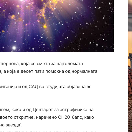
пернова, која се смета за најголемата
, а која е десет пати помоќна од нормалната
итанија и од САД во студијата објавена во
ем, како и од Центарот за астрофизика на
воето откритие, наречено СН2016апс, како
а ѕвезда“.