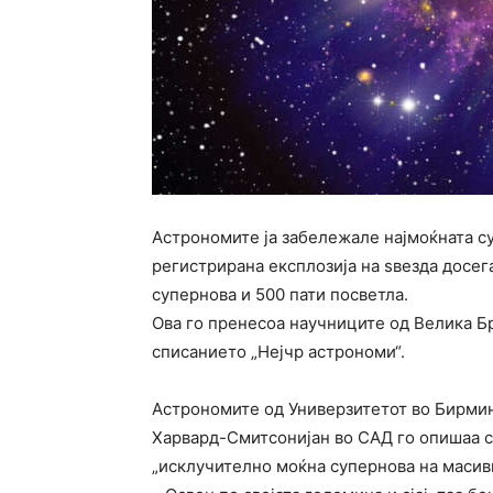
Астрономите ја забележале најмоќната су
регистрирана експлозија на ѕвезда досега
супернова и 500 пати посветла.
Ова го пренесоа научниците од Велика Бр
списанието „Нејчр астрономи“.
Астрономите од Универзитетот во Бирминг
Харвард-Смитсонијан во САД го опишаа с
„исклучително моќна супернова на масивн