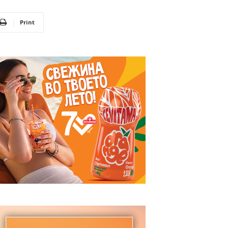
Print