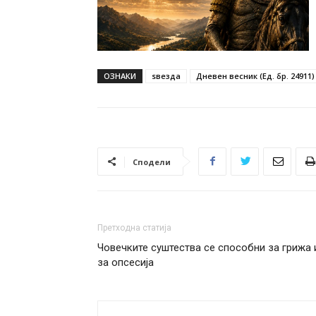
ОЗНАКИ
ѕвезда
Дневен весник (Ед. бр. 24911)
Сподели
Претходна статија
Човечките суштества се способни за грижа 
за опсесија