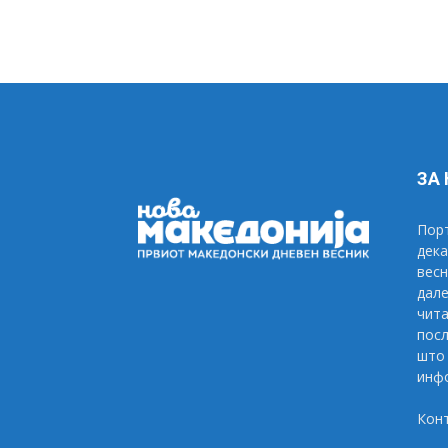
ЗА
Порт
дека
весн
дале
чита
посл
што 
инфо
Кон