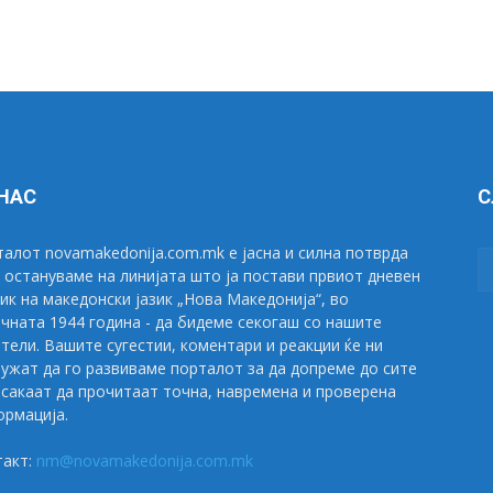
 НАС
С
алот novamakedonija.com.mk е јасна и силна потврда
 остануваме на линијата што ја постави првиот дневен
ик на македонски јазик „Нова Македонија“, во
чната 1944 година - да бидеме секогаш со нашите
тели. Вашите сугестии, коментари и реакции ќе ни
ужат да го развиваме порталот за да допреме до сите
сакаат да прочитаат точна, навремена и проверена
рмација.
такт:
nm@novamakedonija.com.mk