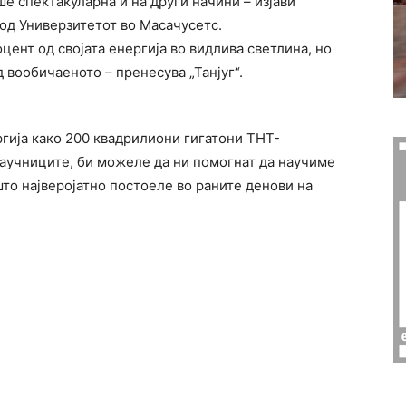
еше спектакуларна и на други начини – изјави
од Универзитетот во Масачусетс.
цент од својата енергија во видлива светлина, но
вообичаеното – пренесува „Танјуг“.
гија како 200 квадрилиони гигатони ТНТ-
научниците, би можеле да ни помогнат да научиме
то најверојатно постоеле во раните денови на