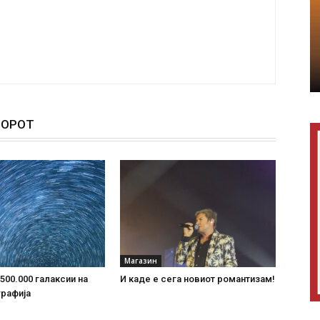
ТОРОТ
Магазин
500.000 галаксии на
И каде е сега новиот романтизам!
графија