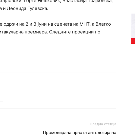
хајловски, Ѓорге Нешковиќ, Анастасија Трајковска,
а и Леонида Гулевска.
е одржи на 2 и 3 јуни на сцената на МНТ, а Влатко
ктакуларна премиера. Следните проекции по
Следна статија
Промовирана првата антологија на