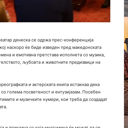
театар денеска се одржа прес-конференција
 кој наскоро ќе биде изведен пред македонската
емена и емотивна претстава исполнета со музика,
јателството, љубовта и животните предизвици на
ореографката и актерската екипа истакнаа дека
о со голема посветеност и ентузијазам. Посебен
стимите и музичките нумери, кои треба да создадат
ата.
ја и приказна со која многумина ќе можат да се