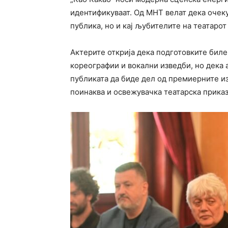
идентификуваат. Од МНТ велат дека очеку
публика, но и кај љубителите на театарот
Актерите открија дека подготовките биле
кореографии и вокални изведби, но дека 
публиката да биде дел од премиерните изв
поинаква и освежувачка театарска приказ