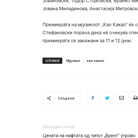
Јовановски, Тодор Стојковски, Бранко Ми
Јована Миладинова, Анастасија Митровск
Премиерата на мјузиклот „Као Какао“ ќе с
Стефановски порача дека нѐ очекува спе
премиерата се закажани за 11 и 12 јуни.
ОЗНАКИ
Мјузикл
као какао
Сподели
Претходна статија
Цената на нафтата од типот „Брент“ утрово