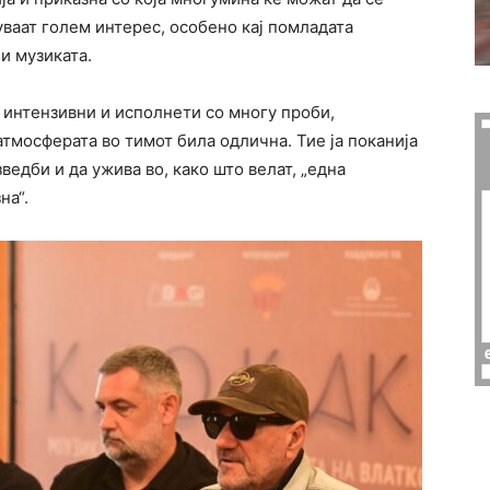
ваат голем интерес, особено кај помладата
 и музиката.
 интензивни и исполнети со многу проби,
атмосферата во тимот била одлична. Тие ја поканија
едби и да ужива во, како што велат, „една
на“.