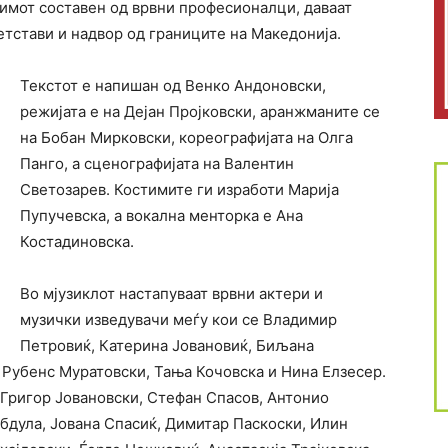
тимот составен од врвни професионалци, даваат
етстави и надвор од границите на Македонија.
Текстот е напишан од Венко Андоновски,
режијата е на Дејан Пројковски, аранжманите се
на Бобан Мирковски, кореографијата на Олга
Панго, а сценографијата на Валентин
Светозарев. Костимите ги изработи Марија
Пупучевска, а вокална менторка е Ана
Костадиновска.
Во мјузиклот настапуваат врвни актери и
музички изведувачи меѓу кои се Владимир
Петровиќ, Катерина Јовановиќ, Биљана
 Рубенс Муратовски, Тања Кочовска и Нина Елзесер.
 Григор Јовановски, Стефан Спасов, Антонио
бдула, Јована Спасиќ, Димитар Паскоски, Илин