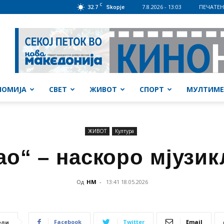
C
32.7
7.8.2026 - 13:03
ПЕЧАТЕН
Skopje
НОМИЈА
СВЕТ
ЖИВОТ
СПОРТ
МУЛТИМЕ
ЖИВОТ
Култура
ао“ – наскоро мјузи
Од
НМ
-
13:41 18.05.2026
Facebook
Twitter
Email
ели