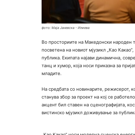
фото: Маја Јаневска - Илиева
Во просториите на Македонски народен 
посветена на новиот мјузикл „Као Какао“,
публика. Екипата најави динамична, совр
танц и хумор, која носи приказна за при
младите.
На средбата со новинарите, режисерот, к
станува збор за проект на кој се работел
акцент бил ставен на сценографијата, ко
вистинско мјузикл доживување за публик
„Као Какао“ носи модерна сценска енерги