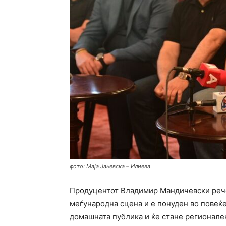
фото: Маја Јаневска – Илиева
Продуцентот Владимир Мандичевски рече 
меѓународна сцена и е понуден во повеќе 
домашната публика и ќе стане регионален