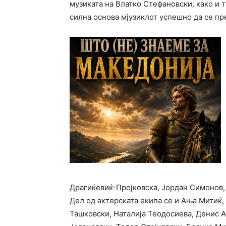
музиката на Влатко Стефановски, како и 
силна основа мјузиклот успешно да се пр
Драгиќевиќ-Пројковска, Јордан Симонов,
Дел од актерската екипа се и Ања Митиќ,
Ташковски, Наталија Теодосиева, Денис А