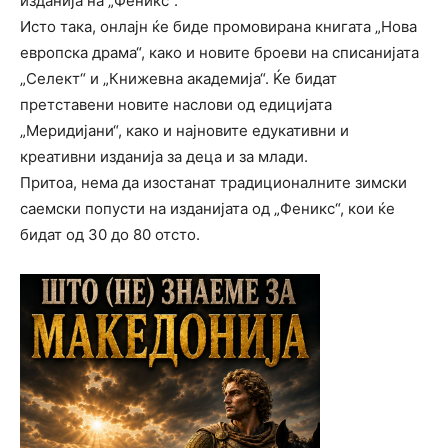
изданија на „Феникс“.
Исто така, онлајн ќе биде промовирана книгата „Нова
европска драма“, како и новите броеви на списанијата
„Селект“ и „Книжевна академија“. Ќе бидат
претставени новите наслови од едицијата
„Меридијани“, како и најновите едукативни и
креативни изданија за деца и за млади.
Притоа, нема да изостанат традиционалните зимски
саемски попусти на изданијата од „Феникс“, кои ќе
бидат од 30 до 80 отсто.