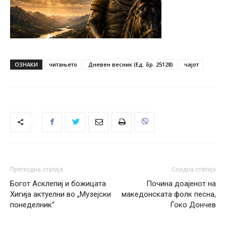
ОЗНАКИ
читањето
Дневен весник (Ед. бр. 25128)
чајот
Претходна статија
Следна статија
Богот Асклепиј и божицата
Почина доајенот на
Хигија актуелни во „Музејски
македонската фолк песна,
понеделник“
Ѓоко Дончев