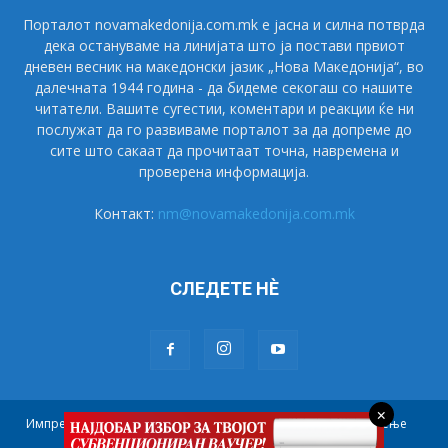
Порталот novamakedonija.com.mk е јасна и силна потврда
дека остануваме на линијата што ја постави првиот
дневен весник на македонски јазик „Нова Македонија“, во
далечната 1944 година - да бидеме секогаш со нашите
читатели. Вашите сугестии, коментари и реакции ќе ни
послужат да го развиваме порталот за да допреме до
сите што сакаат да прочитаат точна, навремена и
проверена информација.
Контакт:
nm@novamakedonija.com.mk
СЛЕДЕТЕ НÈ
×
Импресум
Маркетинг
Претплата
Правила на користење
Контакт