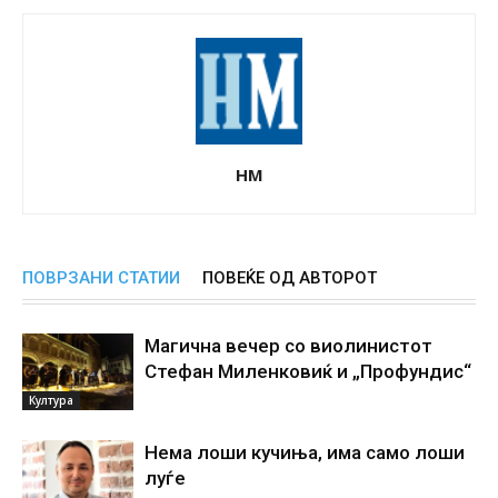
НМ
ПОВРЗАНИ СТАТИИ
ПОВЕЌЕ ОД АВТОРОТ
Магична вечер со виолинистот
Стефан Миленковиќ и „Профундис“
Култура
Нема лоши кучиња, има само лоши
луѓе